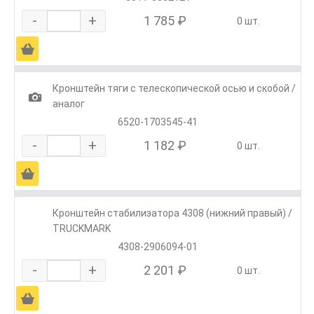
-
+
1 785 ₽
0 шт.
Ä
Кронштейн тяги с телескопической осью и скобой /
1
аналог
6520-1703545-41
-
+
1 182 ₽
0 шт.
Ä
Кронштейн стабилизатора 4308 (нижний правый) /
TRUCKMARK
4308-2906094-01
-
+
2 201 ₽
0 шт.
Ä