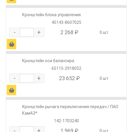
Кронштейн блока управления
45143-8607025
-
+
2 268 ₽
0 шт.
Ä
Кронштейн оси балансира
65115-2918052
-
+
23 652 ₽
0 шт.
Ä
Кронштейн рычага переключения передач / ПАО
КамАЗ*
142-1703240
-
+
1 969 ₽
0 шт.