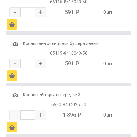
65115-8416043-50
-
+
591 ₽
0 шт.
Ä
1
Кронштейн облицовки буфера левый
65115-8416043-50
-
+
591 ₽
0 шт.
Ä
1
Кронштейн крыла передний
6520-8404025-50
-
+
1 896 ₽
0 шт.
Ä