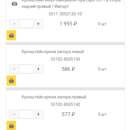
Кронштейн энергоаккумулятора Евро 5511 в сборе
1
задний правый / Импорт
5511-3502120-10
-
+
1 995 ₽
0 шт.
Ä
Кронштейн крюка запора левый
55102-8505143
-
+
586 ₽
0 шт.
Ä
Кронштейн крюка запора правый
55102-8505142
-
+
577 ₽
0 шт.
Ä