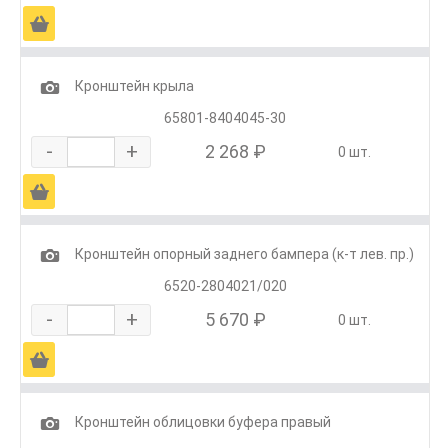
Ä
1
Кронштейн крыла
65801-8404045-30
-
+
2 268 ₽
0 шт.
Ä
1
Кронштейн опорный заднего бампера (к-т лев. пр.)
6520-2804021/020
-
+
5 670 ₽
0 шт.
Ä
1
Кронштейн облицовки буфера правый