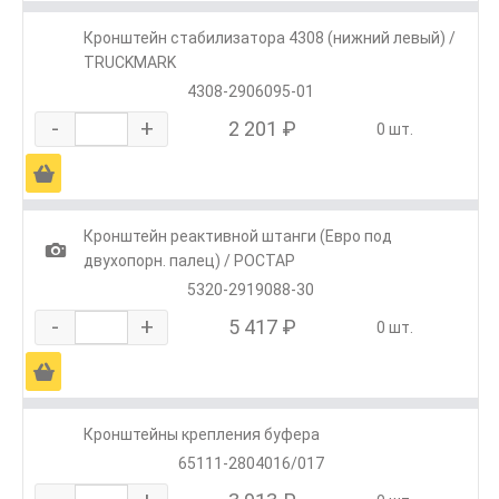
Кронштейн стабилизатора 4308 (нижний левый) /
TRUCKMARK
4308-2906095-01
-
+
2 201 ₽
0 шт.
Ä
Кронштейн реактивной штанги (Евро под
1
двухопорн. палец) / РОСТАР
5320-2919088-30
-
+
5 417 ₽
0 шт.
Ä
Кронштейны крепления буфера
65111-2804016/017