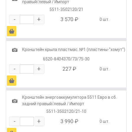
правый/левый / Импорт
5511-3502120/21
-
+
3 570 ₽
0 шт.
Ä
1
Кронштейн крыла пластмас. №1 (пластины-"хомут")
6520-8404370/73/75-30
-
+
227 ₽
0 шт.
Ä
Кронштейн энергоаккумулятора 5511 Евро в сб.
1
задний правый/левый / Импорт
5511-3502120/21-10
-
+
3 990 ₽
0 шт.