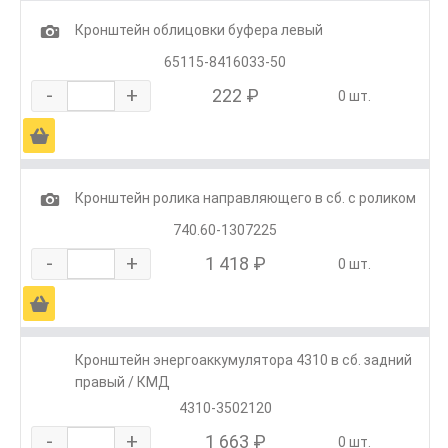
1
Кронштейн облицовки буфера левый
65115-8416033-50
-
+
222 ₽
0 шт.
Ä
1
Кронштейн ролика направляющего в сб. с роликом
740.60-1307225
-
+
1 418 ₽
0 шт.
Ä
Кронштейн энергоаккумулятора 4310 в сб. задний
правый / КМД
4310-3502120
-
+
1 663 ₽
0 шт.