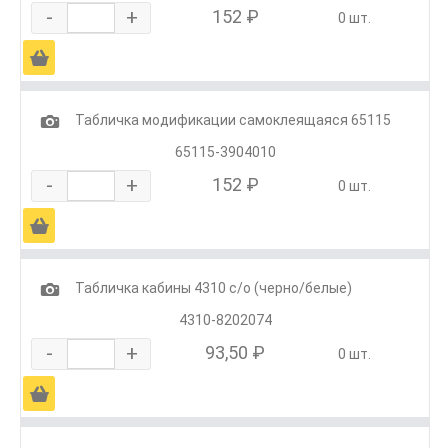
-
+
152 ₽
0 шт.
Ä
1
Табличка модификации самоклеящаяся 65115
65115-3904010
-
+
152 ₽
0 шт.
Ä
1
Табличка кабины 4310 с/о (черно/белые)
4310-8202074
-
+
93,50 ₽
0 шт.
Ä