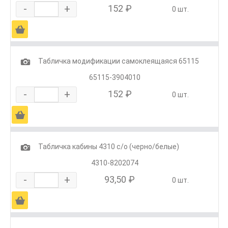
-
+
152 ₽
0 шт.
Ä
1
Табличка модификации самоклеящаяся 65115
65115-3904010
-
+
152 ₽
0 шт.
Ä
1
Табличка кабины 4310 с/о (черно/белые)
4310-8202074
-
+
93,50 ₽
0 шт.
Ä