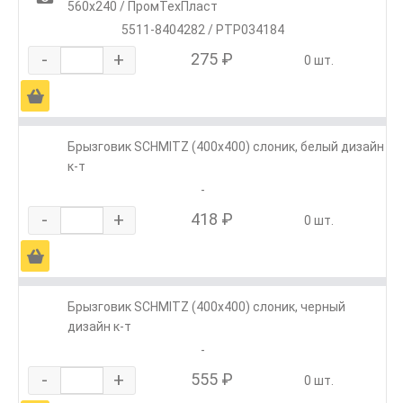
560х240 / ПромТехПласт
5511-8404282 / РТР034184
-
+
275 ₽
0 шт.
Ä
Брызговик SCHMITZ (400х400) слоник, белый дизайн
к-т
-
-
+
418 ₽
0 шт.
Ä
Брызговик SCHMITZ (400х400) слоник, черный
дизайн к-т
-
-
+
555 ₽
0 шт.