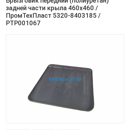
Брызговик передний (полиуретан)
задней части крыла 460х460 /
ПромТехПласт 5320-8403185 /
РТР001067