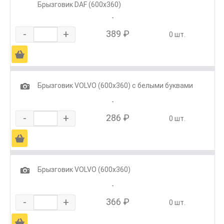
Брызговик DAF (600х360)
-
-
+
389 ₽
0 шт.
Ä
1
Брызговик VOLVO (600х360) с белыми буквами
-
-
+
286 ₽
0 шт.
Ä
1
Брызговик VOLVO (600х360)
-
-
+
366 ₽
0 шт.
Ä