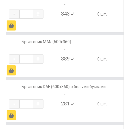
-
-
+
343 ₽
0 шт.
Ä
Брызговик MAN (600х360)
-
-
+
389 ₽
0 шт.
Ä
Брызговик DAF (600х360) с белыми буквами
-
-
+
281 ₽
0 шт.
Ä