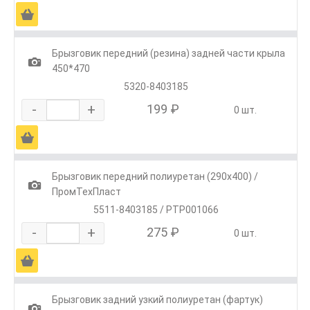
Ä
Брызговик передний (резина) задней части крыла
1
450*470
5320-8403185
-
+
199 ₽
0 шт.
Ä
Брызговик передний полиуретан (290х400) /
1
ПромТехПласт
5511-8403185 / РТР001066
-
+
275 ₽
0 шт.
Ä
Брызговик задний узкий полиуретан (фартук)
1