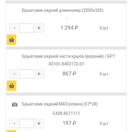
Брызговик задний длинномер (2050х320)
-
-
+
1 294 ₽
0 шт.
Ä
Брызговик задней части крыла (верхний) / БРТ
43105-8403172-01
-
+
867 ₽
0 шт.
Ä
1
Брызговик задний МАЗ резина (57*28)
5428-8511111
-
+
197 ₽
0 шт.