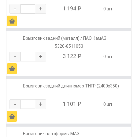
-
+
1 194 ₽
0 шт.
Ä
Брызговик задний (металл) / ПАО КамАЗ
5320-8511053
-
+
3 122 ₽
0 шт.
Ä
Брызговик задний длинномер ТИГР (2400х350)
-
-
+
1 101 ₽
0 шт.
Ä
Брызговик платформы МАЗ