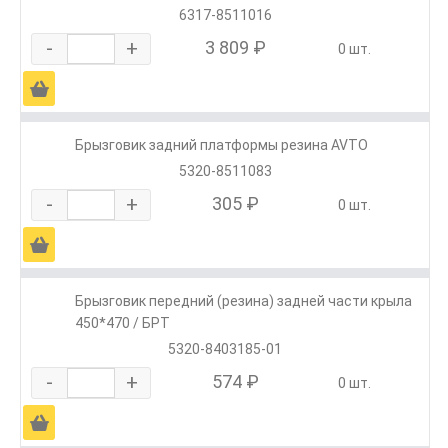
6317-8511016
-
+
3 809 ₽
0 шт.
Ä
Брызговик задний платформы резина AVTO
5320-8511083
-
+
305 ₽
0 шт.
Ä
Брызговик передний (резина) задней части крыла
450*470 / БРТ
5320-8403185-01
-
+
574 ₽
0 шт.
Ä