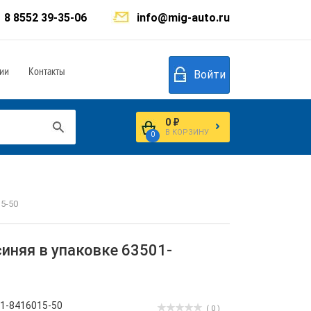
8 8552 39-35-06
info@mig-auto.ru
ии
Контакты
Войти
0 ₽
В КОРЗИНУ
0
5-50
иняя в упаковке 63501-
1-8416015-50
( 0 )