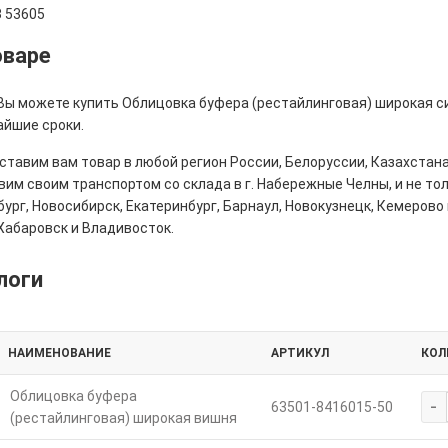
 53605
оваре
 Вы можете купить Облицовка буфера (рестайлинговая) широкая си
айшие сроки.
тавим вам товар в любой регион России, Белоруссии, Казахстана
им своим транспортом со склада в г. Набережные Челны, и не толь
ург, Новосибирск, Екатеринбург, Барнаул, Новокузнецк, Кемерово 
Хабаровск и Владивосток.
логи
НАИМЕНОВАНИЕ
АРТИКУЛ
КОЛ
Облицовка буфера
-
63501-8416015-50
(рестайлинговая) широкая вишня