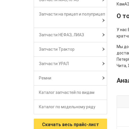
КамАЗ
Запчасти на прицеп и полуприцеп
О т
У нас
Запчасти НЕФАЗ, ЛИАЗ
кратч
Мы дос
Запчасти Трактор
достав
Петерб
Запчасти УРАЛ
Чита, 
Ремни
Ана
Каталог запчастей по видам
Каталог по модельному ряду
Скачать весь прайс-лист