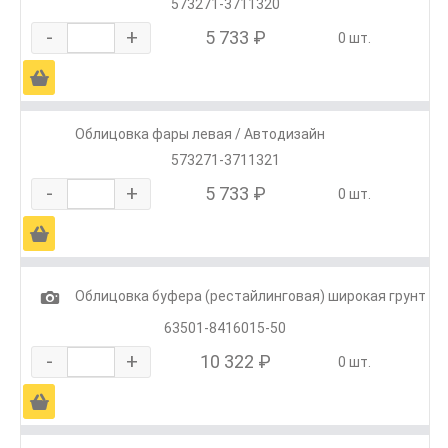
573271-3711320
-
+
5 733 ₽
0 шт.
Ä
Облицовка фары левая / Автодизайн
573271-3711321
-
+
5 733 ₽
0 шт.
Ä
1
Облицовка буфера (рестайлинговая) широкая грунт
63501-8416015-50
-
+
10 322 ₽
0 шт.
Ä