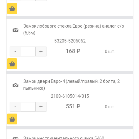
Ä
Замок лобового стекла Евро (резина) аналог с/о
1
(5,5м)
53205-5206062
-
+
168 ₽
0 шт.
Ä
Замок двери Евро-4 (левый/правый, 2 болта, 2
1
пыльника)
2108-6105014/015
-
+
551 ₽
0 шт.
Ä
1
Замок инструментального ящика 5460