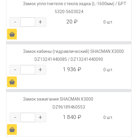
Замок уплотнителя стекла задка (L-1600мм) / БРТ
5320-5603024
-
+
20 ₽
0 шт.
Ä
Замок кабины (гидравлический) SHACMAN X3000
DZ13241440085 / DZ13241440090
-
+
1 936 ₽
0 шт.
Ä
Замок зажигания SHACMAN X3000
DZ96189460553
-
+
1 840 ₽
0 шт.
Ä