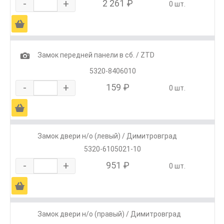
-
+
2 261 ₽
0 шт.
Ä
1
Замок передней панели в сб. / ZTD
5320-8406010
-
+
159 ₽
0 шт.
Ä
Замок двери н/о (левый) / Димитровград
5320-6105021-10
-
+
951 ₽
0 шт.
Ä
Замок двери н/о (правый) / Димитровград