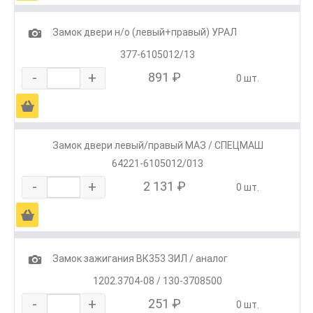
1
Замок двери н/о (левый+правый) УРАЛ
377-6105012/13
-
+
891 ₽
0 шт.
Ä
Замок двери левый/правый МАЗ / СПЕЦМАШ
64221-6105012/013
-
+
2 131 ₽
0 шт.
Ä
1
Замок зажигания ВК353 ЗИЛ / аналог
1202.3704-08 / 130-3708500
-
+
251 ₽
0 шт.