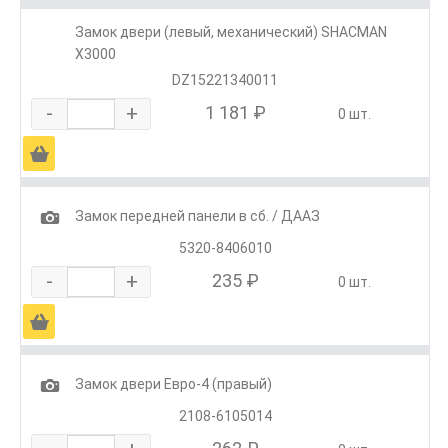
Замок двери (левый, механический) SHACMAN
X3000
DZ15221340011
-
+
1 181 ₽
0 шт.
Ä
1
Замок передней панели в сб. / ДААЗ
5320-8406010
-
+
235 ₽
0 шт.
Ä
1
Замок двери Евро-4 (правый)
2108-6105014