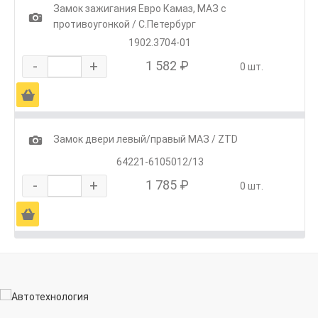
Замок зажигания Евро Камаз, МАЗ с
1
противоугонкой / С.Петербург
1902.3704-01
-
+
1 582 ₽
0 шт.
Ä
1
Замок двери левый/правый МАЗ / ZTD
64221-6105012/13
-
+
1 785 ₽
0 шт.
Ä