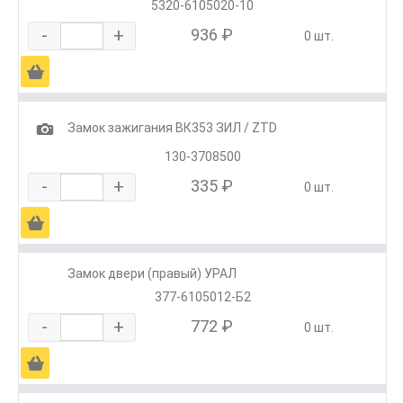
5320-6105020-10
-
+
936 ₽
0 шт.
Ä
1
Замок зажигания ВК353 ЗИЛ / ZTD
130-3708500
-
+
335 ₽
0 шт.
Ä
Замок двери (правый) УРАЛ
377-6105012-Б2
-
+
772 ₽
0 шт.
Ä