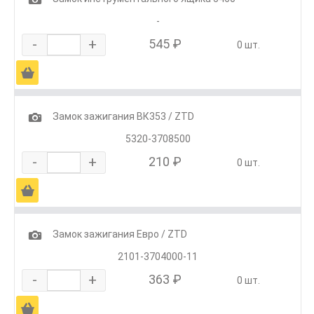
-
-
+
545 ₽
0 шт.
Ä
1
Замок зажигания ВК353 / ZTD
5320-3708500
-
+
210 ₽
0 шт.
Ä
1
Замок зажигания Евро / ZTD
2101-3704000-11
-
+
363 ₽
0 шт.
Ä