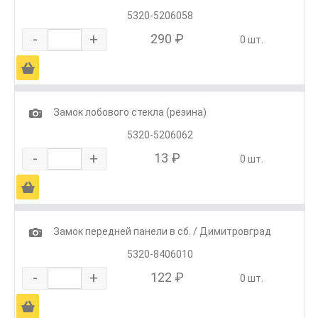
5320-5206058
-
+
290 ₽
0 шт.
Ä
1
Замок лобового стекла (резина)
5320-5206062
-
+
13 ₽
0 шт.
Ä
1
Замок передней панели в сб. / Димитровград
5320-8406010
-
+
122 ₽
0 шт.
Ä