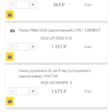
-
+
364 ₽
0 шт.
Ä
1
Палец РМШ 6520 (двухопорный) L190 / ЭЛЕМЕНТ
6520-2919026-01Э
-
+
1 357 ₽
0 шт.
Ä
Палец рулевой в сб. (из 8-ми) (р/к рулевого
наконечника) / РОСТАР
4320-3414008РК-Э
-
+
1 673 ₽
0 шт.
Ä