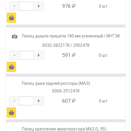
-
+
976 ₽
0 шт.
Ä
1
Палец дышла прицепа 180 мм усиленный / ИНТЭК
8332-2822178 / 2902478
-
+
591 ₽
0 шт.
Ä
Палец ушка задней рессоры (МАЗ)
500А-2912478
-
+
607 ₽
0 шт.
Ä
Палец крепления амортизатора МАЗ (L-95)