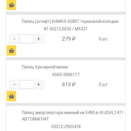
Ä
Палец (штифт) КАМАЗ-65801 тормозной колодки
81.50212.0032 / M5321
-
+
279 ₽
0 шт.
Ä
Палец буксирной вилки
6560-2806117
-
+
613 ₽
0 шт.
Ä
Палец амортизатора нижний на 5490 в сб d24 L147 /
АВТОМАГНАТ
53212-2905418