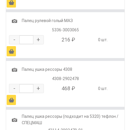
Ä
1
Палец рулевой голый МАЗ
5336-3003065
-
+
216 ₽
0 шт.
Ä
1
Палец ушка рессоры 4308
4308-2902478
-
+
468 ₽
0 шт.
Ä
Палец ушка рессоры (подходит на 5320) тефлон /
1
СПЕЦМАШ