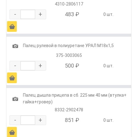
4310-2806117
-
+
483 ₽
0 шт.
Ä
1
Палец рулевой в полиуретане УРАЛ М18х1,5
375-3003065
-
+
500 ₽
0 шт.
Ä
Палец дышла прицепа в сб. 225 мм 40 мм (втулка+
1
гайка+гровер)
8332-2902478
-
+
851 ₽
0 шт.
Ä