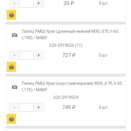
-
+
20 ₽
0 шт.
Ä
Палец РМШ Урал (длинный нижний М30, d70, h 60,
1
L190) / МАВР
620-2919026 (11)
-
+
727 ₽
0 шт.
Ä
Палец РМШ Урал (короткий верхний, М30, d 70, h 60,
1
L175) / МАВР
620-2919024
-
+
749 ₽
0 шт.
Ä