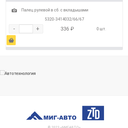
1
Палец рулевой в сб. с вкладышами
5320-3414032/66/67
-
+
336 ₽
0 шт.
Ä
© 2023 «МИГ-АВТО»