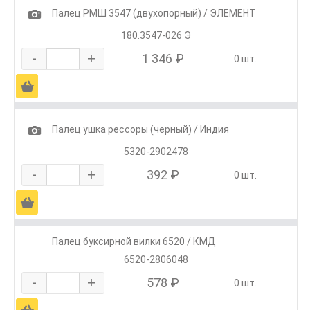
1
Палец РМШ 3547 (двухопорный) / ЭЛЕМЕНТ
180.3547-026 Э
-
+
1 346 ₽
0 шт.
Ä
1
Палец ушка рессоры (черный) / Индия
5320-2902478
-
+
392 ₽
0 шт.
Ä
Палец буксирной вилки 6520 / КМД
6520-2806048
-
+
578 ₽
0 шт.