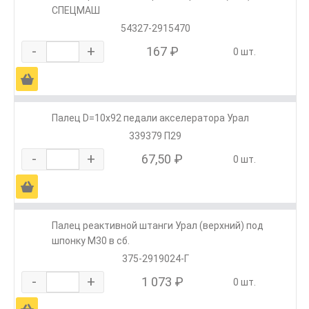
СПЕЦМАШ
54327-2915470
-
+
167 ₽
0 шт.
Ä
Палец D=10х92 педали акселератора Урал
339379 П29
-
+
67,50 ₽
0 шт.
Ä
Палец реактивной штанги Урал (верхний) под
шпонку М30 в сб.
375-2919024-Г
-
+
1 073 ₽
0 шт.