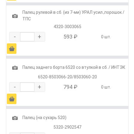
Палец рулевой в сб. (из 7-ми) УРАЛ усил.,порошок /
1
ТПС
4320-3003065
-
+
593 ₽
0 шт.
Ä
1
Палец заднего борта 6520 со втулкой в сб. / ИНТЭК
6520-8503066-20/8503060-20
-
+
794 ₽
0 шт.
Ä
1
Палец (на сухарь 520)
5320-2902547