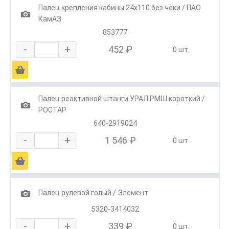
Палец крепления кабины 24х110 без чеки / ПАО
1
КамАЗ
853777
-
+
452 ₽
0 шт.
Ä
Палец реактивной штанги УРАЛ РМШ короткий /
1
РОСТАР
640-2919024
-
+
1 546 ₽
0 шт.
Ä
1
Палец рулевой голый / Элемент
5320-3414032
-
+
339 ₽
0 шт.