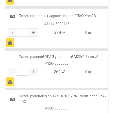
Ä
1
Палец подвески гидроцилиндра / ПАО КамАЗ
43114-5003115
-
+
574 ₽
0 шт.
Ä
Палец рулевой УРАЛ усиленный М22х1,5 голый
4320-3003065
-
+
261 ₽
0 шт.
Ä
Палец рулевой в сб. (из 10-ти) УРАЛ усил.,порошок /
1
ТПС
4320-3003065