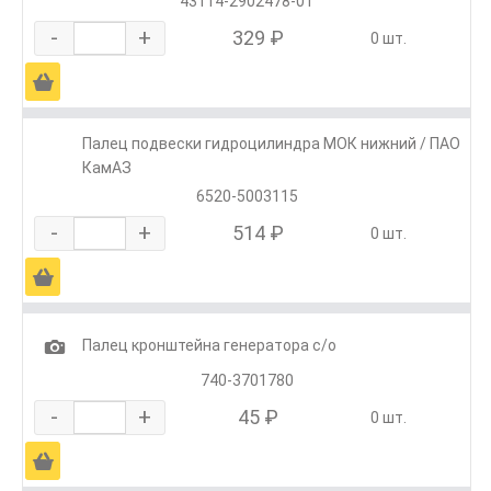
43114-2902478-01
-
+
329 ₽
0 шт.
Ä
Палец подвески гидроцилиндра МОК нижний / ПАО
КамАЗ
6520-5003115
-
+
514 ₽
0 шт.
Ä
1
Палец кронштейна генератора с/о
740-3701780
-
+
45 ₽
0 шт.
Ä