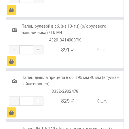
Ä
Палец рулевой в сб. (из 10-ти) (р/к рулевого
1
наконечника) / ПЛАНТ
4320-3414008РК
-
+
891 ₽
0 шт.
Ä
Палец дышла прицепа в сб. 195 мм 40 мм (втулка+
1
гайка+гровер)
8332-2902478
-
+
829 ₽
0 шт.
Ä
Палец РМШ КРАЗ с/о (на ремонтные крон-ны) /