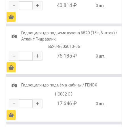
-
+
40 814 ₽
0 шт.
Ä
Гидроцилиндр подьема кузова 6520 (15т, 6 шток) /
1
Атлант Гидравлик
6520-8603010-06
-
+
75 185 ₽
0 шт.
Ä
1
Гидроцилиндр подъёма кабины / FENOX
HC002 C3
-
+
17 646 ₽
0 шт.
Ä