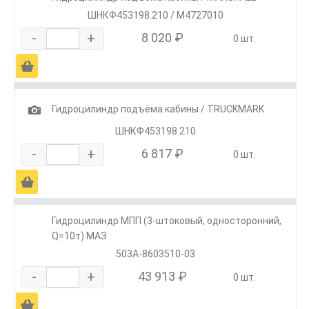
ШНКФ453198.210 / M4727010
-
+
8 020 ₽
0 шт.
Ä
1
Гидроцилиндр подъёма кабины / TRUCKMARK
ШНКФ453198.210
-
+
6 817 ₽
0 шт.
Ä
Гидроцилиндр МПП (3-штоковый, односторонний,
Q=10т) МАЗ
503А-8603510-03
-
+
43 913 ₽
0 шт.
Ä