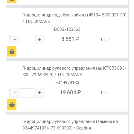
Гидроцилиндр подъёма кабины (45104-5003021-90)
/ TRUCKMARK
DCD2-123563
-
+
8 581 ₽
0 шт.
Ä
Гидроцилиндр рулевого управления (ан.КТС73.693-
300, 73-693300) / TRUCKMARK
8344974133
-
+
19 604 ₽
0 шт.
Ä
Гидроцилиндр рулевого управления (замена на
8344974133 и 73-693300) / Сербия