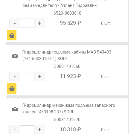
без замедлителя / Атлант Гидравлик
6520-8603010
-
+
95 529 ₽
0 шт.
Ä
Гидроцилиндр подъема кабины МАЗ 543403
1
(181.5003010-01) SORL
50031401560
-
+
11 923 ₽
0 шт.
Ä
Гидроцилиндр механизма подъема запасного
1
колеса (453198.237) SORL
50031401570
-
+
10 318 ₽
0 шт.