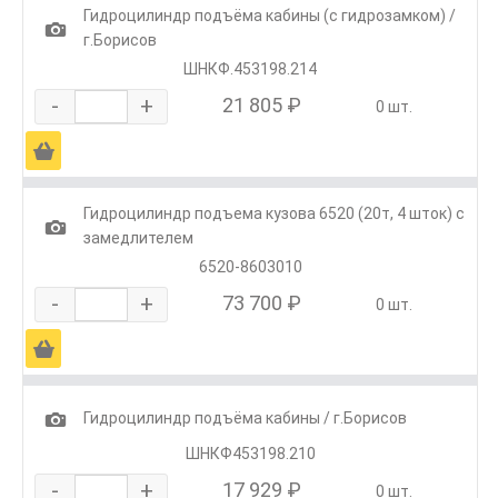
Гидроцилиндр подъёма кабины (с гидрозамком) /
1
г.Борисов
ШНКФ.453198.214
-
+
21 805 ₽
0 шт.
Ä
Гидроцилиндр подъема кузова 6520 (20т, 4 шток) с
1
замедлителем
6520-8603010
-
+
73 700 ₽
0 шт.
Ä
1
Гидроцилиндр подъёма кабины / г.Борисов
ШНКФ453198.210
-
+
17 929 ₽
0 шт.