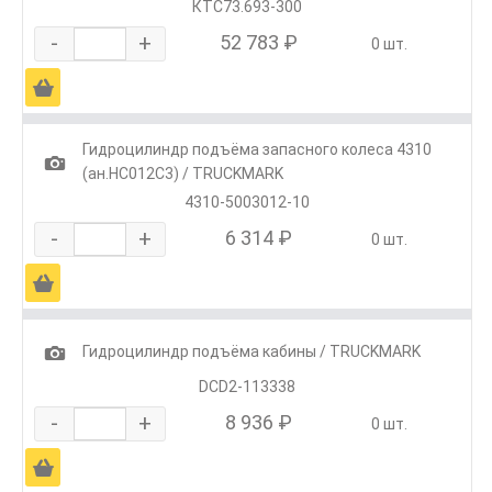
КТС73.693-300
-
+
52 783 ₽
0 шт.
Ä
Гидроцилиндр подъёма запасного колеса 4310
1
(ан.HC012C3) / TRUCKMARK
4310-5003012-10
-
+
6 314 ₽
0 шт.
Ä
1
Гидроцилиндр подъёма кабины / TRUCKMARK
DCD2-113338
-
+
8 936 ₽
0 шт.
Ä