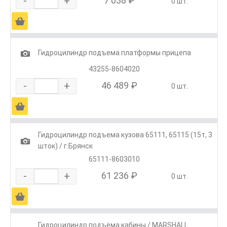
-
+
7 038 ₽
0 шт.
Ä
1
Гидроцилиндр подъема платформы прицепа
43255-8604020
-
+
46 489 ₽
0 шт.
Ä
Гидроцилиндр подъема кузова 65111, 65115 (15т, 3
1
шток) / г.Брянск
65111-8603010
-
+
61 236 ₽
0 шт.
Ä
Гидроцилиндр подъёма кабины / MARSHALL