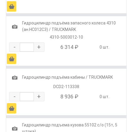
Ä
Гидроцилиндр подъёма запасного колеса 4310
1
(ан.HC012C3) / TRUCKMARK
4310-5003012-10
-
+
6 314 ₽
0 шт.
Ä
1
Гидроцилиндр подъёма кабины / TRUCKMARK
DCD2-113338
-
+
8 936 ₽
0 шт.
Ä
Гидроцилиндр подъема кузова 55102 с/о (15т, 5
1
штока)