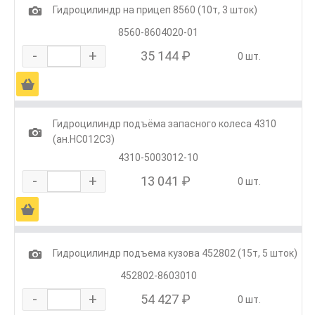
1
Гидроцилиндр на прицеп 8560 (10т, 3 шток)
8560-8604020-01
-
+
35 144 ₽
0 шт.
Ä
Гидроцилиндр подъёма запасного колеса 4310
1
(ан.HC012C3)
4310-5003012-10
-
+
13 041 ₽
0 шт.
Ä
1
Гидроцилиндр подъема кузова 452802 (15т, 5 шток)
452802-8603010
-
+
54 427 ₽
0 шт.