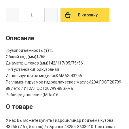
-
+
В корзину
Описание
Грузоподъемность (т)15
Общий ход (мм)1765
Диаметр штоков (мм)142/117/95/75/56
Тип установкиПодкузовная
Используется на моделяхКАМАЗ 43255
Регламентируемое гидравлическое маслоИ20А ГОСТ20799-
88 лето / И12А ГОСТ20799-88 зима
Рабочее давление (МПа)16
О товаре
У нас Вы можете купить Гидроцилиндр подъема кузова
43255 (7.5т, 5 шток) / г.Брянск 43255-8603010. Поставка в