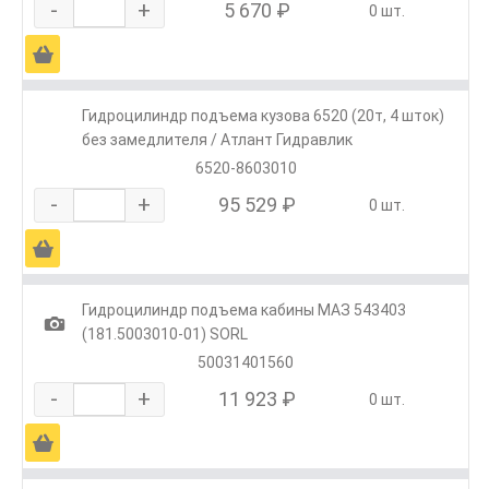
-
+
5 670 ₽
0 шт.
Ä
Гидроцилиндр подъема кузова 6520 (20т, 4 шток)
без замедлителя / Атлант Гидравлик
6520-8603010
-
+
95 529 ₽
0 шт.
Ä
Гидроцилиндр подъема кабины МАЗ 543403
1
(181.5003010-01) SORL
50031401560
-
+
11 923 ₽
0 шт.
Ä