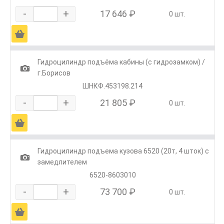
-
+
17 646 ₽
0 шт.
Ä
Гидроцилиндр подъёма кабины (с гидрозамком) /
1
г.Борисов
ШНКФ.453198.214
-
+
21 805 ₽
0 шт.
Ä
Гидроцилиндр подъема кузова 6520 (20т, 4 шток) с
1
замедлителем
6520-8603010
-
+
73 700 ₽
0 шт.
Ä