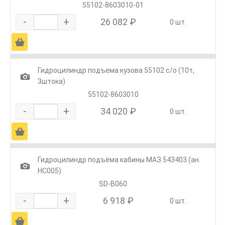
55102-8603010-01
-
+
26 082 ₽
0 шт.
Ä
Гидроцилиндр подъема кузова 55102 с/о (10т,
1
3штока)
55102-8603010
-
+
34 020 ₽
0 шт.
Ä
Гидроцилиндр подъёма кабины МАЗ 543403 (ан.
1
HC005)
SD-B060
-
+
6 918 ₽
0 шт.
Ä