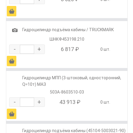
Ä
1
Гидроцилиндр подъёма кабины / TRUCKMARK
ШНКФ453198.210
-
+
6 817 ₽
0 шт.
Ä
Гидроцилиндр МПП (3-штоковый, односторонний,
Q=10т) МАЗ
503А-8603510-03
-
+
43 913 ₽
0 шт.
Ä
Гидроцилиндр подъёма кабины (45104-5003021-90)