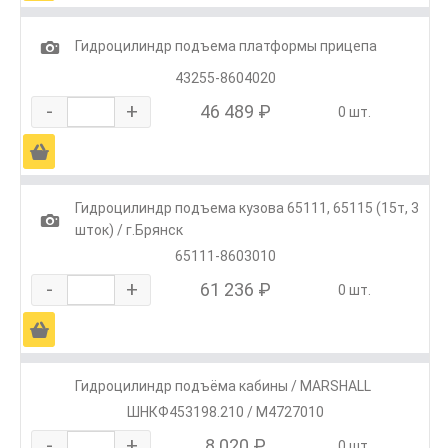
1
Гидроцилиндр подъема платформы прицепа
43255-8604020
-
+
46 489 ₽
0 шт.
Ä
Гидроцилиндр подъема кузова 65111, 65115 (15т, 3
1
шток) / г.Брянск
65111-8603010
-
+
61 236 ₽
0 шт.
Ä
Гидроцилиндр подъёма кабины / MARSHALL
ШНКФ453198.210 / M4727010
-
+
8 020 ₽
0 шт.