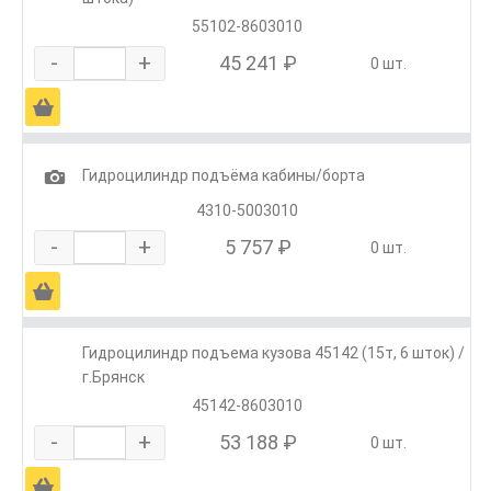
55102-8603010
-
+
45 241 ₽
0 шт.
Ä
1
Гидроцилиндр подъёма кабины/борта
4310-5003010
-
+
5 757 ₽
0 шт.
Ä
Гидроцилиндр подъема кузова 45142 (15т, 6 шток) /
г.Брянск
45142-8603010
-
+
53 188 ₽
0 шт.
Ä