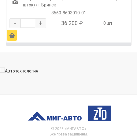
1
шток) / г.Брянск
8560-8603010-01
-
+
36 200 ₽
0 шт.
Ä
© 2023 «МИГ-АВТО»
Все права защищены.