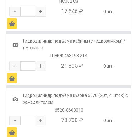
HC002 C3
-
+
17 646 ₽
0 шт.
Ä
Гидроцилиндр подъёма кабины (с гидрозамком) /
1
г.Борисов
ШНКФ.453198.214
-
+
21 805 ₽
0 шт.
Ä
Гидроцилиндр подъема кузова 6520 (20т, 4 шток) с
1
замедлителем
6520-8603010
-
+
73 700 ₽
0 шт.
Ä