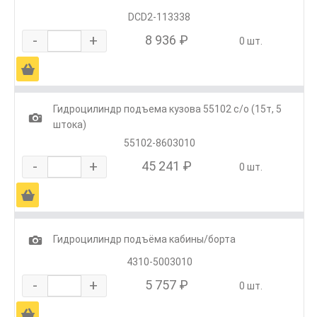
DCD2-113338
-
+
8 936 ₽
0 шт.
Ä
Гидроцилиндр подъема кузова 55102 с/о (15т, 5
1
штока)
55102-8603010
-
+
45 241 ₽
0 шт.
Ä
1
Гидроцилиндр подъёма кабины/борта
4310-5003010
-
+
5 757 ₽
0 шт.
Ä