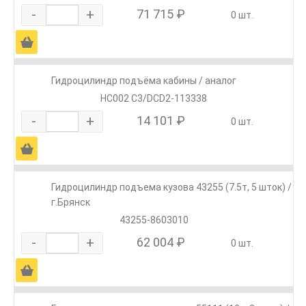
-
+
71 715 ₽
0 шт.
Ä
Гидроцилиндр подъёма кабины / аналог
HC002 C3/DCD2-113338
-
+
14 101 ₽
0 шт.
Ä
Гидроцилиндр подъема кузова 43255 (7.5т, 5 шток) /
г.Брянск
43255-8603010
-
+
62 004 ₽
0 шт.
Ä