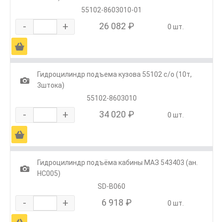
55102-8603010-01
-
+
26 082 ₽
0 шт.
Ä
Гидроцилиндр подъема кузова 55102 с/о (10т,
1
3штока)
55102-8603010
-
+
34 020 ₽
0 шт.
Ä
Гидроцилиндр подъёма кабины МАЗ 543403 (ан.
1
HC005)
SD-B060
-
+
6 918 ₽
0 шт.