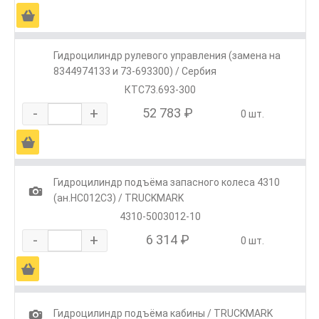
Ä
Гидроцилиндр рулевого управления (замена на
8344974133 и 73-693300) / Сербия
КТС73.693-300
-
+
52 783 ₽
0 шт.
Ä
Гидроцилиндр подъёма запасного колеса 4310
1
(ан.HC012C3) / TRUCKMARK
4310-5003012-10
-
+
6 314 ₽
0 шт.
Ä
1
Гидроцилиндр подъёма кабины / TRUCKMARK