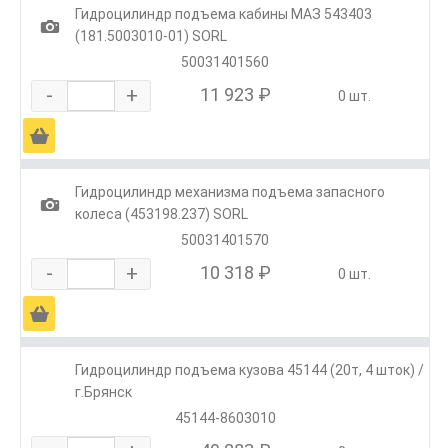
Гидроцилиндр подъема кабины МАЗ 543403
1
(181.5003010-01) SORL
50031401560
-
+
11 923 ₽
0 шт.
Ä
Гидроцилиндр механизма подъема запасного
1
колеса (453198.237) SORL
50031401570
-
+
10 318 ₽
0 шт.
Ä
Гидроцилиндр подъема кузова 45144 (20т, 4 шток) /
г.Брянск
45144-8603010