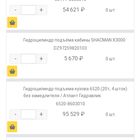
-
+
54 621 ₽
0 шт.
Ä
Гидроцилиндр подъёма кабины SHACMAN X3000
DZ97259820103
-
+
5 670 ₽
0 шт.
Ä
Гидроцилиндр подъема кузова 6520 (20т, 4 шток)
без замедлителя / Атлант Гидравлик
6520-8603010
-
+
95 529 ₽
0 шт.
Ä