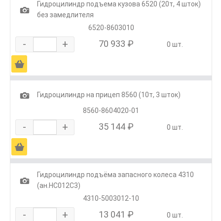
Гидроцилиндр подъема кузова 6520 (20т, 4 шток)
1
без замедлителя
6520-8603010
-
+
70 933 ₽
0 шт.
Ä
1
Гидроцилиндр на прицеп 8560 (10т, 3 шток)
8560-8604020-01
-
+
35 144 ₽
0 шт.
Ä
Гидроцилиндр подъёма запасного колеса 4310
1
(ан.HC012C3)
4310-5003012-10
-
+
13 041 ₽
0 шт.