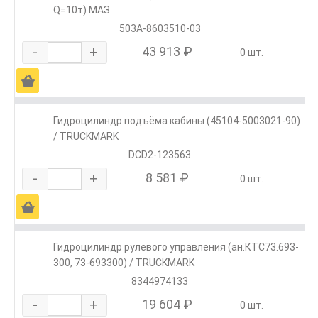
Q=10т) МАЗ
503А-8603510-03
-
+
43 913 ₽
0 шт.
Ä
Гидроцилиндр подъёма кабины (45104-5003021-90)
/ TRUCKMARK
DCD2-123563
-
+
8 581 ₽
0 шт.
Ä
Гидроцилиндр рулевого управления (ан.КТС73.693-
300, 73-693300) / TRUCKMARK
8344974133
-
+
19 604 ₽
0 шт.