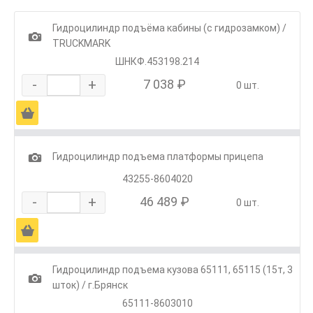
Гидроцилиндр подъёма кабины (с гидрозамком) /
1
TRUCKMARK
ШНКФ.453198.214
-
+
7 038 ₽
0 шт.
Ä
1
Гидроцилиндр подъема платформы прицепа
43255-8604020
-
+
46 489 ₽
0 шт.
Ä
Гидроцилиндр подъема кузова 65111, 65115 (15т, 3
1
шток) / г.Брянск
65111-8603010