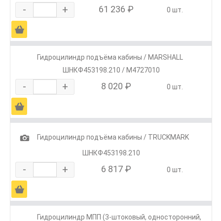
-
+
61 236 ₽
0 шт.
Ä
Гидроцилиндр подъёма кабины / MARSHALL
ШНКФ453198.210 / M4727010
-
+
8 020 ₽
0 шт.
Ä
1
Гидроцилиндр подъёма кабины / TRUCKMARK
ШНКФ453198.210
-
+
6 817 ₽
0 шт.
Ä
Гидроцилиндр МПП (3-штоковый, односторонний,