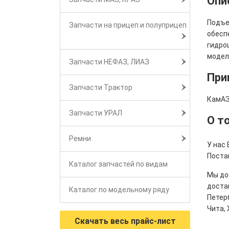
Опи
Подъе
Запчасти на прицеп и полуприцеп
обесп
гидро
модел
Запчасти НЕФАЗ, ЛИАЗ
При
Запчасти Трактор
КамАЗ
Запчасти УРАЛ
О т
Ремни
У нас 
Поста
Каталог запчастей по видам
Мы дос
достав
Каталог по модельному ряду
Петерб
Чита, 
Скачать весь прайс-лист