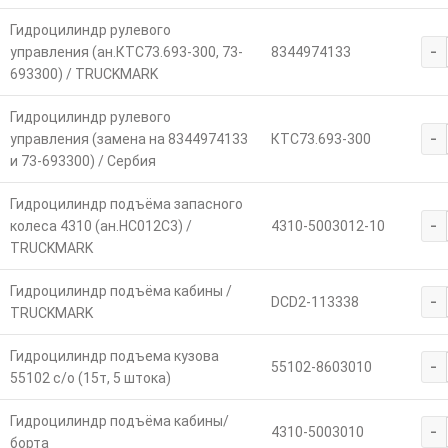
Гидроцилиндр рулевого
-
управления (ан.КТС73.693-300, 73-
8344974133
693300) / TRUCKMARK
Гидроцилиндр рулевого
-
управления (замена на 8344974133
КТС73.693-300
и 73-693300) / Сербия
Гидроцилиндр подъёма запасного
-
колеса 4310 (ан.HC012C3) /
4310-5003012-10
TRUCKMARK
Гидроцилиндр подъёма кабины /
-
DCD2-113338
TRUCKMARK
Гидроцилиндр подъема кузова
-
55102-8603010
55102 с/о (15т, 5 штока)
Гидроцилиндр подъёма кабины/
-
4310-5003010
борта