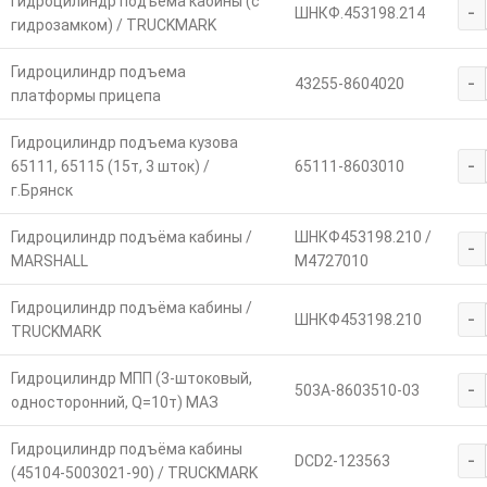
Гидроцилиндр подъёма кабины (с
-
ШНКФ.453198.214
гидрозамком) / TRUCKMARK
Гидроцилиндр подъема
-
43255-8604020
платформы прицепа
Гидроцилиндр подъема кузова
-
65111, 65115 (15т, 3 шток) /
65111-8603010
г.Брянск
Гидроцилиндр подъёма кабины /
ШНКФ453198.210 /
-
MARSHALL
M4727010
Гидроцилиндр подъёма кабины /
-
ШНКФ453198.210
TRUCKMARK
Гидроцилиндр МПП (3-штоковый,
-
503А-8603510-03
односторонний, Q=10т) МАЗ
Гидроцилиндр подъёма кабины
-
DCD2-123563
(45104-5003021-90) / TRUCKMARK