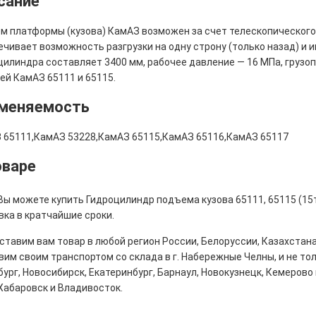
сание
м платформы (кузова) КамАЗ возможен за счет телескопического
ечивает возможность разгрузки на одну строну (только назад) и 
цилиндра составляет 3400 мм, рабочее давление — 16 МПа, грузо
ей КамАЗ 65111 и 65115.
меняемость
 65111,КамАЗ 53228,КамАЗ 65115,КамАЗ 65116,КамАЗ 65117
оваре
Вы можете купить Гидроцилиндр подъема кузова 65111, 65115 (15т
вка в кратчайшие сроки.
тавим вам товар в любой регион России, Белоруссии, Казахстана
им своим транспортом со склада в г. Набережные Челны, и не толь
ург, Новосибирск, Екатеринбург, Барнаул, Новокузнецк, Кемерово 
Хабаровск и Владивосток.