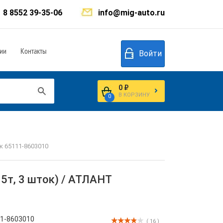
8 8552 39-35-06
info@mig-auto.ru
ии
Контакты
Войти
0 ₽
В КОРЗИНУ
0
к 65111-8603010
5т, 3 шток) / АТЛАНТ
1-8603010
( 16 )