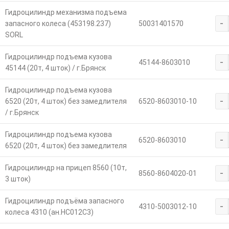
Гидроцилиндр механизма подъема
-
запасного колеса (453198.237)
50031401570
SORL
Гидроцилиндр подъема кузова
-
45144-8603010
45144 (20т, 4 шток) / г.Брянск
Гидроцилиндр подъема кузова
-
6520 (20т, 4 шток) без замедлителя
6520-8603010-10
/ г.Брянск
Гидроцилиндр подъема кузова
-
6520-8603010
6520 (20т, 4 шток) без замедлителя
Гидроцилиндр на прицеп 8560 (10т,
-
8560-8604020-01
3 шток)
Гидроцилиндр подъёма запасного
-
4310-5003012-10
колеса 4310 (ан.HC012C3)