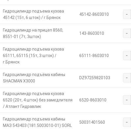
Гидроцилиндр подъема кузова
-
45142-8603010
45142 (15т, 6 шток) / г.Брянск
Гидроцилиндр на прицеп 8560,
-
143-8603010
8551-01 (7т, 3шток)
Гидроцилиндр подъема кузова
-
65111, 65115 (15т, 3 шток) /
65111-8603010
г.Брянск
Гидроцилиндр подъёма кабины
-
DZ97259820103
SHACMAN X3000
Гидроцилиндр подъема кузова
-
6520 (20т, 4 шток) без замедлителя
6520-8603010
/ Атлант Гидравлик
Гидроцилиндр подъема кабины
-
50031401560
МАЗ 543403 (181.5003010-01) SORL