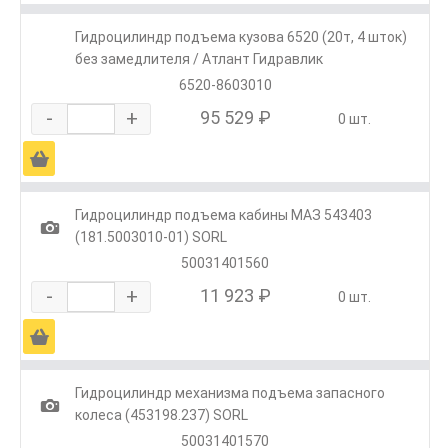
Гидроцилиндр подъема кузова 6520 (20т, 4 шток)
без замедлителя / Атлант Гидравлик
6520-8603010
-
+
95 529 ₽
0 шт.
Ä
Гидроцилиндр подъема кабины МАЗ 543403
1
(181.5003010-01) SORL
50031401560
-
+
11 923 ₽
0 шт.
Ä
Гидроцилиндр механизма подъема запасного
1
колеса (453198.237) SORL
50031401570