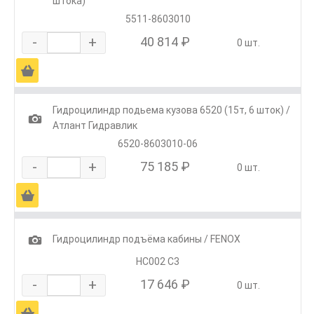
штока)
5511-8603010
-
+
40 814 ₽
0 шт.
Ä
Гидроцилиндр подьема кузова 6520 (15т, 6 шток) /
1
Атлант Гидравлик
6520-8603010-06
-
+
75 185 ₽
0 шт.
Ä
1
Гидроцилиндр подъёма кабины / FENOX
HC002 C3
-
+
17 646 ₽
0 шт.
Ä