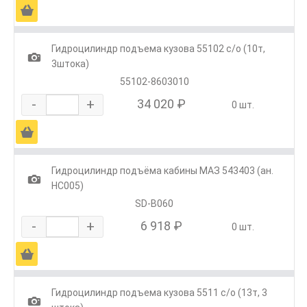
Ä
Гидроцилиндр подъема кузова 55102 с/о (10т,
1
3штока)
55102-8603010
-
+
34 020 ₽
0 шт.
Ä
Гидроцилиндр подъёма кабины МАЗ 543403 (ан.
1
HC005)
SD-B060
-
+
6 918 ₽
0 шт.
Ä
Гидроцилиндр подъема кузова 5511 с/о (13т, 3
1