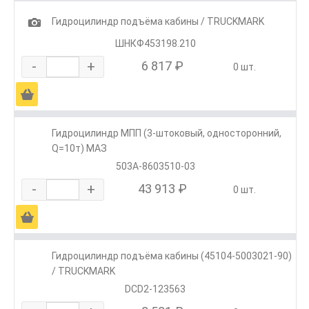
1
Гидроцилиндр подъёма кабины / TRUCKMARK
ШНКФ453198.210
-
+
6 817 ₽
0 шт.
Ä
Гидроцилиндр МПП (3-штоковый, односторонний,
Q=10т) МАЗ
503А-8603510-03
-
+
43 913 ₽
0 шт.
Ä
Гидроцилиндр подъёма кабины (45104-5003021-90)
/ TRUCKMARK
DCD2-123563