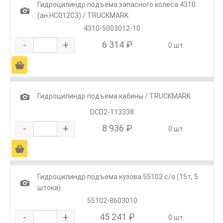
Гидроцилиндр подъёма запасного колеса 4310
1
(ан.HC012C3) / TRUCKMARK
4310-5003012-10
-
+
6 314 ₽
0 шт.
Ä
1
Гидроцилиндр подъёма кабины / TRUCKMARK
DCD2-113338
-
+
8 936 ₽
0 шт.
Ä
Гидроцилиндр подъема кузова 55102 с/о (15т, 5
1
штока)
55102-8603010
-
+
45 241 ₽
0 шт.