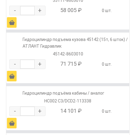
55111-8603010
-
+
58 005 ₽
0 шт.
Ä
Гидроцилиндр подъема кузова 45142 (15т, 6 шток) /
АТЛАНТ Гидравлик
45142-8603010
-
+
71 715 ₽
0 шт.
Ä
Гидроцилиндр подъёма кабины / аналог
HC002 C3/DCD2-113338
-
+
14 101 ₽
0 шт.
Ä