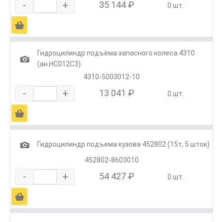
-
+
35 144 ₽
0 шт.
Ä
Гидроцилиндр подъёма запасного колеса 4310
1
(ан.HC012C3)
4310-5003012-10
-
+
13 041 ₽
0 шт.
Ä
1
Гидроцилиндр подъема кузова 452802 (15т, 5 шток)
452802-8603010
-
+
54 427 ₽
0 шт.
Ä