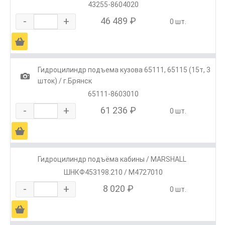
43255-8604020
-
+
46 489 ₽
0 шт.
Ä
Гидроцилиндр подъема кузова 65111, 65115 (15т, 3
1
шток) / г.Брянск
65111-8603010
-
+
61 236 ₽
0 шт.
Ä
Гидроцилиндр подъёма кабины / MARSHALL
ШНКФ453198.210 / M4727010
-
+
8 020 ₽
0 шт.
Ä