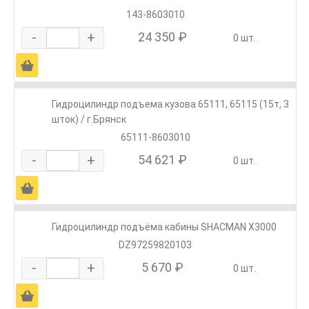
143-8603010
-
+
24 350 ₽
0 шт.
Ä
Гидроцилиндр подъема кузова 65111, 65115 (15т, 3
шток) / г.Брянск
65111-8603010
-
+
54 621 ₽
0 шт.
Ä
Гидроцилиндр подъёма кабины SHACMAN X3000
DZ97259820103
-
+
5 670 ₽
0 шт.
Ä