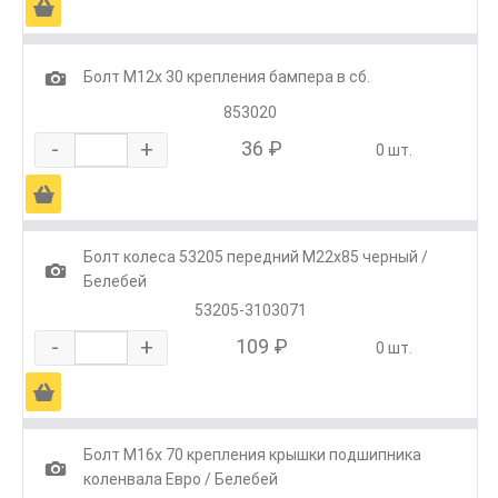
Ä
1
Болт М12х 30 крепления бампера в сб.
853020
-
+
36 ₽
0 шт.
Ä
Болт колеса 53205 передний М22х85 черный /
1
Белебей
53205-3103071
-
+
109 ₽
0 шт.
Ä
Болт М16х 70 крепления крышки подшипника
1
коленвала Евро / Белебей