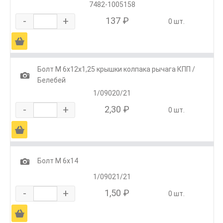
7482-1005158
-
+
137 ₽
0 шт.
Ä
Болт М 6х12х1,25 крышки колпака рычага КПП /
1
Белебей
1/09020/21
-
+
2,30 ₽
0 шт.
Ä
1
Болт М 6х14
1/09021/21
-
+
1,50 ₽
0 шт.
Ä