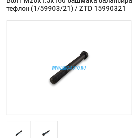
Болт М20х1.5х160 башмака балансира
тефлон (1/59903/21) / ZTD 15990321