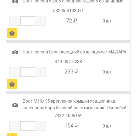
1
Болт колеса 53205 передний М22х85 со шлицами
53205-3103071
-
+
72 ₽
0 шт.
Ä
1
Болт колеса Евро передний со шлицами / МАДАРА
340-007-5238
-
+
233 ₽
0 шт.
Ä
Болт М16х 95 крепления крышки подшипника
1
коленвала Евро боковой (шестигранник) / Белебей
7482-1005159
-
+
154 ₽
0 шт.