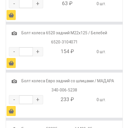
-
+
63 ₽
0 шт.
Ä
1
Болт колеса 6520 задний М22х125 / Белебей
6520-3104071
-
+
154 ₽
0 шт.
Ä
1
Болт колеса Евро задний со шлицами / МАДАРА
340-006-5238
-
+
233 ₽
0 шт.
Ä