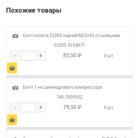
Похожие товары
1
Болт колеса 53205 задний М22х95 со шлицами
53205-3104071
-
+
85,50 ₽
0 шт.
Ä
1
Болт 1-но цилиндрового компрессора
740-3509302
-
+
79,50 ₽
0 шт.
Ä