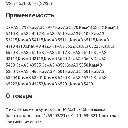
M20x1.5x160/173(SW30)
Применяемость
КамАЗ 5297,КамАЗ 52974,КамАЗ 5320,КамАЗ 53212,КамАЗ
5410,КамАЗ 54112,КамАЗ 5511,КамАЗ 55102,КамАЗ
53215,КамАЗ 54115,КамАЗ 55111,КамАЗ 65115,КамАЗ
4310,43105,КамАЗ 4326,КамАЗ 6522,КамАЗ 65225,КамАЗ
6520,КамАЗ 65116,КамАЗ 65117,КамАЗ 65111,КамАЗ
43114,КамАЗ 43118,КамАЗ 6540,КамАЗ 53605,КамАЗ
5460,КамАЗ 43505,КамАЗ 4350,КамАЗ 5350,КамАЗ
6350,КамАЗ 6460,КамАЗ 43501,КамАЗ 53501,КамАЗ
53504,КамАЗ 63501,КамАЗ 6450,КамАЗ 65221,КамАЗ
65222,КамАЗ 43253,КамАЗ 65201,КамАЗ 5490
О товаре
У нас Вы можете купить Болт М20х1.5х160 башмака
балансира тефлон (1/59903/21) / ZTD 15990321. Поставка в
кратчайшие сроки.