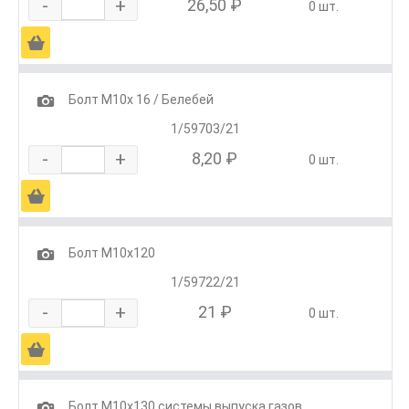
-
+
26,50 ₽
0 шт.
Ä
1
Болт М10х 16 / Белебей
1/59703/21
-
+
8,20 ₽
0 шт.
Ä
1
Болт М10х120
1/59722/21
-
+
21 ₽
0 шт.
Ä
1
Болт М10х130 системы выпуска газов