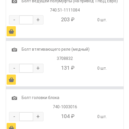
1
Болт ведущей полумуфты (на привод ТНВД Евро)
740.51-1111084
-
+
203 ₽
0 шт.
Ä
1
Болт втягивающего реле (медный)
3708832
-
+
131 ₽
0 шт.
Ä
1
Болт головки блока
740-1003016
-
+
104 ₽
0 шт.
Ä