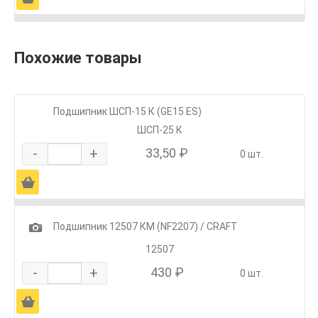
Похожие товары
Подшипник ШСП-15 К (GE15 ES)
ШСП-25 К
-
+
33,50 ₽
0 шт.
Ä
1
Подшипник 12507 КМ (NF2207) / CRAFT
12507
-
+
430 ₽
0 шт.
Ä