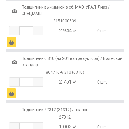
Подшипник выжимной в сб. МАЗ, УРАЛ, Лиаз /
1
СПЕЦМАШ
3151000539
-
+
2 944 ₽
0 шт.
Ä
Подшипник 6 310 (на 201 вал редуктора) / Волжский
1
стандарт
864716-6 310 (6310)
-
+
2 751 ₽
0 шт.
Ä
Подшипник 27312 (31312) / аналог
27312
-
+
1 003 ₽
0 шт.