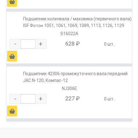
Ä
Подшипник коленвала / маховика (первичного вала)
ISF Фотон 1051, 1061, 1069, 1089, 1113, 1126, 1129
S16022A
-
+
628 ₽
0 шт.
Ä
Подшипник 42306 промежуточного вала передний
JAC N-120, Компас-12
NJ306E
-
+
227 ₽
0 шт.
Ä