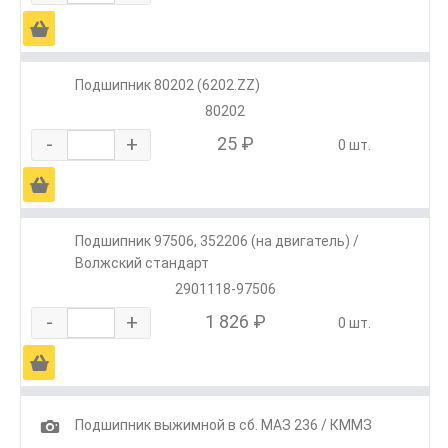
Ä
Подшипник 80202 (6202.ZZ)
80202
-
+
25 ₽
0 шт.
Ä
Подшипник 97506, 352206 (на двигатель) /
Волжский стандарт
2901118-97506
-
+
1 826 ₽
0 шт.
Ä
1
Подшипник выжимной в сб. МАЗ 236 / КММЗ