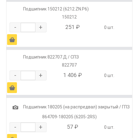
Подшипник 150212 (6212.ZN.P6)
150212
-
+
251 ₽
0 шт.
Ä
Подшипник 822707.Д / СПЗ
822707
-
+
1 406 ₽
0 шт.
Ä
1
Подшипник 180205 (на распредвал) закрытый / ГПЗ
864709-180205 (6205-2RS)
-
+
57 ₽
0 шт.