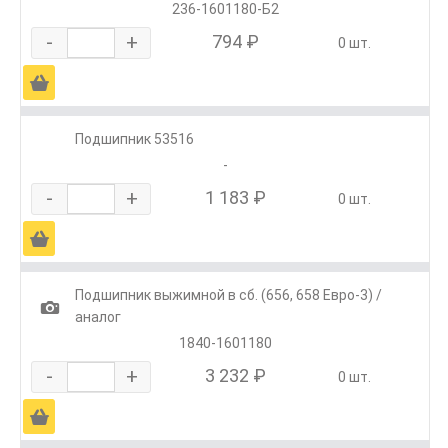
236-1601180-Б2
-
+
794 ₽
0 шт.
Ä
Подшипник 53516
-
-
+
1 183 ₽
0 шт.
Ä
Подшипник выжимной в сб. (656, 658 Евро-3) /
1
аналог
1840-1601180
-
+
3 232 ₽
0 шт.
Ä