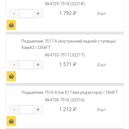
864729-7518 (32218)
-
+
1 792 ₽
0 шт.
Ä
Подшипник 7517 А (внутренний задней ступицы)
КамАЗ / CRAFT
864733-7517 (32217)
-
+
1 571 ₽
0 шт.
Ä
Подшипник 7516 А (на 017 вал редуктора) / CRAFT
864728-7516 (32216)
-
+
1 212 ₽
0 шт.
Ä