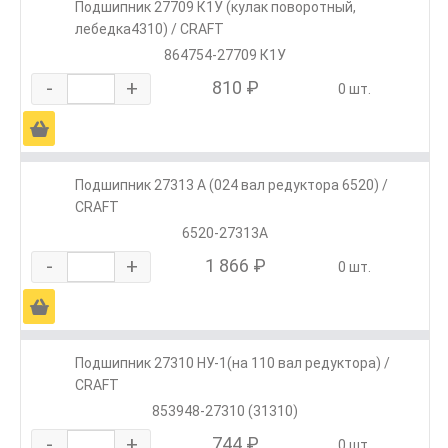
Подшипник 27709 К1У (кулак поворотный,
лебедка4310) / CRAFT
864754-27709 К1У
-
+
810 ₽
0 шт.
Ä
Подшипник 27313 А (024 вал редуктора 6520) /
CRAFT
6520-27313А
-
+
1 866 ₽
0 шт.
Ä
Подшипник 27310 НУ-1(на 110 вал редуктора) /
CRAFT
853948-27310 (31310)
-
+
744 ₽
0 шт.