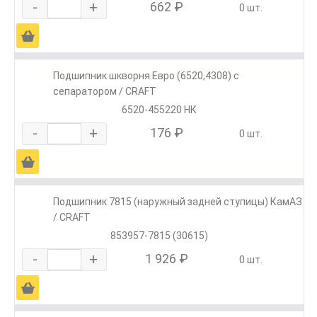
-
+
662 ₽
0 шт.
Ä
Подшипник шкворня Евро (6520,4308) с
сепаратором / CRAFT
6520-455220 НК
-
+
176 ₽
0 шт.
Ä
Подшипник 7815 (наружный задней ступицы) КамАЗ
/ CRAFT
853957-7815 (30615)
-
+
1 926 ₽
0 шт.
Ä