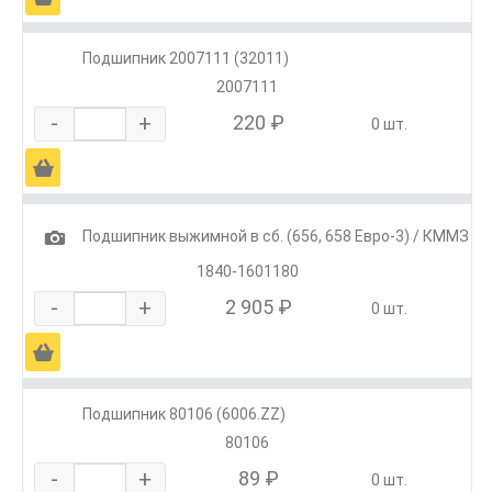
Подшипник 2007111 (32011)
2007111
-
+
220 ₽
0 шт.
Ä
1
Подшипник выжимной в сб. (656, 658 Евро-3) / КММЗ
1840-1601180
-
+
2 905 ₽
0 шт.
Ä
Подшипник 80106 (6006.ZZ)
80106
-
+
89 ₽
0 шт.