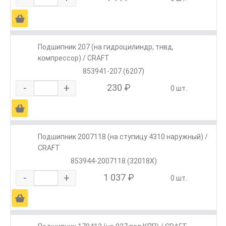
Ä
Подшипник 207 (на гидроцилиндр, тнвд,
компрессор) / CRAFT
853941-207 (6207)
-
+
230 ₽
0 шт.
Ä
Подшипник 2007118 (на ступицу 4310 наружный) /
CRAFT
853944-2007118 (32018X)
-
+
1 037 ₽
0 шт.
Ä