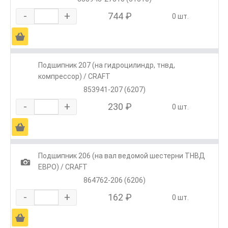
-
+
744 ₽
0 шт.
Ä
Подшипник 207 (на гидроцилиндр, тнвд,
компрессор) / CRAFT
853941-207 (6207)
-
+
230 ₽
0 шт.
Ä
Подшипник 206 (на вал ведомой шестерни ТНВД
1
ЕВРО) / CRAFT
864762-206 (6206)
-
+
162 ₽
0 шт.
Ä