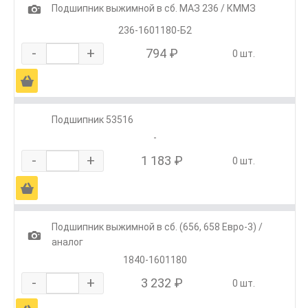
1
Подшипник выжимной в сб. МАЗ 236 / КММЗ
236-1601180-Б2
-
+
794 ₽
0 шт.
Ä
Подшипник 53516
-
-
+
1 183 ₽
0 шт.
Ä
Подшипник выжимной в сб. (656, 658 Евро-3) /
1
аналог
1840-1601180
-
+
3 232 ₽
0 шт.