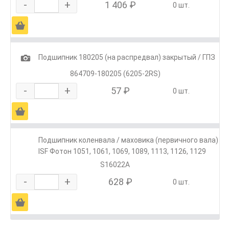
-
+
1 406 ₽
0 шт.
Ä
1
Подшипник 180205 (на распредвал) закрытый / ГПЗ
864709-180205 (6205-2RS)
-
+
57 ₽
0 шт.
Ä
Подшипник коленвала / маховика (первичного вала)
ISF Фотон 1051, 1061, 1069, 1089, 1113, 1126, 1129
S16022A
-
+
628 ₽
0 шт.
Ä