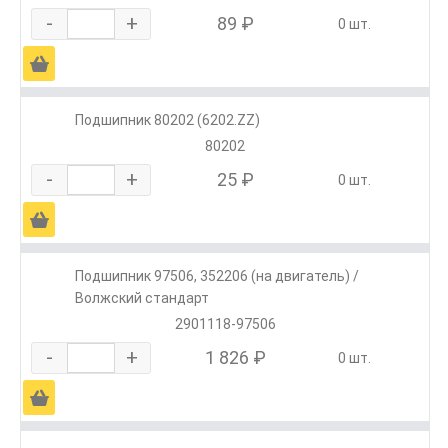
-
+
89 ₽
0 шт.
Ä
Подшипник 80202 (6202.ZZ)
80202
-
+
25 ₽
0 шт.
Ä
Подшипник 97506, 352206 (на двигатель) /
Волжский стандарт
2901118-97506
-
+
1 826 ₽
0 шт.
Ä