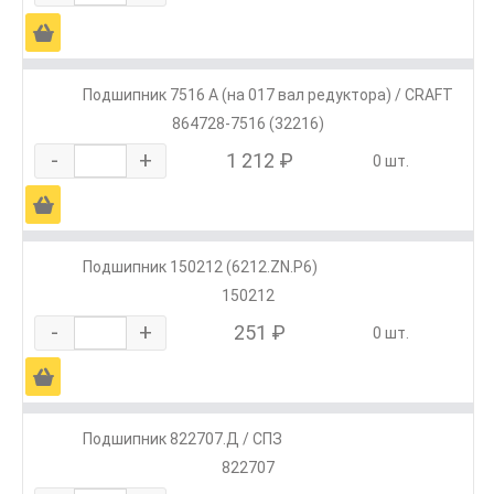
Ä
Подшипник 7516 А (на 017 вал редуктора) / CRAFT
864728-7516 (32216)
-
+
1 212 ₽
0 шт.
Ä
Подшипник 150212 (6212.ZN.P6)
150212
-
+
251 ₽
0 шт.
Ä
Подшипник 822707.Д / СПЗ
822707