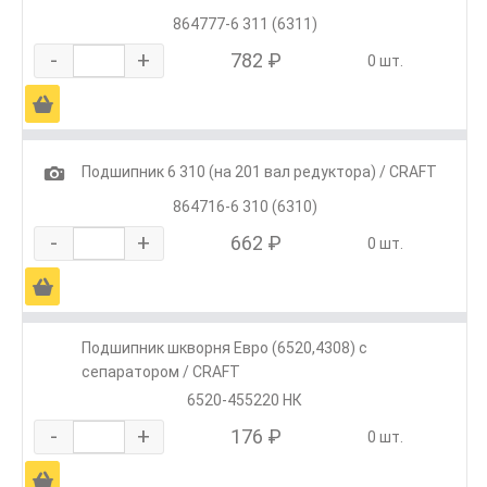
864777-6 311 (6311)
-
+
782 ₽
0 шт.
Ä
1
Подшипник 6 310 (на 201 вал редуктора) / CRAFT
864716-6 310 (6310)
-
+
662 ₽
0 шт.
Ä
Подшипник шкворня Евро (6520,4308) с
сепаратором / CRAFT
6520-455220 НК
-
+
176 ₽
0 шт.
Ä