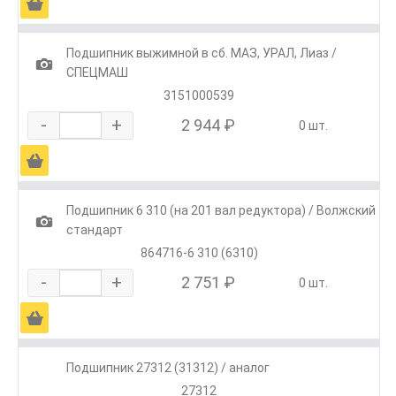
Ä
Подшипник выжимной в сб. МАЗ, УРАЛ, Лиаз /
1
СПЕЦМАШ
3151000539
-
+
2 944 ₽
0 шт.
Ä
Подшипник 6 310 (на 201 вал редуктора) / Волжский
1
стандарт
864716-6 310 (6310)
-
+
2 751 ₽
0 шт.
Ä
Подшипник 27312 (31312) / аналог
27312