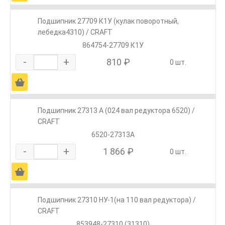
Подшипник 27709 К1У (кулак поворотный,
лебедка4310) / CRAFT
864754-27709 К1У
-
+
810 ₽
0 шт.
Ä
Подшипник 27313 А (024 вал редуктора 6520) /
CRAFT
6520-27313А
-
+
1 866 ₽
0 шт.
Ä
Подшипник 27310 НУ-1(на 110 вал редуктора) /
CRAFT
853948-27310 (31310)