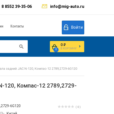
8 8552 39-35-06
info@mig-auto.ru
ии
Контакты
Войти
0 ₽
В КОРЗИНУ
0
а задний JAC N-120, Компас-12 2789,2729-6G120
-120, Компас-12 2789,2729-
,2729-6G120
( 0 )
ЛЬ:
Китай