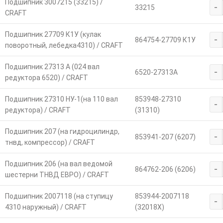
Подшипник 3007215 (33215) /
-
33215
CRAFT
Подшипник 27709 К1У (кулак
-
864754-27709 К1У
поворотный, лебедка4310) / CRAFT
Подшипник 27313 А (024 вал
-
6520-27313А
редуктора 6520) / CRAFT
Подшипник 27310 НУ-1(на 110 вал
853948-27310
-
редуктора) / CRAFT
(31310)
Подшипник 207 (на гидроцилиндр,
-
853941-207 (6207)
тнвд, компрессор) / CRAFT
Подшипник 206 (на вал ведомой
-
864762-206 (6206)
шестерни ТНВД ЕВРО) / CRAFT
Подшипник 2007118 (на ступицу
853944-2007118
-
4310 наружный) / CRAFT
(32018X)