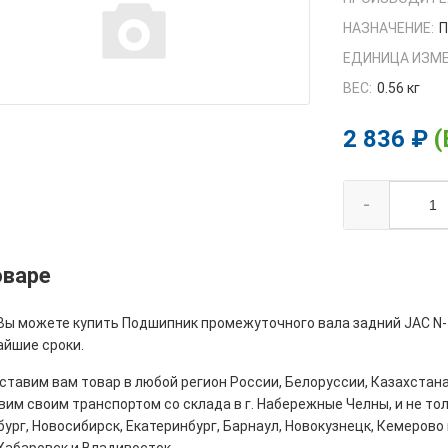
НАЗНАЧЕНИЕ:
П
ЕДИНИЦА ИЗМЕ
ВЕС:
0.56 кг
2 836 ₽
(
-
оваре
 Вы можете купить Подшипник промежуточного вала задний JAC N-1
айшие сроки.
тавим вам товар в любой регион России, Белоруссии, Казахстана
им своим транспортом со склада в г. Набережные Челны, и не толь
ург, Новосибирск, Екатеринбург, Барнаул, Новокузнецк, Кемерово 