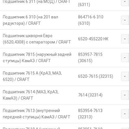
-
Подшипник 6 311 (на МОД) / CRAFT
(6311)
Подшипник 6 310 (на 201 вал
864716-6 310
-
редуктора) / CRAFT
(6310)
Подшипник шкворня Евро
-
6520-455220 НК
(6520,4308) с сепаратором / CRAFT
Подшипник 7815 (наружный задней
853957-7815
-
ступицы) КамАЗ / CRAFT
(30615)
Подшипник 7615 А (КрАЗ, МАЗ,
-
6520-7615 (32315)
6520) / CRAFT
Подшипник 7614 (МАЗ, КрАЗ,
-
7614 (32314)
КамАЗ) / CRAFT
Подшипник 7613 (внутренний
853954-7613
-
передней ступицы) КамАЗ / CRAFT
(32313)