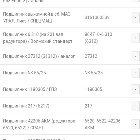
658 Евро-3) / аналог
Подшипник выжимной в сб. МАЗ,
-
3151000539
УРАЛ, Лиаз / СПЕЦМАШ
Подшипник 6 310 (на 201 вал
864716-6 310
-
редуктора) / Волжский стандарт
(6310)
-
Подшипник 27312 (31312) / аналог
27312
-
Подшипник NK 55/25
NK 55/25
-
Подшипник 1180305 / ГПЗ
1180305
-
Подшипник 217 (6217)
217
Подшипник 42206 АКМ (редуктора
6520, 6522-42206
-
6520, 6522) / CRAFT
АКМ