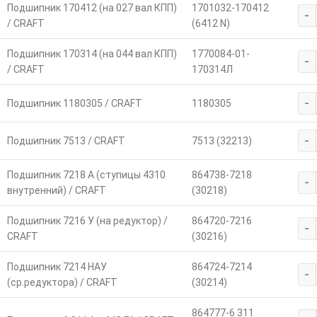
Подшипник 170412 (на 027 вал КПП)
1701032-170412
-
/ CRAFT
(6412 N)
Подшипник 170314 (на 044 вал КПП)
1770084-01-
-
/ CRAFT
170314Л
-
Подшипник 1180305 / CRAFT
1180305
-
Подшипник 7513 / CRAFT
7513 (32213)
Подшипник 7218 А (ступицы 4310
864738-7218
-
внутренний) / CRAFT
(30218)
Подшипник 7216 У (на редуктор) /
864720-7216
-
CRAFT
(30216)
Подшипник 7214 НАУ
864724-7214
-
(ср.редуктора) / CRAFT
(30214)
864777-6 311