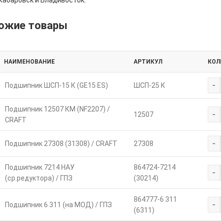
Хабаровск и Владивосток.
ожие товары
НАИМЕНОВАНИЕ
АРТИКУЛ
КОЛ
-
Подшипник ШСП-15 К (GE15 ES)
ШСП-25 К
Подшипник 12507 КМ (NF2207) /
-
12507
CRAFT
-
Подшипник 27308 (31308) / CRAFT
27308
Подшипник 7214 НАУ
864724-7214
-
(ср.редуктора) / ГПЗ
(30214)
864777-6 311
-
Подшипник 6 311 (на МОД) / ГПЗ
(6311)