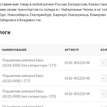
тавим вам товар в любой регион России, Белоруссии, Казахстана
им своим транспортом со склада в г. Набережные Челны, и не толь
ург, Новосибирск, Екатеринбург, Барнаул, Новокузнецк, Кемерово 
Хабаровск и Владивосток.
логи
НАИМЕНОВАНИЕ
АРТИКУЛ
КОЛ
Подшипник шкворня Евро
-
6520-455220 НК
(6520,4308) без сепаратора / ZTD
Подшипник шкворня Евро
-
6520-455220 НК
(6520,4308) / ZTD
Подшипник шкворня Евро
-
6520-455220 НК
(6520,4308) без сепаратора / СПЗ
Подшипник шкворня Евро