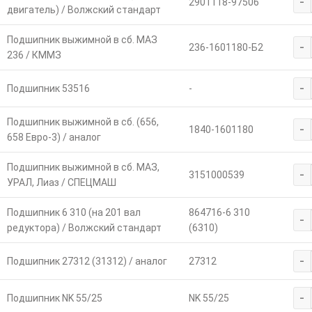
-
2901118-97506
двигатель) / Волжский стандарт
Подшипник выжимной в сб. МАЗ
-
236-1601180-Б2
236 / КММЗ
-
Подшипник 53516
-
Подшипник выжимной в сб. (656,
-
1840-1601180
658 Евро-3) / аналог
Подшипник выжимной в сб. МАЗ,
-
3151000539
УРАЛ, Лиаз / СПЕЦМАШ
Подшипник 6 310 (на 201 вал
864716-6 310
-
редуктора) / Волжский стандарт
(6310)
-
Подшипник 27312 (31312) / аналог
27312
-
Подшипник NK 55/25
NK 55/25