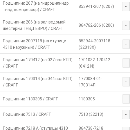
Подшипник 207 (на гидроцилиндр,
-
853941-207 (6207)
тнвд, компрессор) / CRAFT
Подшипник 206 (на вал ведомой
-
864762-206 (6206)
шестерни ТНВД ЕВРО) / CRAFT
Подшипник 2007118 (на ступицу
853944-2007118
-
4310 наружный) / CRAFT
(32018X)
Подшипник 170412 (на 027 вал КПП)
1701032-170412
-
/ CRAFT
(6412 N)
Подшипник 170314 (на 044 вал КПП)
1770084-01-
-
/ CRAFT
170314Л
-
Подшипник 1180305 / CRAFT
1180305
-
Подшипник 7513 / CRAFT
7513 (32213)
Подшипник 7218 А (ступицы 4310
864738-7218