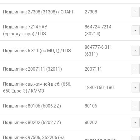
-
Подшипник 27308 (31308) / CRAFT
27308
Подшипник 7214 НАУ
864724-7214
-
(ср.редуктора) / ГПЗ
(30214)
864777-6 311
-
Подшипник 6 311 (на МОД) / ГПЗ
(6311)
-
Подшипник 2007111 (32011)
2007111
Подшипник выжимной в сб. (656,
-
1840-1601180
658 Евро-3) / КММЗ
-
Подшипник 80106 (6006.ZZ)
80106
-
Подшипник 80202 (6202.ZZ)
80202
Подшипник 97506, 352206 (на