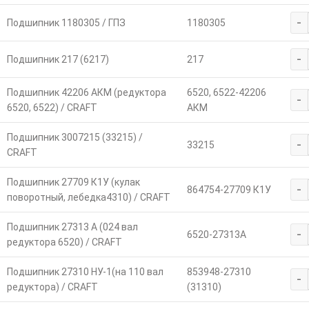
-
Подшипник 1180305 / ГПЗ
1180305
-
Подшипник 217 (6217)
217
Подшипник 42206 АКМ (редуктора
6520, 6522-42206
-
6520, 6522) / CRAFT
АКМ
Подшипник 3007215 (33215) /
-
33215
CRAFT
Подшипник 27709 К1У (кулак
-
864754-27709 К1У
поворотный, лебедка4310) / CRAFT
Подшипник 27313 А (024 вал
-
6520-27313А
редуктора 6520) / CRAFT
Подшипник 27310 НУ-1(на 110 вал
853948-27310
-
редуктора) / CRAFT
(31310)