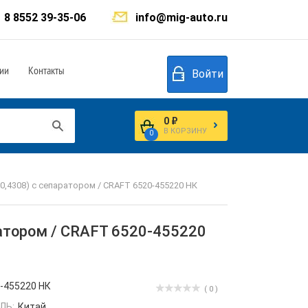
8 8552 39-35-06
info@mig-auto.ru
ии
Контакты
Войти
0 ₽
В КОРЗИНУ
0
,4308) с сепаратором / CRAFT 6520-455220 НК
атором / CRAFT 6520-455220
-455220 НК
( 0 )
ЛЬ:
Китай