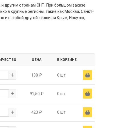
 и другим странам СНГ!. При большом заказе
ко в крупные регионы, такие как Москва, Санкт-
но и в любой другой, включая Крым, Иркутск,
ИЧЕСТВО
ЦЕНА
В КОРЗИНЕ
+
Ä
138 ₽
0 шт.
+
Ä
91,50 ₽
0 шт.
+
Ä
423 ₽
0 шт.