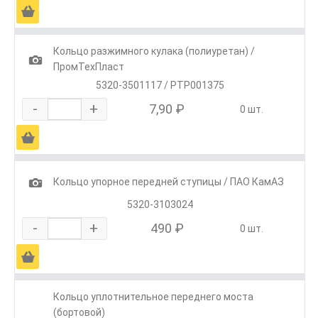
Ä
Кольцо разжимного кулака (полиуретан) /
1
ПромТехПласт
5320-3501117 / РТР001375
-
+
7,90 ₽
0 шт.
Ä
1
Кольцо упорное передней ступицы / ПАО КамАЗ
5320-3103024
-
+
490 ₽
0 шт.
Ä
Кольцо уплотнительное переднего моста
(бортовой)