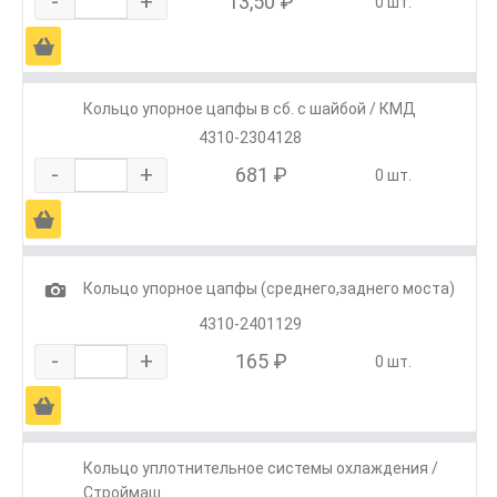
-
+
13,50 ₽
0 шт.
Ä
Кольцо упорное цапфы в сб. с шайбой / КМД
4310-2304128
-
+
681 ₽
0 шт.
Ä
1
Кольцо упорное цапфы (среднего,заднего моста)
4310-2401129
-
+
165 ₽
0 шт.
Ä
Кольцо уплотнительное системы охлаждения /
Строймаш