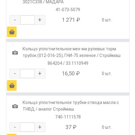
3021C338 / МАДАРА
41-073-5079
-
+
1 271 ₽
0 шт.
Ä
Кольцо уплотнительное мех-ма рулевых торм.
1
трубок (012-016-25), ГНИ-75 зеленое / Строймаш
864204 / 33.1110949
-
+
16,50 ₽
0 шт.
Ä
Кольцо уплотнительное трубки отвода масла с
1
ТНВД / аналог Строймаш
740-1111578
-
+
37 ₽
0 шт.