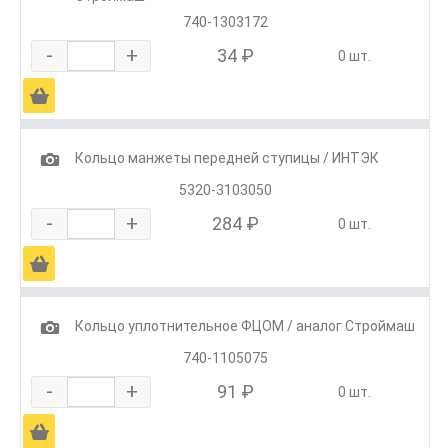
740-1303172
-
+
34 ₽
0 шт.
Ä
1
Кольцо манжеты передней ступицы / ИНТЭК
5320-3103050
-
+
284 ₽
0 шт.
Ä
1
Кольцо уплотнительное ФЦОМ / аналог Строймаш
740-1105075
-
+
91 ₽
0 шт.
Ä