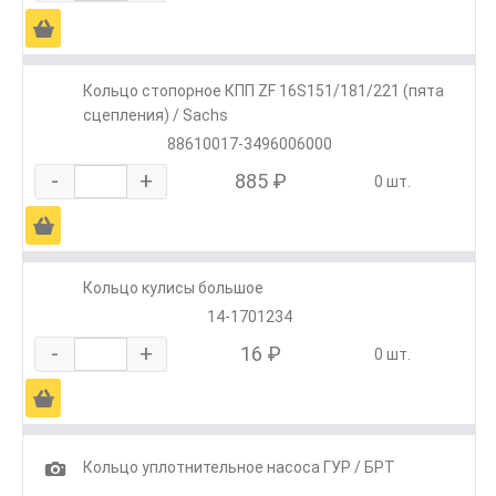
Ä
Кольцо стопорное КПП ZF 16S151/181/221 (пята
сцепления) / Sachs
88610017-3496006000
-
+
885 ₽
0 шт.
Ä
Кольцо кулисы большое
14-1701234
-
+
16 ₽
0 шт.
Ä
1
Кольцо уплотнительное насоса ГУР / БРТ