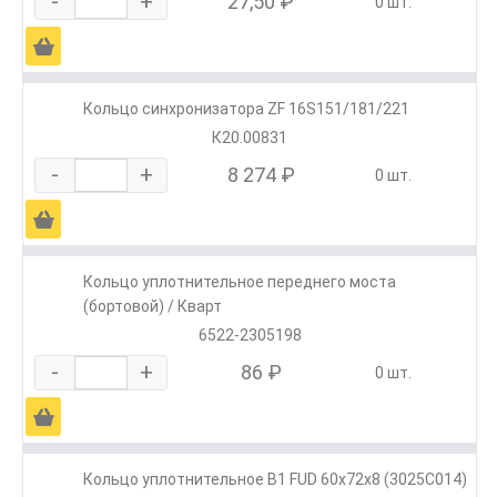
-
+
27,50 ₽
0 шт.
Ä
Кольцо синхронизатора ZF 16S151/181/221
К20.00831
-
+
8 274 ₽
0 шт.
Ä
Кольцо уплотнительное переднего моста
(бортовой) / Кварт
6522-2305198
-
+
86 ₽
0 шт.
Ä
Кольцо уплотнительное B1 FUD 60x72x8 (3025C014)