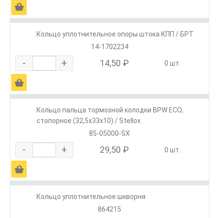
Ä
Кольцо уплотнительное опоры штока КПП / БРТ
14-1702234
-
+
14,50 ₽
0 шт.
Ä
Кольцо пальца тормозной колодки BPW ЕСО,
стопорное (32,5x33x10) / Stellox
85-05000-SX
-
+
29,50 ₽
0 шт.
Ä
Кольцо уплотнительное шкворня
864215