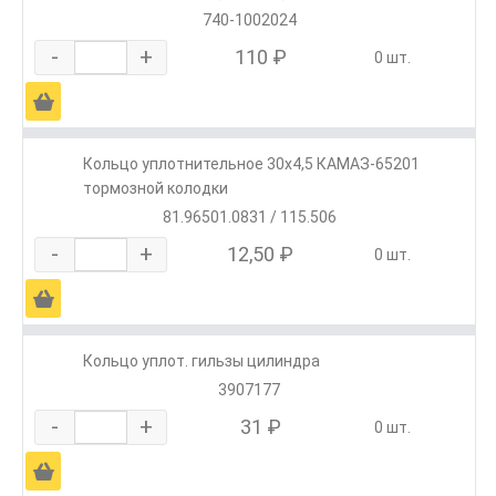
740-1002024
-
+
110 ₽
0 шт.
Ä
Кольцо уплотнительное 30х4,5 КАМАЗ-65201
тормозной колодки
81.96501.0831 / 115.506
-
+
12,50 ₽
0 шт.
Ä
Кольцо уплот. гильзы цилиндра
3907177
-
+
31 ₽
0 шт.
Ä