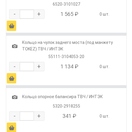
6520-3101027
-
+
1 565 ₽
0 шт.
Ä
Кольцо на чулок заднего моста (под манжету
1
TOKEZ) ТВЧ / ИНТЭК
55111-3104053-20
-
+
1 134 ₽
0 шт.
Ä
1
Кольцо опорное балансира ТВЧ / ИНТЭК
5320-2918255
-
+
341 ₽
0 шт.
Ä