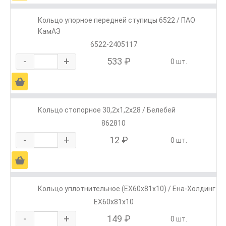
Кольцо упорное передней ступицы 6522 / ПАО
КамАЗ
6522-2405117
-
+
533 ₽
0 шт.
Ä
Кольцо стопорное 30,2х1,2х28 / Белебей
862810
-
+
12 ₽
0 шт.
Ä
Кольцо уплотнительное (ЕХ60х81х10) / Ена-Холдинг
ЕХ60х81х10
-
+
149 ₽
0 шт.