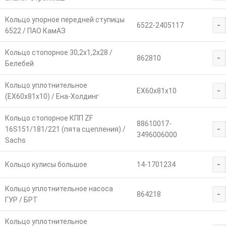
Кольцо упорное передней ступицы
-
6522-2405117
6522 / ПАО КамАЗ
Кольцо стопорное 30,2х1,2х28 /
-
862810
Белебей
Кольцо уплотнительное
-
ЕХ60х81х10
(ЕХ60х81х10) / Ена-Холдинг
Кольцо стопорное КПП ZF
88610017-
-
16S151/181/221 (пята сцепления) /
3496006000
Sachs
-
Кольцо кулисы большое
14-1701234
Кольцо уплотнительное насоса
-
864218
ГУР / БРТ
Кольцо уплотнительное