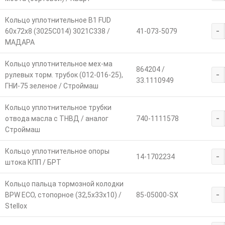
Кольцо уплотнительное B1 FUD
-
60x72x8 (3025C014) 3021C338 /
41-073-5079
МАДАРА
Кольцо уплотнительное мех-ма
864204 /
-
рулевых торм. трубок (012-016-25),
33.1110949
ГНИ-75 зеленое / Строймаш
Кольцо уплотнительное трубки
-
отвода масла с ТНВД / аналог
740-1111578
Строймаш
Кольцо уплотнительное опоры
-
14-1702234
штока КПП / БРТ
Кольцо пальца тормозной колодки
-
BPW ЕСО, стопорное (32,5x33x10) /
85-05000-SX
Stellox