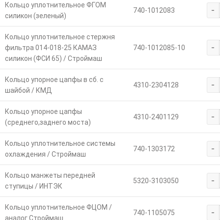
Кольцо уплотнительное ФГОМ
-
740-1012083
силикон (зеленый)
Кольцо уплотнительное стержня
-
фильтра 014-018-25 КАМАЗ
740-1012085-10
силикон (ФСИ 65) / Строймаш
Кольцо упорное цапфы в сб. с
-
4310-2304128
шайбой / КМД
Кольцо упорное цапфы
-
4310-2401129
(среднего,заднего моста)
Кольцо уплотнительное системы
-
740-1303172
охлаждения / Строймаш
Кольцо манжеты передней
-
5320-3103050
ступицы / ИНТЭК
Кольцо уплотнительное ФЦОМ /
-
740-1105075
аналог Строймаш