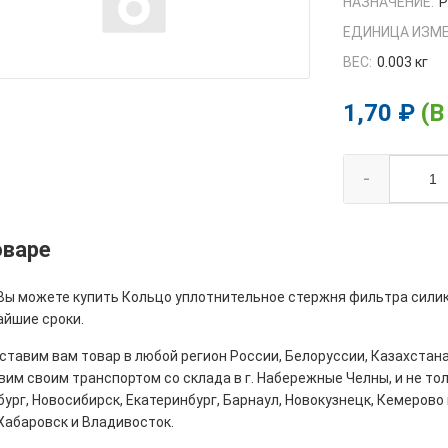
НАЗНАЧЕНИЕ:
ЕДИНИЦА ИЗМЕ
ВЕС:
0.003 кг
1,70 ₽
(В
-
оваре
 Вы можете купить Кольцо уплотнительное стержня фильтра силико
айшие сроки.
тавим вам товар в любой регион России, Белоруссии, Казахстана
им своим транспортом со склада в г. Набережные Челны, и не толь
ург, Новосибирск, Екатеринбург, Барнаул, Новокузнецк, Кемерово 
Хабаровск и Владивосток.