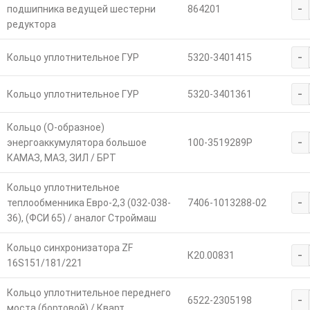
-
подшипника ведущей шестерни
864201
редуктора
-
Кольцо уплотнительное ГУР
5320-3401415
-
Кольцо уплотнительное ГУР
5320-3401361
Кольцо (О-образное)
-
энергоаккумулятора большое
100-3519289Р
КАМАЗ, МАЗ, ЗИЛ / БРТ
Кольцо уплотнительное
-
теплообменника Евро-2,3 (032-038-
7406-1013288-02
36), (ФСИ 65) / аналог Строймаш
Кольцо синхронизатора ZF
-
К20.00831
16S151/181/221
Кольцо уплотнительное переднего
-
6522-2305198
моста (бортовой) / Кварт