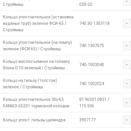
-
Строймаш
028-25
Кольцо уплотнительное (установка
-
водяных труб) зеленое ФСИ-65 /
740.30-1303118
Строймаш
Кольцо уплотнительное (на помпу)
-
740-1307075
зеленое (ФСИ 65) / Строймаш
Кольцо маслосъемное на головку
-
740-1003040
блока D 10 зеленый / Строймаш
Кольцо на гильзу (толстое)
-
740-1002024
зеленое / Строймаш
Кольцо уплотнительное 30х4,5
81.96501.0831 /
-
КАМАЗ-65201 тормозной колодки
115.506
-
Кольцо уплот. гильзы цилиндра
3907177