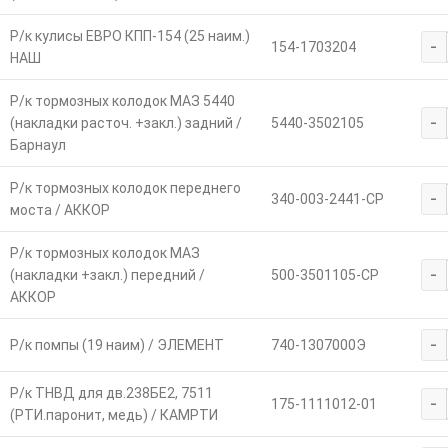
Р/к кулисы ЕВРО КПП-154 (25 наим.)
-
154-1703204
НАШ
Р/к тормозных колодок МАЗ 5440
-
(накладки расточ. +закл.) задний /
5440-3502105
Барнаул
Р/к тормозных колодок переднего
-
340-003-2441-СР
моста / АККОР
Р/к тормозных колодок МАЗ
-
(накладки +закл.) передний /
500-3501105-СР
АККОР
-
Р/к помпы (19 наим) / ЭЛЕМЕНТ
740-1307000Э
Р/к ТНВД для дв.238БЕ2, 7511
-
175-1111012-01
(РТИ.паронит, медь) / КАМРТИ