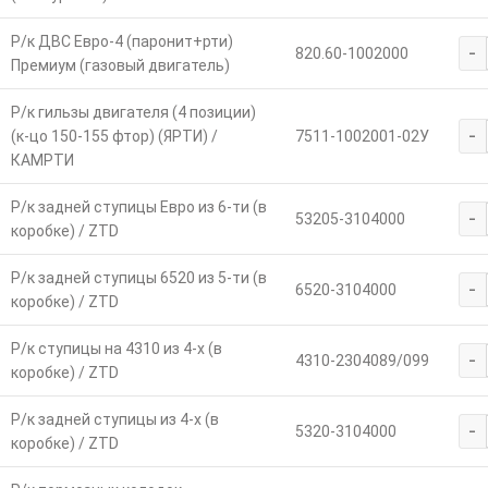
Р/к ДВС Евро-4 (паронит+рти)
-
820.60-1002000
Премиум (газовый двигатель)
Р/к гильзы двигателя (4 позиции)
-
(к-цо 150-155 фтор) (ЯРТИ) /
7511-1002001-02У
КАМРТИ
Р/к задней ступицы Евро из 6-ти (в
-
53205-3104000
коробке) / ZTD
Р/к задней ступицы 6520 из 5-ти (в
-
6520-3104000
коробке) / ZTD
Р/к ступицы на 4310 из 4-х (в
-
4310-2304089/099
коробке) / ZTD
Р/к задней ступицы из 4-х (в
-
5320-3104000
коробке) / ZTD