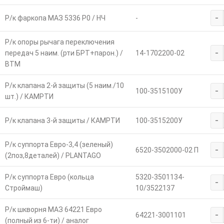
-
Р/к фаркопа МАЗ 5336 Р0 / НЧ
-
Р/к опоры рычага переключения
-
передач 5 наим. (рти БРТ+парон.) /
14-1702200-02
ВТМ
Р/к клапана 2-й защиты (5 наим./10
-
100-3515100У
шт.) / КАМРТИ
-
Р/к клапана 3-й защиты / КАМРТИ
100-3515200У
Р/к суппорта Евро-3,4 (зеленый)
-
6520-3502000-02 П
(2поз,8деталей) / PLANTAGO
Р/к суппорта Евро (кольца
5320-3501134-
-
Строймаш)
10/3522137
Р/к шкворня МАЗ 64221 Евро
-
64221-3001101
(полный из 6-ти) / аналог