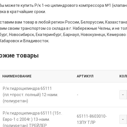
 Вы можете купить Р/к 1-но цилиндрового компрессора №1 (клапан
вка в кратчайшие сроки.
тавим вам товар в любой регион России, Белоруссии, Казахстана
им своим транспортом со склада в г. Набережные Челны, и не толь
ург, Новосибирск, Екатеринбург, Барнаул, Новокузнецк, Кемерово 
Хабаровск и Владивосток.
ожие товары
НАИМЕНОВАНИЕ
АРТИКУЛ
КОЛ
Р/к гидроцилиндра 65111
-
(пл.+прост. полный) 12-наим.
-
(полиуретан)
Р/к гидроцилиндра 65111 (15т.
65111-8603010-
-
Евро-1 с 2004г.) 13-наим.
13ПУ ТЛР
(полиуретан) ТРЕЙЛЕР