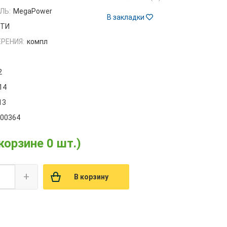
ЛЬ:
MegaPower
В закладки
РТИ
РЕНИЯ:
компл
2
14
13
000364
 корзине 0 шт.)
+
В корзину