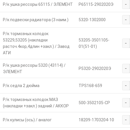
-
Р/к ушка рессоры 65115 / ЭЛЕМЕНТ
Р65115-2902020Э
-
Р/к подвески радиатора (3 наим.)
5320-1302000
Р/к тормозных колодок
53229,53205 (накладки
53205-3501105-
-
расточ.4кор,4длин +закл.) / Завод
01(51-01)
АТИ
Р/к ушка рессоры 5320 (43114) /
-
Р5320-2902020Э
ЭЛЕМЕНТ
-
Р/к седла 2 дюйма
TPS168-659
Р/к тормозных колодок МАЗ
-
500-3502105-СР
(накладки +закл.) задний / АККОР
-
Р/к кулисы (ось) / аналог
18209-1703204-10