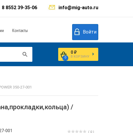
8 8552 39-35-06
info@mig-auto.ru
ии
Контакты
Войти
0 ₽
В КОРЗИНУ
0
POWER 350-27-001
на,прокладки,кольца) /
27-001
( 0 )