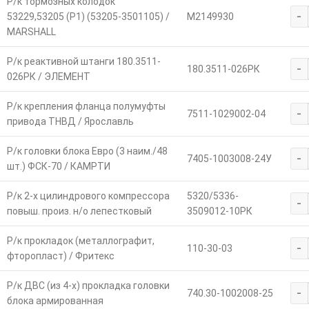
Р/к тормозных колодок
-
53229,53205 (Р1) (53205-3501105) /
M2149930
MARSHALL
Р/к реактивной штанги 180.3511-
-
180.3511-026РК
026РК / ЭЛЕМЕНТ
Р/к крепления фланца полумуфты
-
7511-1029002-04
привода ТНВД / Ярославль
Р/к головки блока Евро (3 наим./48
-
7405-1003008-24У
шт.) ФСК-70 / КАМРТИ
Р/к 2-х цилиндрового компрессора
5320/5336-
-
повыш. произ. н/о лепестковый
3509012-10РК
Р/к прокладок (металлографит,
-
110-30-03
фторопласт) / Фритекс
Р/к ДВС (из 4-х) прокладка головки
-
740.30-1002008-25
блока армированная