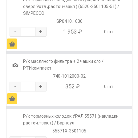
сверл.9отв.,расточ+закл.) (6520-3501105-51) /
SIMPECCO
SP0410.1030
-
+
1 953 ₽
0 шт.
Ä
Р/к масляного фильтра + 2 чашки с/о /
1
РТИкомплект
740-1012000-02
-
+
352 ₽
0 шт.
Ä
Р/к тормозных колодок УРАЛ 55571 (накладки
расточ.+закл.) / Барнаул
55571Х-3501105