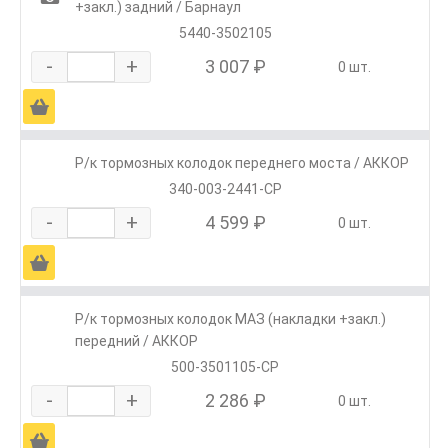
+закл.) задний / Барнаул
5440-3502105
-
+
3 007 ₽
0 шт.
Ä
Р/к тормозных колодок переднего моста / АККОР
340-003-2441-СР
-
+
4 599 ₽
0 шт.
Ä
Р/к тормозных колодок МАЗ (накладки +закл.)
передний / АККОР
500-3501105-СР
-
+
2 286 ₽
0 шт.
Ä