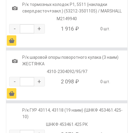
Р/к тормозных колодок Р1, 5511 (накладки
1
сверл,расточ+закл.) (53212-3501105) / MARSHALL
M2149940
-
+
1 916 ₽
0 шт.
Ä
Р/к шаровой опоры поворотного кулака (3 наим)
1
ЖЕСТЯНКА
4310-2304092/95/97
-
+
2 098 ₽
0 шт.
Ä
Р/к ГУР 43114, 43118 (19 наим) (ШНКФ 453461.425-
10)
ШНКФ 453461.425 РК