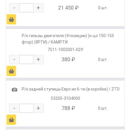
-
+
21 450 ₽
0 шт.
Ä
Р/к гильзы двигателя (4 позиции) (к-цо 150-155
фтор) (ЯРТИ) / КАМРТИ
7511-1002001-02У
-
+
380 ₽
0 шт.
Ä
1
Р/к задней ступицы Евро из 6-ти (в коробке) / ZTD
53205-3104000
-
+
788 ₽
0 шт.
Ä