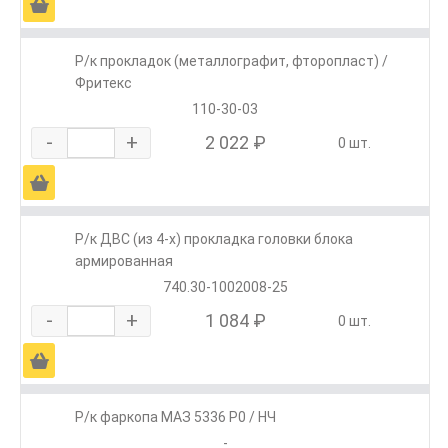
Ä
Р/к прокладок (металлографит, фторопласт) /
Фритекс
110-30-03
-
+
2 022 ₽
0 шт.
Ä
Р/к ДВС (из 4-х) прокладка головки блока
армированная
740.30-1002008-25
-
+
1 084 ₽
0 шт.
Ä
Р/к фаркопа МАЗ 5336 Р0 / НЧ
-