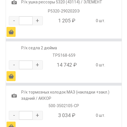
1
Р/к ушка рессоры 5320 (43114) / ЭЛЕМЕНТ
Р5320-2902020Э
-
+
1 205 ₽
0 шт.
Ä
Р/к седла 2 дюйма
TPS168-659
-
+
14 742 ₽
0 шт.
Ä
Р/к тормозных колодок МАЗ (накладки +закл.)
1
задний / АККОР
500-3502105-СР
-
+
3 034 ₽
0 шт.
Ä