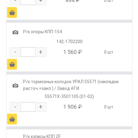
-
+
494 ₽
0 шт.
Ä
1
Р/к опоры КПП-154
142-1702200
-
+
1 560 ₽
0 шт.
Ä
Р/к тормозных колодок УРАЛ 55571 (накладки
1
расточ.+закл.) / Завод АТИ
55571Х-3501105 (01-02)
-
+
1 906 ₽
0 шт.
Ä
Р/к кулисы КПП ZF