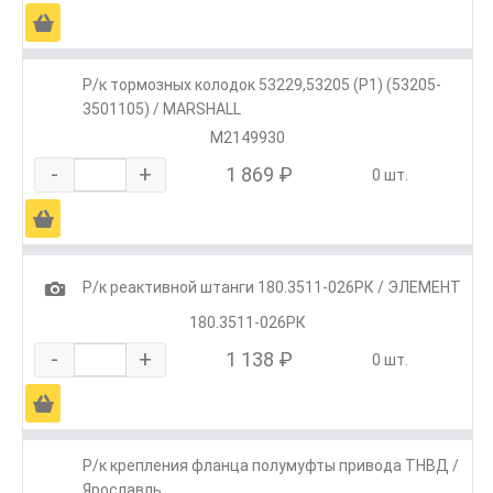
Ä
Р/к тормозных колодок 53229,53205 (Р1) (53205-
3501105) / MARSHALL
M2149930
-
+
1 869 ₽
0 шт.
Ä
1
Р/к реактивной штанги 180.3511-026РК / ЭЛЕМЕНТ
180.3511-026РК
-
+
1 138 ₽
0 шт.
Ä
Р/к крепления фланца полумуфты привода ТНВД /
Ярославль