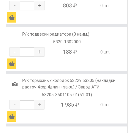
-
+
803 ₽
0 шт.
Ä
Р/к подвески радиатора (3 наим.)
5320-1302000
-
+
188 ₽
0 шт.
Ä
Р/к тормозных колодок 53229,53205 (накладки
1
расточ.4кор,4длин +закл.) / Завод АТИ
53205-3501105-01(51-01)
-
+
1 985 ₽
0 шт.
Ä