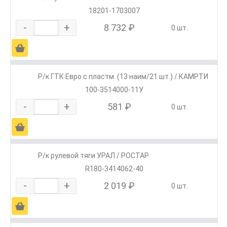
18201-1703007
-
+
8 732 ₽
0 шт.
Ä
Р/к ГТК Евро с пластм. (13 наим/21 шт.) / КАМРТИ
100-3514000-11У
-
+
581 ₽
0 шт.
Ä
Р/к рулевой тяги УРАЛ / РОСТАР
R180-3414062-40
-
+
2 019 ₽
0 шт.
Ä