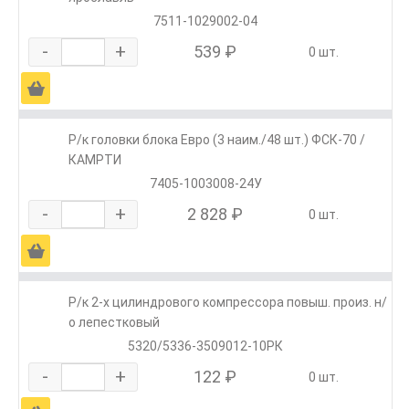
7511-1029002-04
-
+
539 ₽
0 шт.
Ä
Р/к головки блока Евро (3 наим./48 шт.) ФСК-70 /
КАМРТИ
7405-1003008-24У
-
+
2 828 ₽
0 шт.
Ä
Р/к 2-х цилиндрового компрессора повыш. произ. н/
о лепестковый
5320/5336-3509012-10РК
-
+
122 ₽
0 шт.