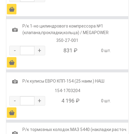
Ä
Р/к 1-но цилиндрового компрессора №1
1
(клапана,прокладки,кольца) / MEGAPOWER
350-27-001
-
+
831 ₽
0 шт.
Ä
1
Р/к кулисы ЕВРО КПП-154 (25 наим.) НАШ
154-1703204
-
+
4 196 ₽
0 шт.
Ä
Р/к тормозных колодок МАЗ 5440 (накладки расточ.
1