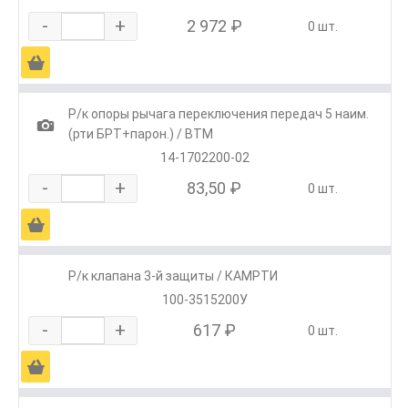
-
+
2 972 ₽
0 шт.
Ä
Р/к опоры рычага переключения передач 5 наим.
1
(рти БРТ+парон.) / ВТМ
14-1702200-02
-
+
83,50 ₽
0 шт.
Ä
Р/к клапана 3-й защиты / КАМРТИ
100-3515200У
-
+
617 ₽
0 шт.
Ä