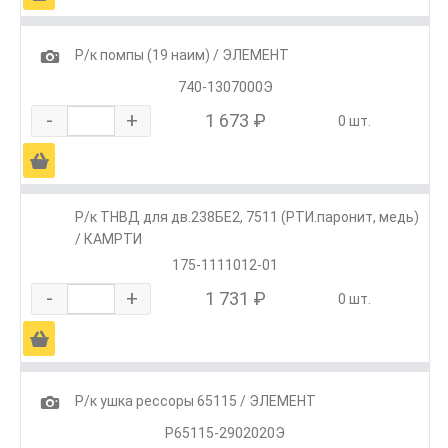
1
Р/к помпы (19 наим) / ЭЛЕМЕНТ
740-1307000Э
-
+
1 673 ₽
0 шт.
Ä
Р/к ТНВД для дв.238БЕ2, 7511 (РТИ.паронит, медь)
/ КАМРТИ
175-1111012-01
-
+
1 731 ₽
0 шт.
Ä
1
Р/к ушка рессоры 65115 / ЭЛЕМЕНТ
Р65115-2902020Э