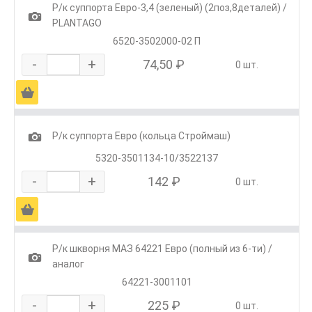
Р/к суппорта Евро-3,4 (зеленый) (2поз,8деталей) /
1
PLANTAGO
6520-3502000-02 П
-
+
74,50 ₽
0 шт.
Ä
1
Р/к суппорта Евро (кольца Строймаш)
5320-3501134-10/3522137
-
+
142 ₽
0 шт.
Ä
Р/к шкворня МАЗ 64221 Евро (полный из 6-ти) /
1
аналог
64221-3001101
-
+
225 ₽
0 шт.