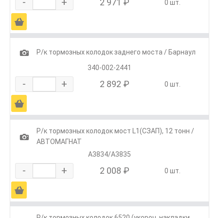
-
+
2 971 ₽
0 шт.
Ä
1
Р/к тормозных колодок заднего моста / Барнаул
340-002-2441
-
+
2 892 ₽
0 шт.
Ä
Р/к тормозных колодок мост L1(СЗАП), 12 тонн /
1
АВТОМАГНАТ
А3834/А3835
-
+
2 008 ₽
0 шт.
Ä
Р/к тормозных колодок 6520 (укороч. накладки