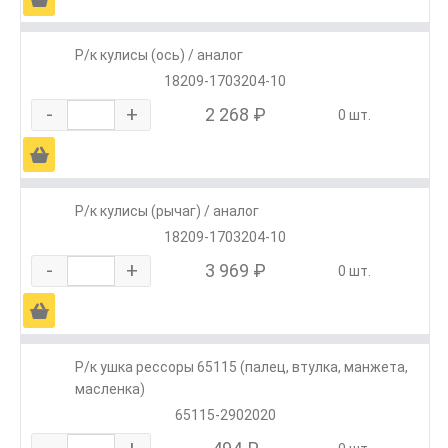
Р/к кулисы (ось) / аналог
18209-1703204-10
-
+
2 268 ₽
0 шт.
Ä
Р/к кулисы (рычаг) / аналог
18209-1703204-10
-
+
3 969 ₽
0 шт.
Ä
Р/к ушка рессоры 65115 (палец, втулка, манжета,
масленка)
65115-2902020