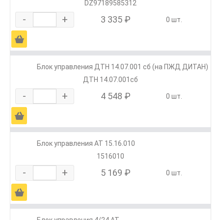
DZ97189585312
-
+
3 335 ₽
0 шт.
Ä
Блок управления ДТН 14.07.001 сб (на ПЖД ДИТАН)
ДТН 14.07.001сб
-
+
4 548 ₽
0 шт.
Ä
Блок управления АТ 15.16.010
1516010
-
+
5 169 ₽
0 шт.
Ä