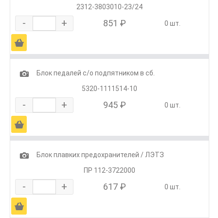
2312-3803010-23/24
-
+
851 ₽
0 шт.
Ä
1
Блок педалей с/о подпятником в сб.
5320-1111514-10
-
+
945 ₽
0 шт.
Ä
1
Блок плавких предохранителей / ЛЭТЗ
ПР 112-3722000
-
+
617 ₽
0 шт.
Ä