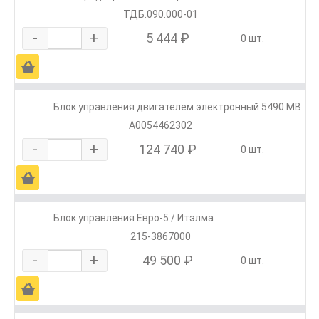
ТДБ.090.000-01
-
+
5 444 ₽
0 шт.
Ä
Блок управления двигателем электронный 5490 MB
А0054462302
-
+
124 740 ₽
0 шт.
Ä
Блок управления Евро-5 / Итэлма
215-3867000
-
+
49 500 ₽
0 шт.
Ä