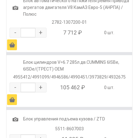
Блок автоматического натяжителя ремня привода
1
агрегатов двигателя V8 КамАЗ Евро-5 (АНРПА) /
Полюс
2782-1307200-01
-
+
7 712 ₽
0 шт.
Ä
Блок цилиндров V=6.7 285л.дв.CUMMINS 6ISBe,
6ISDe/(ТРЕСТ) OEM
4955412/4991099/4946586/4990451/3973829/4932675
-
+
105 462 ₽
0 шт.
Ä
1
Блок управления подъема кузова / ZTD
5511-8607003