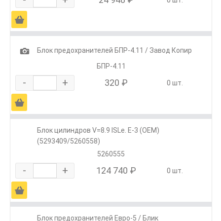
0 шт.
Ä
1
Блок предохранителей БПР-4.11 / Завод Копир
БПР-4.11
-
+
320 ₽
0 шт.
Ä
Блок цилиндров V=8.9 ISLe. E-3 (ОЕМ)
(5293409/5260558)
5260555
-
+
124 740 ₽
0 шт.
Ä
Блок предохранителей Евро-5 / Блик