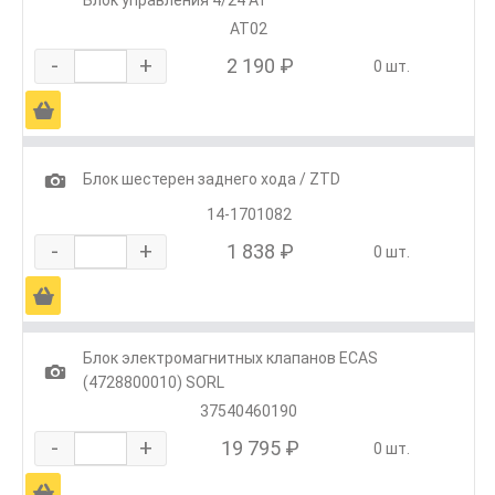
Блок управления 4/24 АТ
АТ02
-
+
2 190 ₽
0 шт.
Ä
1
Блок шестерен заднего хода / ZTD
14-1701082
-
+
1 838 ₽
0 шт.
Ä
Блок электромагнитных клапанов ECAS
1
(4728800010) SORL
37540460190
-
+
19 795 ₽
0 шт.
Ä