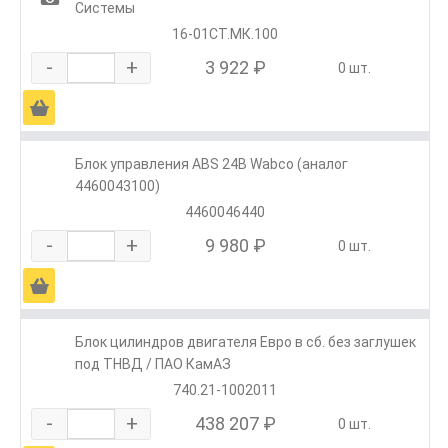
Системы
16-01СТ.МК.100
-
+
3 922 ₽
0 шт.
Ä
Блок управления ABS 24В Wabco (аналог
4460043100)
4460046440
-
+
9 980 ₽
0 шт.
Ä
Блок цилиндров двигателя Евро в сб. без заглушек
под ТНВД / ПАО КамАЗ
740.21-1002011
-
+
438 207 ₽
0 шт.