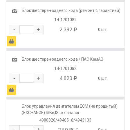
1
Блок шестерен заднего хода (ремонт с гарантией)
14-1701082
-
+
2 382 ₽
0 шт.
Ä
1
Блок шестерен заднего хода / ПАО КамАЗ
14-1701082
-
+
4 820 ₽
0 шт.
Ä
Блок управления двигателем ECM (не прошитый)
(EXCHANGE) ISBe,ISLe / аналог
4988820/4940518/4943133
-
+
24 948 ₽