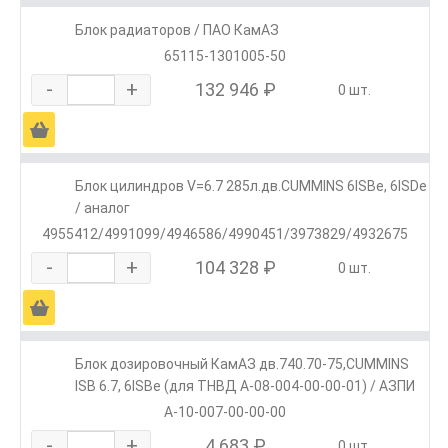
Блок радиаторов / ПАО КамАЗ
65115-1301005-50
-
+
132 946 ₽
0 шт.
Ä
Блок цилиндров V=6.7 285л.дв.CUMMINS 6ISBe, 6ISDe
/ аналог
4955412/4991099/4946586/4990451/3973829/4932675
-
+
104 328 ₽
0 шт.
Ä
Блок дозировочный КамАЗ дв.740.70-75,CUMMINS
ISB 6.7, 6ISBe (для ТНВД А-08-004-00-00-01) / АЗПИ
А-10-007-00-00-00
-
+
4 683 ₽
0 шт.