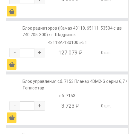
Ä
Блок радиаторов (Камаз 43118, 65111, 53504 с дв.
740.705-300) / г. Шадринск
43118А-1301005-51
-
+
127 079 ₽
0 шт.
Ä
Блок управления сб. 7153 Планар 4DM2-S серии 6,7 /
Теплостар
сб. 7153
-
+
3 723 ₽
0 шт.
Ä