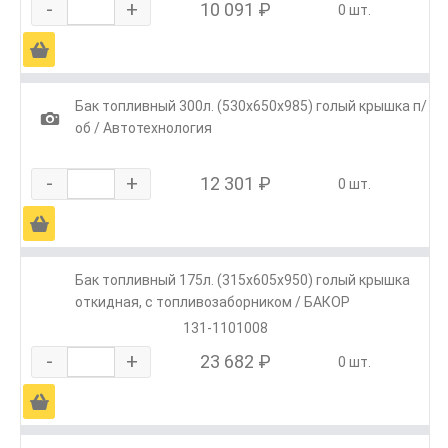
-
+
10 091 ₽
0 шт.
Ä
Бак топливный 300л. (530х650х985) голый крышка п/
1
об / Автотехнология
-
+
12 301 ₽
0 шт.
Ä
Бак топливный 175л. (315х605х950) голый крышка
откидная, с топливозаборником / БАКОР
131-1101008
-
+
23 682 ₽
0 шт.
Ä