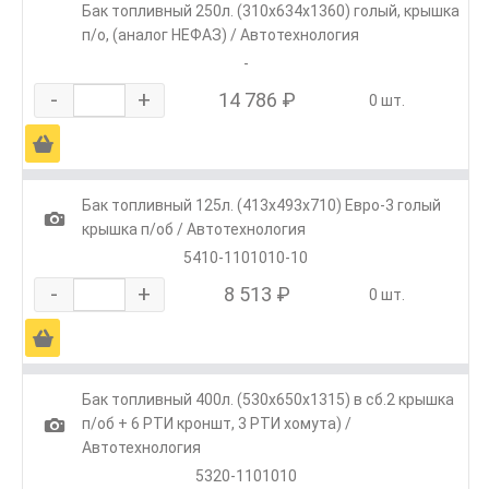
Бак топливный 250л. (310х634х1360) голый, крышка
п/о, (аналог НЕФАЗ) / Автотехнология
-
-
+
14 786 ₽
0 шт.
Ä
Бак топливный 125л. (413х493х710) Евро-3 голый
1
крышка п/об / Автотехнология
5410-1101010-10
-
+
8 513 ₽
0 шт.
Ä
Бак топливный 400л. (530х650х1315) в сб.2 крышка
1
п/об + 6 РТИ кроншт, 3 РТИ хомута) /
Автотехнология
5320-1101010