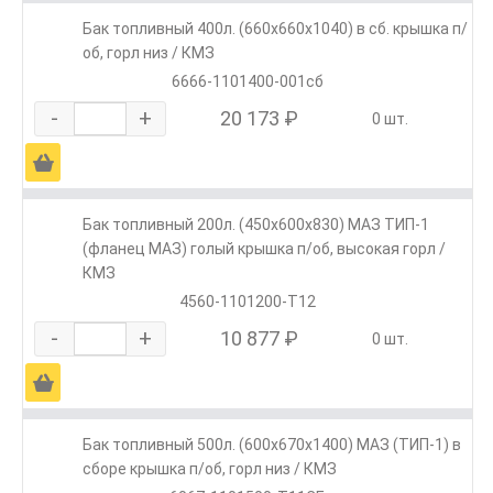
Бак топливный 400л. (660х660х1040) в сб. крышка п/
об, горл низ / КМЗ
6666-1101400-001сб
-
+
20 173 ₽
0 шт.
Ä
Бак топливный 200л. (450х600х830) МАЗ ТИП-1
(фланец МАЗ) голый крышка п/об, высокая горл /
КМЗ
4560-1101200-Т12
-
+
10 877 ₽
0 шт.
Ä
Бак топливный 500л. (600х670х1400) МАЗ (ТИП-1) в
сборе крышка п/об, горл низ / КМЗ