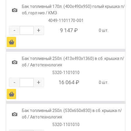
Бак топливный 170л. (400х490х950) голый крышка п/
1
об, горл низ / КМЗ
4049-1101170-001
-
+
9 147 ₽
0 шт.
Ä
Бак топливный 250л. (413х493х1360) в сб. крышка п/
1
об / Автотехнология
5320-1101010
-
+
16 064 ₽
0 шт.
Ä
Бак топливный 250л. (530х650х830) в сб. крышка п/
1
об / Автотехнология
5320-1101010