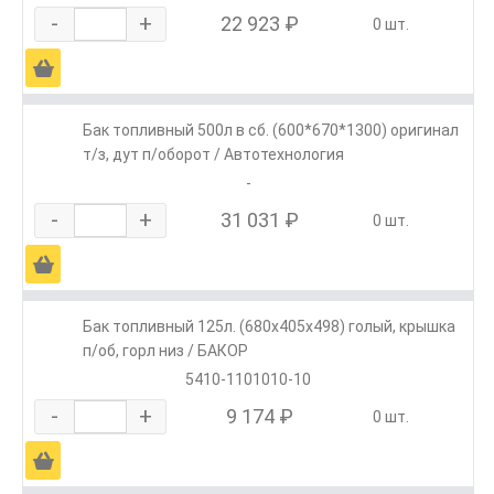
-
+
22 923 ₽
0 шт.
Ä
Бак топливный 500л в сб. (600*670*1300) оригинал
т/з, дут п/оборот / Автотехнология
-
-
+
31 031 ₽
0 шт.
Ä
Бак топливный 125л. (680х405х498) голый, крышка
п/об, горл низ / БАКОР
5410-1101010-10
-
+
9 174 ₽
0 шт.
Ä