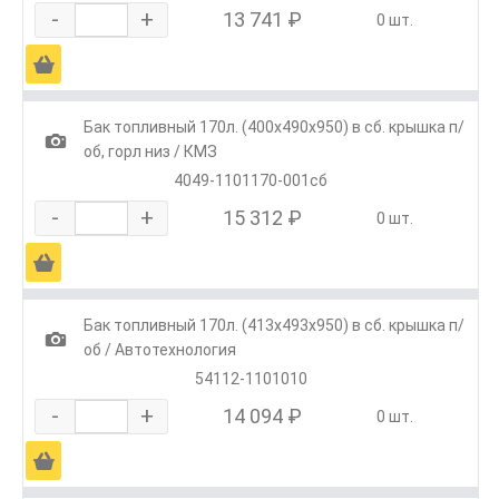
-
+
13 741 ₽
0 шт.
Ä
Бак топливный 170л. (400х490х950) в сб. крышка п/
1
об, горл низ / КМЗ
4049-1101170-001сб
-
+
15 312 ₽
0 шт.
Ä
Бак топливный 170л. (413х493х950) в сб. крышка п/
1
об / Автотехнология
54112-1101010
-
+
14 094 ₽
0 шт.
Ä