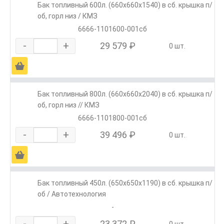
Бак топливный 600л. (660х660х1540) в сб. крышка п/
об, горл низ / КМЗ
6666-1101600-001сб
-
+
29 579 ₽
0 шт.
Ä
Бак топливный 800л. (660х660х2040) в сб. крышка п/
об, горл низ // КМЗ
6666-1101800-001сб
-
+
39 496 ₽
0 шт.
Ä
Бак топливный 450л. (650х650х1190) в сб. крышка п/
об / Автотехнология
-
-
+
23 372 ₽