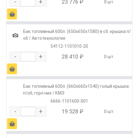
-
+
23 776 ₽
0 шт.
Ä
Бак топливный 600л. (650х650х1580) в сб. крышка п/
1
об / Автотехнология
54112-1101010-20
-
+
28 410 ₽
0 шт.
Ä
Бак топливный 600л. (660х660х1540) голый крышка
п/об, горл низ / КМЗ
6666-1101600-001
-
+
19 528 ₽
0 шт.
Ä