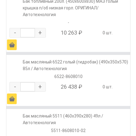
Бак топливный 200л. (450х600х830) МАЗ голый
крышка п/об низкая горл. ОРИГИНАЛ/
Автотехнология
-
-
+
10 263 ₽
0 шт.
Ä
Бак масляный 6522 голый (гидробак) (490х350х570)
85л / Автотехнология
6522-8608010
-
+
26 438 ₽
0 шт.
Ä
Бак масляный 5511 (460х390х280) 49л /
Автотехнология
5511-8608010-02