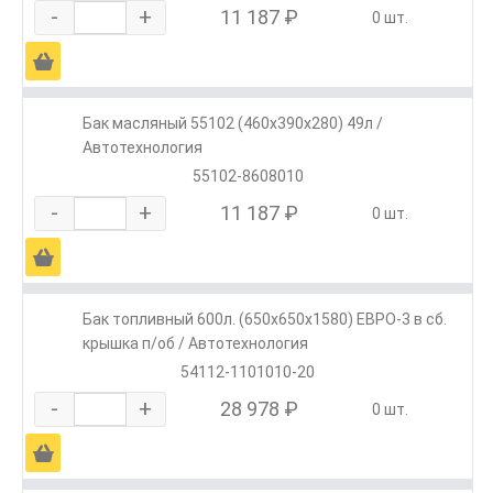
-
+
11 187 ₽
0 шт.
Ä
Бак масляный 55102 (460х390х280) 49л /
Автотехнология
55102-8608010
-
+
11 187 ₽
0 шт.
Ä
Бак топливный 600л. (650х650х1580) ЕВРО-3 в сб.
крышка п/об / Автотехнология
54112-1101010-20
-
+
28 978 ₽
0 шт.
Ä