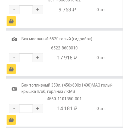
5511-8608010-02
-
+
9 753 ₽
0 шт.
Ä
1
Бак масляный 6520 голый (гидробак)
6522-8608010
-
+
17 918 ₽
0 шт.
Ä
Бак топливный 350л. (450х600х1400)МАЗ голый
1
крышка п/об, горл низ / КМЗ
4560-1101350-001
-
+
14 181 ₽
0 шт.
Ä