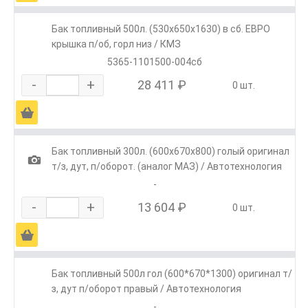
Бак топливный 500л. (530х650х1630) в сб. ЕВРО
крышка п/об, горл низ / КМЗ
5365-1101500-004сб
-
+
28 411 ₽
0 шт.
Ä
Бак топливный 300л. (600х670х800) голый оригинал
1
т/з, дут, п/оборот. (аналог МАЗ) / Автотехнология
-
-
+
13 604 ₽
0 шт.
Ä
Бак топливный 500л гол (600*670*1300) оригинал т/
з, дут п/оборот правый / Автотехнология
-