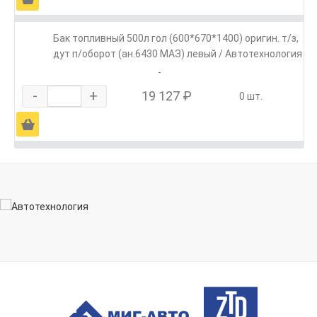
Бак топливный 500л гол (600*670*1400) оригин. т/з,
дут п/оборот (ан.6430 МАЗ) левый / Автотехнология
-
-
+
19 127 ₽
0 шт.
Ä