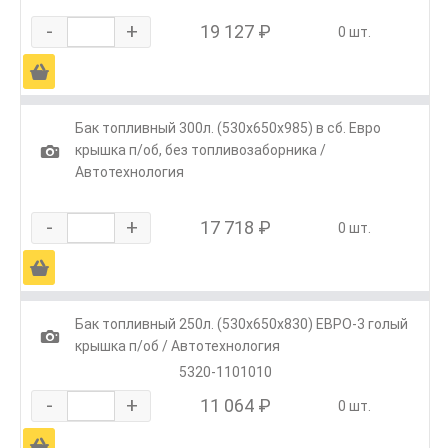
-
+
19 127 ₽
0 шт.
Ä
Бак топливный 300л. (530х650х985) в сб. Евро
1
крышка п/об, без топливозаборника /
Автотехнология
-
+
17 718 ₽
0 шт.
Ä
Бак топливный 250л. (530х650х830) ЕВРО-3 голый
1
крышка п/об / Автотехнология
5320-1101010
-
+
11 064 ₽
0 шт.
Ä