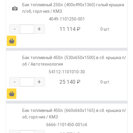
Бак топливный 250л. (400х490х1360) голый крышка
1
п/об, горл низ / КМЗ
4049-1101250-001
-
+
11 114 ₽
0 шт.
Ä
Бак топливный 450л. (530х650х1500) в сб. крышка п/
об / Автотехнология
54112-1101010-30
-
+
25 140 ₽
0 шт.
Ä
Бак топливный 450л. (660х660х1165) в сб. крышка п/
об, горл низ / КМЗ
6666-1101450-001сб