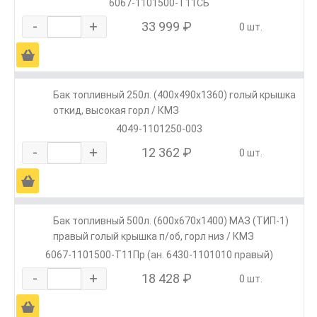
6067-1101500-Т11СБ
-
+
33 999 ₽
0 шт.
Ä
Бак топливный 250л. (400х490х1360) голый крышка
откид, высокая горл / КМЗ
4049-1101250-003
-
+
12 362 ₽
0 шт.
Ä
Бак топливный 500л. (600х670х1400) МАЗ (ТИП-1)
правый голый крышка п/об, горл низ / КМЗ
6067-1101500-Т11Пр (ан. 6430-1101010 правый)
-
+
18 428 ₽
0 шт.
Ä