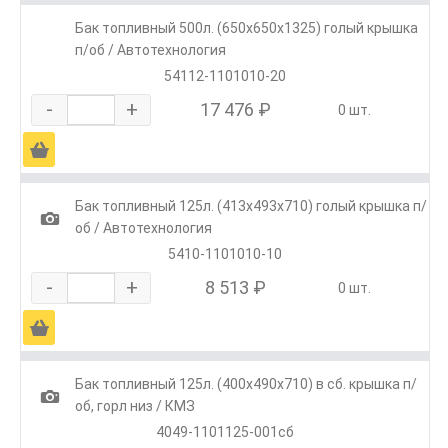
Бак топливный 500л. (650х650х1325) голый крышка
п/об / Автотехнология
54112-1101010-20
-
+
17 476 ₽
0 шт.
Ä
Бак топливный 125л. (413х493х710) голый крышка п/
1
об / Автотехнология
5410-1101010-10
-
+
8 513 ₽
0 шт.
Ä
Бак топливный 125л. (400х490х710) в сб. крышка п/
1
об, горл низ / КМЗ
4049-1101125-001сб