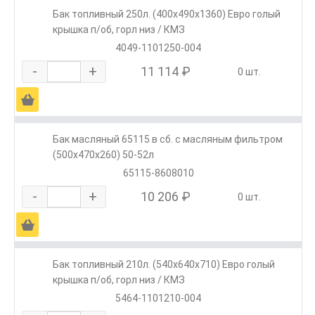
Бак топливный 250л. (400х490х1360) Евро голый
крышка п/об, горл низ / КМЗ
4049-1101250-004
-
+
11 114 ₽
0 шт.
Ä
Бак масляный 65115 в сб. с масляным фильтром
(500х470х260) 50-52л
65115-8608010
-
+
10 206 ₽
0 шт.
Ä
Бак топливный 210л. (540х640х710) Евро голый
крышка п/об, горл низ / КМЗ
5464-1101210-004