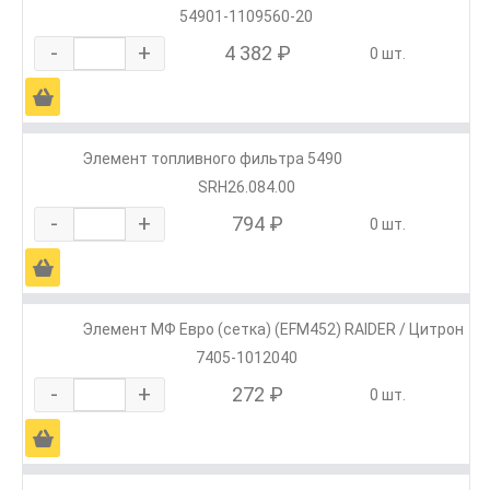
54901-1109560-20
-
+
4 382 ₽
0 шт.
Ä
Элемент топливного фильтра 5490
SRH26.084.00
-
+
794 ₽
0 шт.
Ä
Элемент МФ Евро (сетка) (EFM452) RAIDER / Цитрон
7405-1012040
-
+
272 ₽
0 шт.
Ä