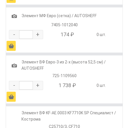
1
Элемент МФ Евро (сетка) / AUTOSHEFF
7405-1012040
-
+
174 ₽
0 шт.
Ä
Элемент ВФ Евро-3 из 2-х (высота 52,5 см) /
1
AUTOSHEFF
725-1109560
-
+
1 738 ₽
0 шт.
Ä
Элемент ВФ KF-АЕ.0003 KF7710K SP Специалист /
Кострома
C25710/3, CF710