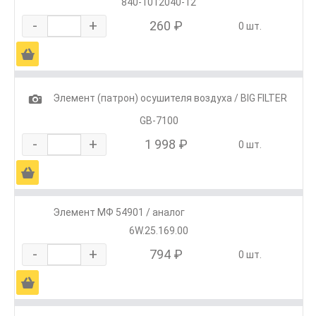
840-1012040-12
-
+
260 ₽
0 шт.
Ä
1
Элемент (патрон) осушителя воздуха / BIG FILTER
GB-7100
-
+
1 998 ₽
0 шт.
Ä
Элемент МФ 54901 / аналог
6W.25.169.00
-
+
794 ₽
0 шт.
Ä