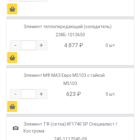
Ä
Элемент теплопередающий (охладитель)
238Б-1013650
-
+
4 877 ₽
0 шт.
Ä
Элемент МФ МАЗ Евро М5103 с гайкой
М5103
-
+
623 ₽
0 шт.
Ä
Элемент ТФ (сетка) KF1740 SP Специалист /
1
Кострома
740-1117040-09