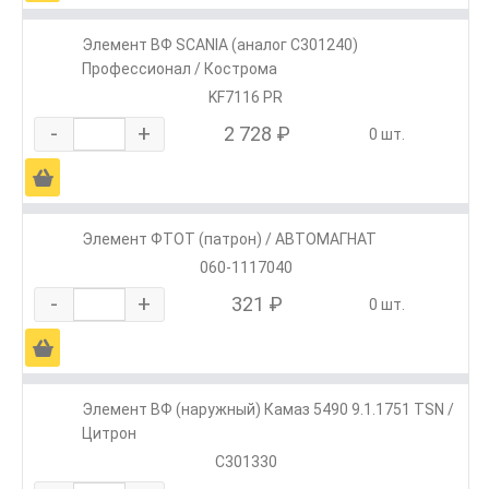
Элемент ВФ SCANIА (аналог С301240)
Профессионал / Кострома
KF7116 PR
-
+
2 728 ₽
0 шт.
Ä
Элемент ФТОТ (патрон) / АВТОМАГНАТ
060-1117040
-
+
321 ₽
0 шт.
Ä
Элемент ВФ (наружный) Камаз 5490 9.1.1751 TSN /
Цитрон
C301330