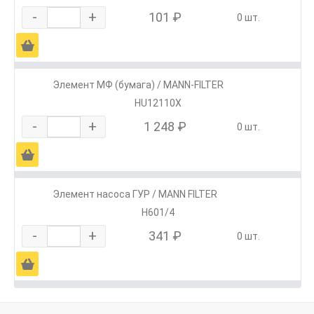
-
+
101 ₽
0 шт.
Ä
Элемент МФ (бумага) / MANN-FILTER
HU12110X
-
+
1 248 ₽
0 шт.
Ä
Элемент насоса ГУР / MANN FILTER
H601/4
-
+
341 ₽
0 шт.
Ä