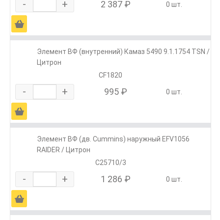
-
+
2 387 ₽
0 шт.
Ä
Элемент ВФ (внутренний) Камаз 5490 9.1.1754 TSN /
Цитрон
CF1820
-
+
995 ₽
0 шт.
Ä
Элемент ВФ (дв. Cummins) наружный EFV1056
RAIDER / Цитрон
C25710/3
-
+
1 286 ₽
0 шт.
Ä