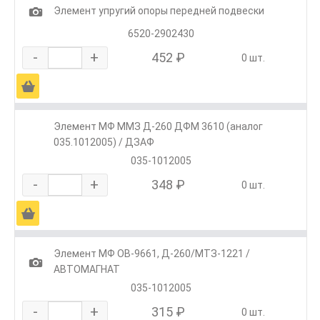
1
Элемент упругий опоры передней подвески
6520-2902430
-
+
452 ₽
0 шт.
Ä
Элемент МФ ММЗ Д-260 ДФМ 3610 (аналог
035.1012005) / ДЗАФ
035-1012005
-
+
348 ₽
0 шт.
Ä
Элемент МФ OB-9661, Д-260/МТЗ-1221 /
1
АВТОМАГНАТ
035-1012005
-
+
315 ₽
0 шт.