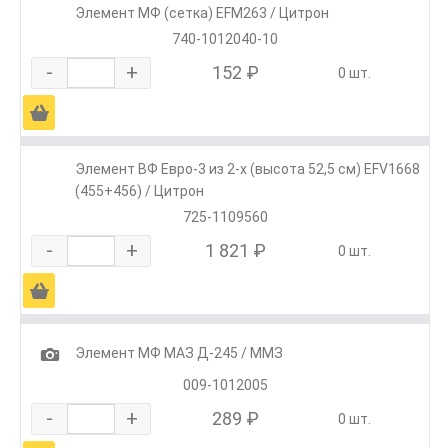
Элемент МФ (сетка) EFM263 / Цитрон
740-1012040-10
-
+
152 ₽
0 шт.
Ä
Элемент ВФ Евро-3 из 2-х (высота 52,5 см) EFV1668
(455+456) / Цитрон
725-1109560
-
+
1 821 ₽
0 шт.
Ä
1
Элемент МФ МАЗ Д-245 / ММЗ
009-1012005
-
+
289 ₽
0 шт.