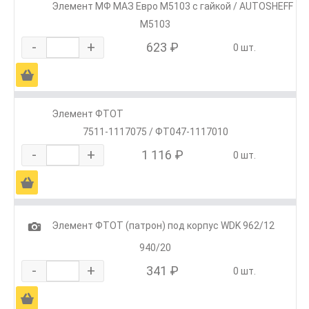
Элемент МФ МАЗ Евро М5103 с гайкой / AUTOSHEFF
М5103
-
+
623 ₽
0 шт.
Ä
Элемент ФТОТ
7511-1117075 / ФТ047-1117010
-
+
1 116 ₽
0 шт.
Ä
1
Элемент ФТОТ (патрон) под корпус WDK 962/12
940/20
-
+
341 ₽
0 шт.
Ä