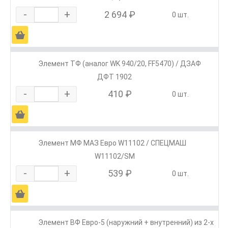
-
+
2 694 ₽
0 шт.
Ä
Элемент ТФ (аналог WK 940/20, FF5470) / ДЗАФ
ДФТ 1902
-
+
410 ₽
0 шт.
Ä
Элемент МФ МАЗ Евро W11102 / СПЕЦМАШ
W11102/SM
-
+
539 ₽
0 шт.
Ä
Элемент ВФ Евро-5 (наружний + внутренний) из 2-х