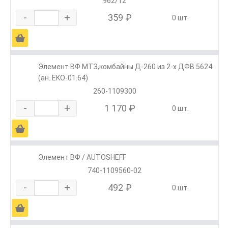
962/12
-
+
359 ₽
0 шт.
Ä
Элемент ВФ МТЗ,комбайны Д-260 из 2-х ДФВ 5624
(ан. EKO-01.64)
260-1109300
-
+
1 170 ₽
0 шт.
Ä
Элемент ВФ / AUTOSHEFF
740-1109560-02
-
+
492 ₽
0 шт.
Ä