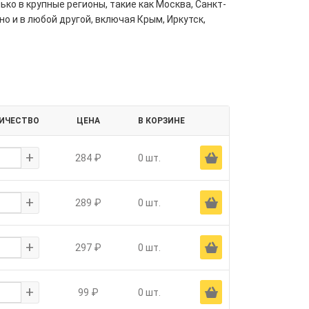
ко в крупные регионы, такие как Москва, Санкт-
но и в любой другой, включая Крым, Иркутск,
ИЧЕСТВО
ЦЕНА
В КОРЗИНЕ
+
Ä
284 ₽
0 шт.
+
Ä
289 ₽
0 шт.
+
Ä
297 ₽
0 шт.
+
Ä
99 ₽
0 шт.