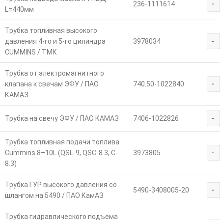
-
236-1111614
L=440мм
Трубка топливная высокого
-
давления 4-го и 5-го цилиндра
3978034
CUMMINS / ТМК
Трубка от электромагнитного
-
клапана к свечам ЭФУ / ПАО
740.50-1022840
КАМАЗ
-
Трубка на свечу ЭФУ / ПАО КАМАЗ
7406-1022826
Трубка топливная подачи топлива
-
Cummins 8–10L (QSL-9, QSC-8.3, C-
3973805
8.3)
Трубка ГУР высокого давления со
-
5490-3408005-20
шлангом на 5490 / ПАО КамАЗ
Трубка гидравлического подъема