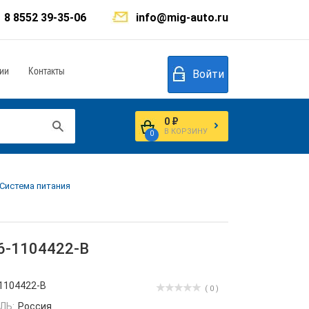
8 8552 39-35-06
info@mig-auto.ru
ии
Контакты
Войти
0 ₽
В КОРЗИНУ
0
 Система питания
36-1104422-В
1104422-В
( 0 )
ЛЬ:
Россия