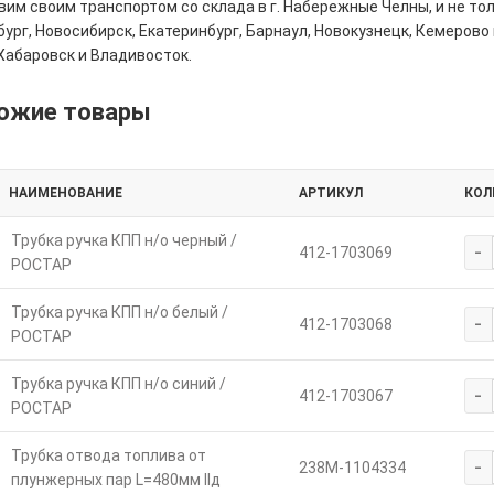
им своим транспортом со склада в г. Набережные Челны, и не толь
ург, Новосибирск, Екатеринбург, Барнаул, Новокузнецк, Кемерово 
Хабаровск и Владивосток.
ожие товары
НАИМЕНОВАНИЕ
АРТИКУЛ
КОЛ
Трубка ручка КПП н/о черный /
-
412-1703069
РОСТАР
Трубка ручка КПП н/о белый /
-
412-1703068
РОСТАР
Трубка ручка КПП н/о синий /
-
412-1703067
РОСТАР
Трубка отвода топлива от
-
238М-1104334
плунжерных пар L=480мм IIд