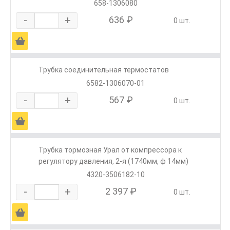
658-1306080
-
+
636 ₽
0 шт.
Ä
Трубка соединительная термостатов
6582-1306070-01
-
+
567 ₽
0 шт.
Ä
Трубка тормозная Урал от компрессора к
регулятору давления, 2-я (1740мм, ф 14мм)
4320-3506182-10
-
+
2 397 ₽
0 шт.
Ä