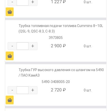
-
+
1 227 ₽
0 шт.
Ä
Трубка топливная подачи топлива Cummins 8–10L
(QSL-9, QSC-8.3, C-8.3)
3973805
-
+
2 900 ₽
0 шт.
Ä
Трубка ГУР высокого давления со шлангом на 5490
/ ПАО КамАЗ
5490-3408005-20
-
+
2 720 ₽
0 шт.
Ä