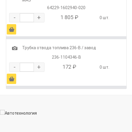
64229-1602940-020
-
+
1 805 ₽
0 шт.
Ä
1
Трубка отвода топлива 236-В / завод
236-1104346-В
-
+
172 ₽
0 шт.
Ä