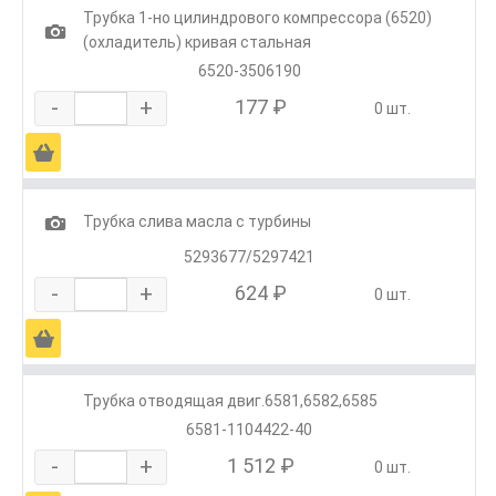
Трубка 1-но цилиндрового компрессора (6520)
1
(охладитель) кривая стальная
6520-3506190
-
+
177 ₽
0 шт.
Ä
1
Трубка слива масла с турбины
5293677/5297421
-
+
624 ₽
0 шт.
Ä
Трубка отводящая двиг.6581,6582,6585
6581-1104422-40
-
+
1 512 ₽
0 шт.