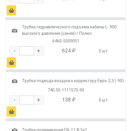
Ä
Трубка гидравлического подъема кабины L- 900
1
высокого давления (синяя) / Полюс
6460-5009051
-
+
624 ₽
0 шт.
Ä
1
Трубка подвода воздуха к корректору Евро-2,3 (-90)
740.50-1111573-90
-
+
138 ₽
0 шт.
Ä
1
Трубка полиамидная ПА-11 Ф 5х1