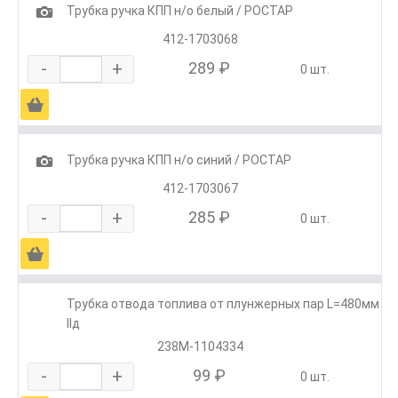
1
Трубка ручка КПП н/о белый / РОСТАР
412-1703068
-
+
289 ₽
0 шт.
Ä
1
Трубка ручка КПП н/о синий / РОСТАР
412-1703067
-
+
285 ₽
0 шт.
Ä
Трубка отвода топлива от плунжерных пар L=480мм
IIд
238М-1104334
-
+
99 ₽
0 шт.