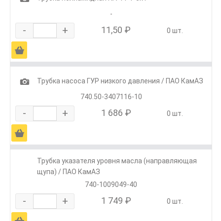
-
-
+
11,50 ₽
0 шт.
Ä
1
Трубка насоса ГУР низкого давления / ПАО КамАЗ
740.50-3407116-10
-
+
1 686 ₽
0 шт.
Ä
Трубка указателя уровня масла (направляющая
щупа) / ПАО КамАЗ
740-1009049-40
-
+
1 749 ₽
0 шт.
Ä