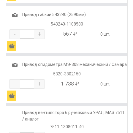
1
Привод гибкий 543240 (2590мм)
543240-1108580
-
+
567 ₽
0 шт.
Ä
1
Привод спидометра МЭ-308 механический / Самара
5320-3802150
-
+
1 738 ₽
0 шт.
Ä
Привод вентилятора 6 ручейковый УРАЛ, МАЗ 7511
/ аналог
7511-1308011-40