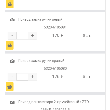
Ä
1
Привод замка ручки левый
5320-6105081
-
+
176 ₽
0 шт.
Ä
1
Привод замка ручки правый
5320-6105080
-
+
176 ₽
0 шт.
Ä
1
Привод вентилятора 2-х ручейковый / ZTD
236НД-1308011-В