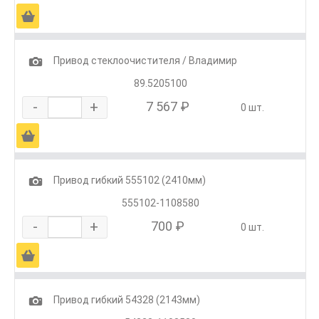
Ä
1
Привод стеклоочистителя / Владимир
89.5205100
-
+
7 567 ₽
0 шт.
Ä
1
Привод гибкий 555102 (2410мм)
555102-1108580
-
+
700 ₽
0 шт.
Ä
1
Привод гибкий 54328 (2143мм)