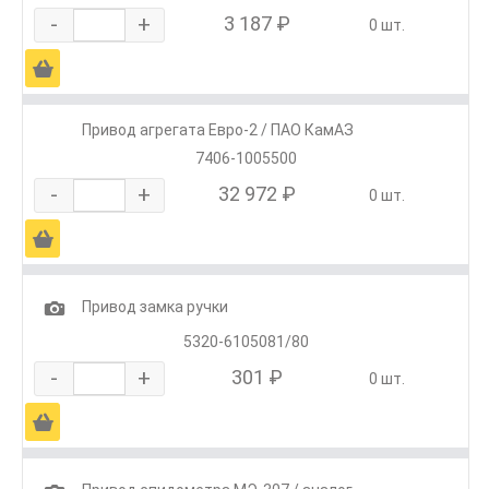
-
+
3 187 ₽
0 шт.
Ä
Привод агрегата Евро-2 / ПАО КамАЗ
7406-1005500
-
+
32 972 ₽
0 шт.
Ä
1
Привод замка ручки
5320-6105081/80
-
+
301 ₽
0 шт.
Ä