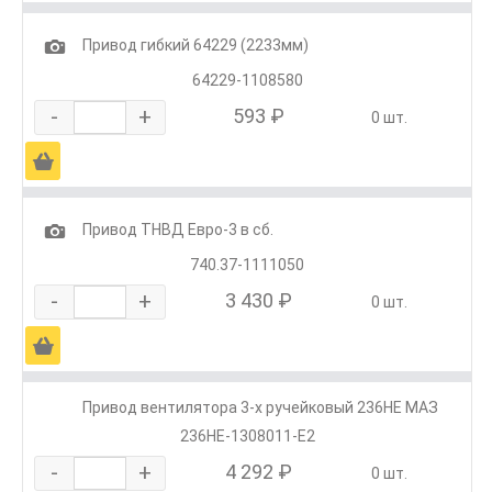
1
Привод гибкий 64229 (2233мм)
64229-1108580
-
+
593 ₽
0 шт.
Ä
1
Привод ТНВД Евро-3 в сб.
740.37-1111050
-
+
3 430 ₽
0 шт.
Ä
Привод вентилятора 3-х ручейковый 236НЕ МАЗ
236НЕ-1308011-Е2
-
+
4 292 ₽
0 шт.