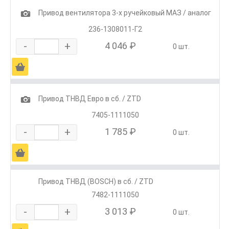
1
Привод вентилятора 3-х ручейковый МАЗ / аналог
236-1308011-Г2
-
+
4 046 ₽
0 шт.
Ä
1
Привод ТНВД Евро в сб. / ZTD
7405-1111050
-
+
1 785 ₽
0 шт.
Ä
Привод ТНВД (BOSCH) в сб. / ZTD
7482-1111050
-
+
3 013 ₽
0 шт.