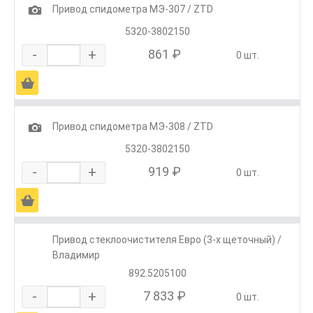
1
Привод спидометра МЭ-307 / ZTD
5320-3802150
-
+
861 ₽
0 шт.
Ä
1
Привод спидометра МЭ-308 / ZTD
5320-3802150
-
+
919 ₽
0 шт.
Ä
Привод стеклоочистителя Евро (3-х щеточный) /
Владимир
892.5205100
-
+
7 833 ₽
0 шт.