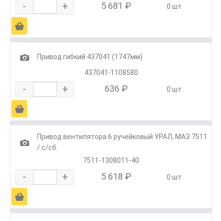
-
+
5 681 ₽
0 шт.
Ä
1
Привод гибкий 437041 (1747мм)
437041-1108580
-
+
636 ₽
0 шт.
Ä
Привод вентилятора 6 ручейковый УРАЛ, МАЗ 7511
1
/ с/сб.
7511-1308011-40
-
+
5 618 ₽
0 шт.
Ä