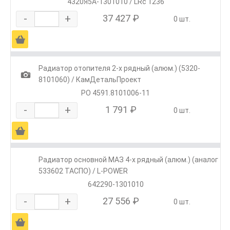
4320Я5А-1301010 / LRc 1236
-
+
37 427 ₽
0 шт.
Ä
Радиатор отопителя 2-х рядный (алюм.) (5320-
1
8101060) / КамДетальПроект
РО 4591.8101006-11
-
+
1 791 ₽
0 шт.
Ä
Радиатор основной МАЗ 4-х рядный (алюм.) (аналог
533602 ТАСПО) / L-POWER
642290-1301010
-
+
27 556 ₽
0 шт.
Ä