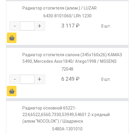
Радиатор отопителя (алюм.) / LUZAR
6430-8101060/ LRh 1230
-
+
3 117 ₽
0 шт.
Ä
Радиатор отопителя салона (345x160x26) КАМАЗ
5490, Mercedes Axor1840/ Atego1998 / NISSENS
72048
-
+
6 249 ₽
0 шт.
Ä
Радиатор основной 65221-
224,6522,6560,7330,53949,54601 2-х рядный
(алюм."NOCOLOK") / Шадринск
5480А-1301010