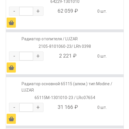
64229-1301010
-
+
62 059 ₽
0 шт.
Ä
Радиатор отопителя / LUZAR
2105-8101060-23/ LRh 0398
-
+
2 221 ₽
0 шт.
Ä
Радиатор основной 65115 (алюм.) тип Modine /
LUZAR
65115М-1301010-23 / LRc07654
-
+
31 166 ₽
0 шт.
Ä