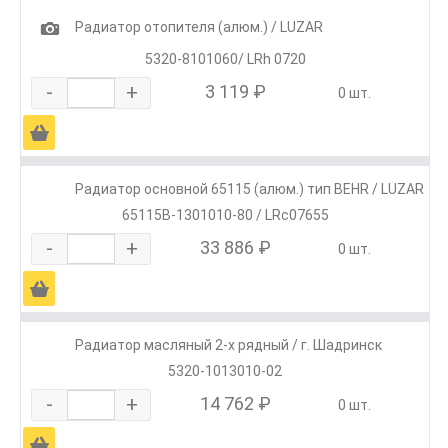
1
Радиатор отопителя (алюм.) / LUZAR
5320-8101060/ LRh 0720
-
+
3 119 ₽
0 шт.
Ä
Радиатор основной 65115 (алюм.) тип BEHR / LUZAR
65115В-1301010-80 / LRc07655
-
+
33 886 ₽
0 шт.
Ä
Радиатор масляный 2-х рядный / г. Шадринск
5320-1013010-02
-
+
14 762 ₽
0 шт.
Ä