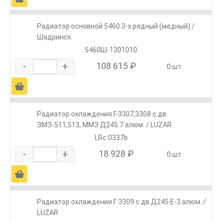
Радиатор основной 5460 3-х рядный (медный) /
Шадринск
5460Ш-1301010
-
+
108 615 ₽
0 шт.
Ä
Радиатор охлаждения Г-3307,3308 с дв.
ЗМЗ-511,513, ММЗ Д245.7 алюм. / LUZAR
LRc 0337b
-
+
18 928 ₽
0 шт.
Ä
Радиатор охлаждения Г 3309 с дв.Д245 Е-3 алюм. /
LUZAR