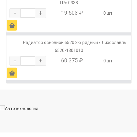
LRc 0338
-
+
19 503 ₽
0 шт.
Ä
Радиатор основной 6520 3-х рядный / Лихославль
6520-1301010
-
+
60 375 ₽
0 шт.
Ä