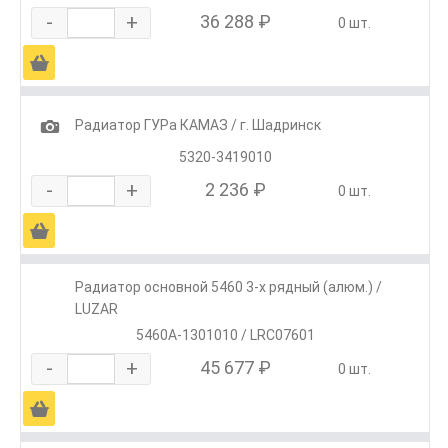
-
+
36 288 ₽
0 шт.
Ä
1
Радиатор ГУРа КАМАЗ / г. Шадринск
5320-3419010
-
+
2 236 ₽
0 шт.
Ä
Радиатор основной 5460 3-х рядный (алюм.) /
LUZAR
5460А-1301010 / LRС07601
-
+
45 677 ₽
0 шт.
Ä