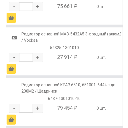
-
+
75 661 ₽
0 шт.
Ä
Радиатор основной МАЗ-5432А5 3-х рядный (алюм.)
1
/ Vocksa
54325-1301010
-
+
27 914 ₽
0 шт.
Ä
Радиатор основной КРАЗ 6510, 651001, 6444 с дв.
238М2 / Шадринск
6437-1301010-10
-
+
79 454 ₽
0 шт.
Ä