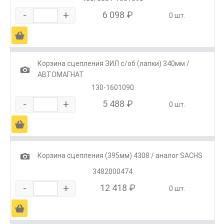
-
+
6 098 ₽
0 шт.
Ä
Корзина сцепления ЗИЛ с/об (лапки) 340мм /
1
АВТОМАГНАТ
130-1601090
-
+
5 488 ₽
0 шт.
Ä
1
Корзина сцепления (395мм) 4308 / аналог SACHS
3482000474
-
+
12 418 ₽
0 шт.
Ä