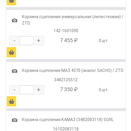
Ä
Корзина сцепления универсальная (лепестковая) /
1
ZTD
142-1601090
-
+
7 455 ₽
0 шт.
Ä
1
Корзина сцепления МАЗ 4370 (аналог SACHS) / ZTD
3482125512
-
+
7 350 ₽
0 шт.
Ä
1
Корзина сцепления КАМАЗ (3482083118) SORL
16102083118