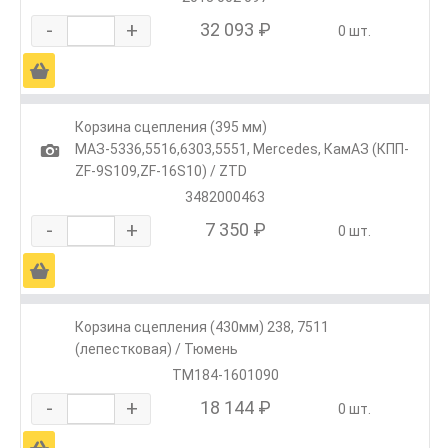
-
+
32 093 ₽
0 шт.
Ä
Корзина сцепления (395 мм)
1
МАЗ-5336,5516,6303,5551, Mercedes, КамАЗ (КПП-
ZF-9S109,ZF-16S10) / ZTD
3482000463
-
+
7 350 ₽
0 шт.
Ä
Корзина сцепления (430мм) 238, 7511
(лепестковая) / Тюмень
ТМ184-1601090
-
+
18 144 ₽
0 шт.