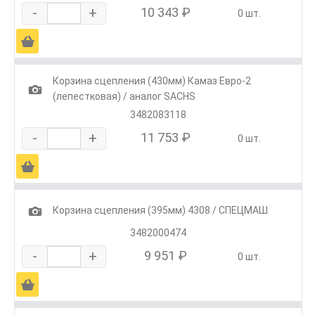
-
+
10 343 ₽
0 шт.
Ä
Корзина сцепления (430мм) Камаз Евро-2
1
(лепестковая) / аналог SACHS
3482083118
-
+
11 753 ₽
0 шт.
Ä
1
Корзина сцепления (395мм) 4308 / СПЕЦМАШ
3482000474
-
+
9 951 ₽
0 шт.
Ä