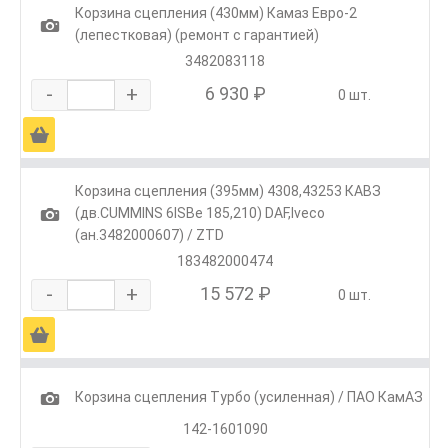
Корзина сцепления (430мм) Камаз Евро-2
1
(лепестковая) (ремонт с гарантией)
3482083118
-
+
6 930 ₽
0 шт.
Ä
Корзина сцепления (395мм) 4308,43253 КАВЗ
1
(дв.CUMMINS 6ISBe 185,210) DAF,Iveco
(ан.3482000607) / ZTD
183482000474
-
+
15 572 ₽
0 шт.
Ä
1
Корзина сцепления Турбо (усиленная) / ПАО КамАЗ
142-1601090