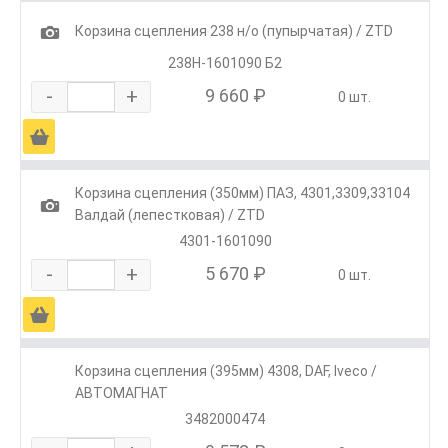
1
Корзина сцепления 238 н/о (пупырчатая) / ZTD
238Н-1601090 Б2
-
+
9 660 ₽
0 шт.
Ä
Корзина сцепления (350мм) ПАЗ, 4301,3309,33104
1
Валдай (лепестковая) / ZTD
4301-1601090
-
+
5 670 ₽
0 шт.
Ä
Корзина сцепления (395мм) 4308, DAF, Iveco /
АВТОМАГНАТ
3482000474