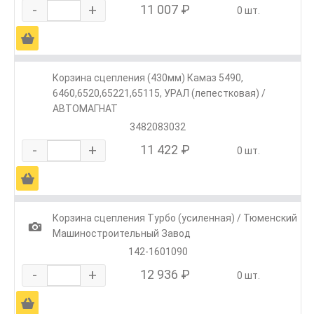
-
+
11 007 ₽
0 шт.
Ä
Корзина сцепления (430мм) Камаз 5490,
6460,6520,65221,65115, УРАЛ (лепестковая) /
АВТОМАГНАТ
3482083032
-
+
11 422 ₽
0 шт.
Ä
Корзина сцепления Турбо (усиленная) / Тюменский
1
Машиностроительный Завод
142-1601090
-
+
12 936 ₽
0 шт.
Ä