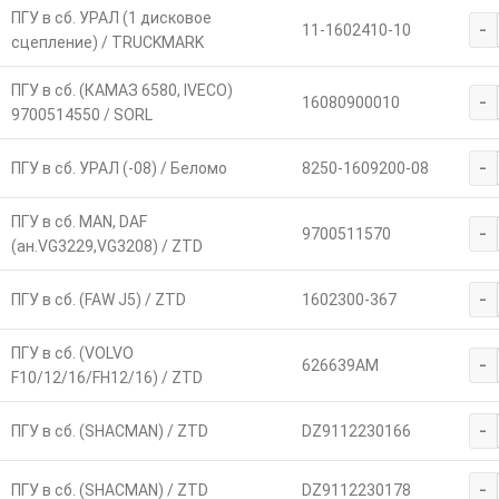
ПГУ в сб. УРАЛ (1 дисковое
-
11-1602410-10
сцепление) / TRUCKMARK
ПГУ в сб. (КАМАЗ 6580, IVECO)
-
16080900010
9700514550 / SORL
-
ПГУ в сб. УРАЛ (-08) / Беломо
8250-1609200-08
ПГУ в сб. MAN, DAF
-
9700511570
(ан.VG3229,VG3208) / ZTD
-
ПГУ в сб. (FAW J5) / ZTD
1602300-367
ПГУ в сб. (VOLVO
-
626639AM
F10/12/16/FH12/16) / ZTD
-
ПГУ в сб. (SHACMAN) / ZTD
DZ9112230166
-
ПГУ в сб. (SHACMAN) / ZTD
DZ9112230178