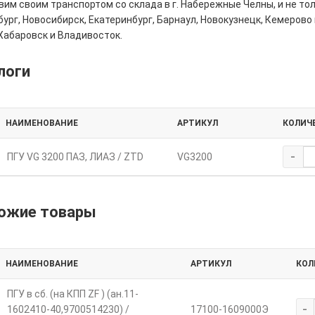
им своим транспортом со склада в г. Набережные Челны, и не толь
ург, Новосибирск, Екатеринбург, Барнаул, Новокузнецк, Кемерово 
Хабаровск и Владивосток.
логи
НАИМЕНОВАНИЕ
АРТИКУЛ
КОЛИЧ
-
ПГУ VG 3200 ПАЗ, ЛИАЗ / ZTD
VG3200
ожие товары
НАИМЕНОВАНИЕ
АРТИКУЛ
КОЛ
ПГУ в сб. (на КПП ZF ) (ан.11-
-
1602410-40,9700514230) /
17100-1609000Э