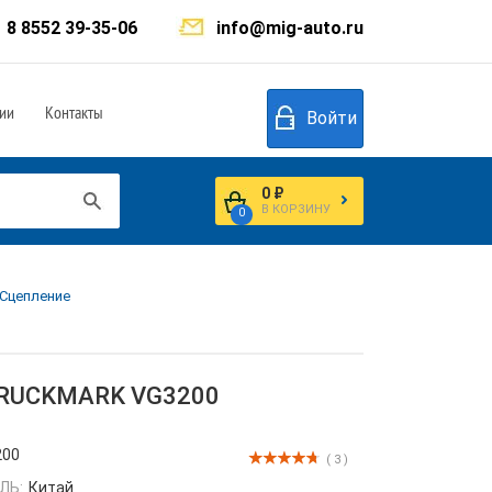
8 8552 39-35-06
info@mig-auto.ru
ии
Контакты
Войти
0 ₽
В КОРЗИНУ
0
 Сцепление
 TRUCKMARK VG3200
200
( 3 )
ЛЬ:
Китай