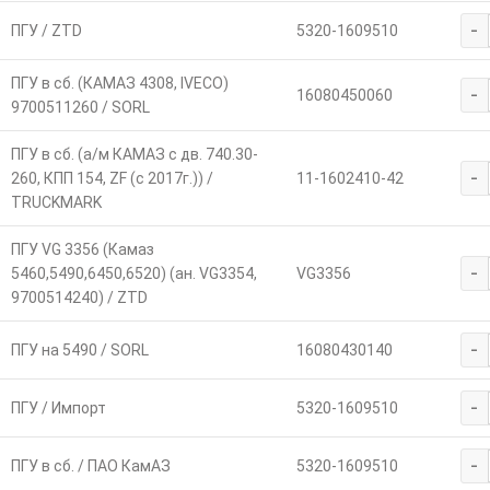
-
ПГУ / ZTD
5320-1609510
ПГУ в сб. (КАМАЗ 4308, IVECO)
-
16080450060
9700511260 / SORL
ПГУ в сб. (а/м КАМАЗ с дв. 740.30-
-
260, КПП 154, ZF (с 2017г.)) /
11-1602410-42
TRUCKMARK
ПГУ VG 3356 (Камаз
-
5460,5490,6450,6520) (ан. VG3354,
VG3356
9700514240) / ZTD
-
ПГУ на 5490 / SORL
16080430140
-
ПГУ / Импорт
5320-1609510
-
ПГУ в сб. / ПАО КамАЗ
5320-1609510