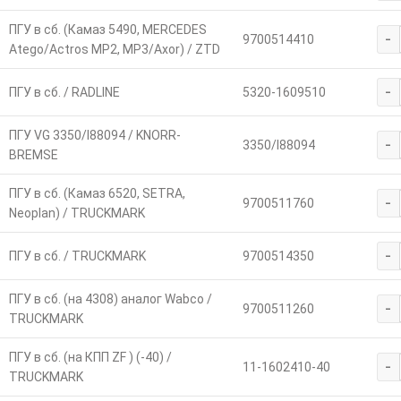
ПГУ в сб. (Камаз 5490, MERCEDES
-
9700514410
Atego/Actros МР2, МР3/Axor) / ZTD
-
ПГУ в сб. / RADLINE
5320-1609510
ПГУ VG 3350/I88094 / KNORR-
-
3350/I88094
BREMSE
ПГУ в сб. (Камаз 6520, SETRA,
-
9700511760
Neoplan) / TRUCKMARK
-
ПГУ в сб. / TRUCKMARK
9700514350
ПГУ в сб. (на 4308) аналог Wabco /
-
9700511260
TRUCKMARK
ПГУ в сб. (на КПП ZF ) (-40) /
-
11-1602410-40
TRUCKMARK