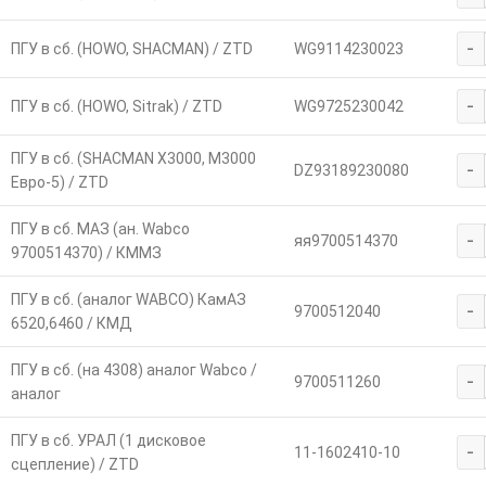
-
ПГУ в сб. (HOWO, SHACMAN) / ZTD
WG9114230023
-
ПГУ в сб. (HOWO, Sitrak) / ZTD
WG9725230042
ПГУ в сб. (SHACMAN X3000, M3000
-
DZ93189230080
Евро-5) / ZTD
ПГУ в сб. МАЗ (ан. Wabco
-
яя9700514370
9700514370) / КММЗ
ПГУ в сб. (аналог WABCO) КамАЗ
-
9700512040
6520,6460 / КМД
ПГУ в сб. (на 4308) аналог Wabco /
-
9700511260
аналог
ПГУ в сб. УРАЛ (1 дисковое
-
11-1602410-10
сцепление) / ZTD