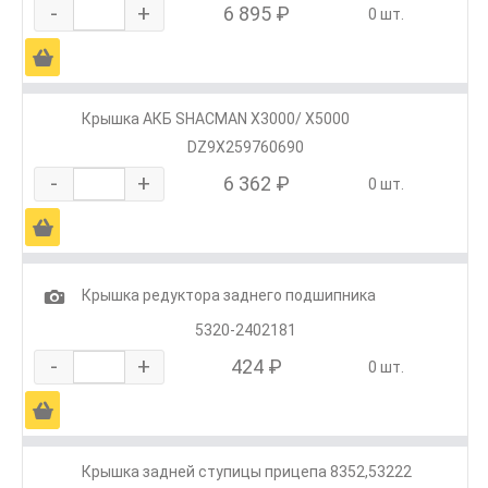
-
+
6 895 ₽
0 шт.
Ä
Крышка АКБ SHACMAN X3000/ X5000
DZ9X259760690
-
+
6 362 ₽
0 шт.
Ä
1
Крышка редуктора заднего подшипника
5320-2402181
-
+
424 ₽
0 шт.
Ä
Крышка задней ступицы прицепа 8352,53222