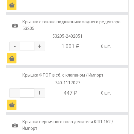
Ä
Крышка стакана подшипника заднего редуктора
1
53205
53205-2402051
-
+
1 001 ₽
0 шт.
Ä
Крышка ФТОТ в сб. с клапаном / Импорт
740-1117027
-
+
447 ₽
0 шт.
Ä
Крышка первичного вала делителя КПП-152 /
1
Импорт