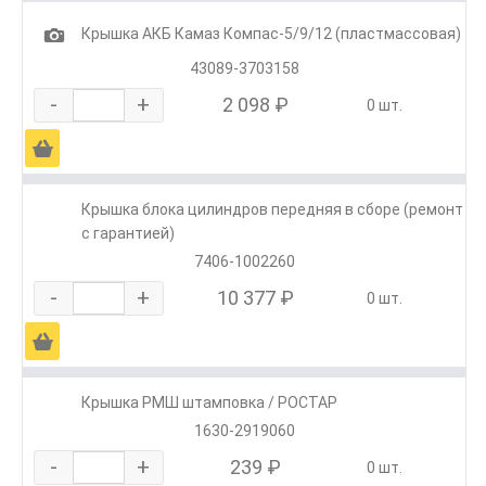
1
Крышка АКБ Камаз Компас-5/9/12 (пластмассовая)
43089-3703158
-
+
2 098 ₽
0 шт.
Ä
Крышка блока цилиндров передняя в сборе (ремонт
с гарантией)
7406-1002260
-
+
10 377 ₽
0 шт.
Ä
Крышка РМШ штамповка / РОСТАР
1630-2919060
-
+
239 ₽
0 шт.