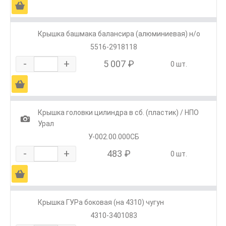
Ä
Крышка башмака балансира (алюминиевая) н/о
5516-2918118
-
+
5 007 ₽
0 шт.
Ä
Крышка головки цилиндра в сб. (пластик) / НПО
1
Урал
У-002.00.000СБ
-
+
483 ₽
0 шт.
Ä
Крышка ГУРа боковая (на 4310) чугун
4310-3401083