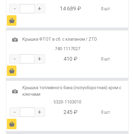
-
+
14 689 ₽
0 шт.
Ä
1
Крышка ФТОТ в сб. с клапаном / ZTD
740-1117027
-
+
410 ₽
0 шт.
Ä
Крышка топливного бака (полуоборотная) хром с
1
ключами
5320-1103010
-
+
245 ₽
0 шт.
Ä