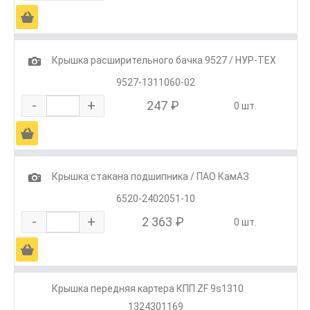
Ä
1
Крышка расширительного бачка 9527 / НУР-ТЕХ
9527-1311060-02
-
+
247 ₽
0 шт.
Ä
1
Крышка стакана подшипника / ПАО КамАЗ
6520-2402051-10
-
+
2 363 ₽
0 шт.
Ä
Крышка передняя картера КПП ZF 9s1310
1324301169