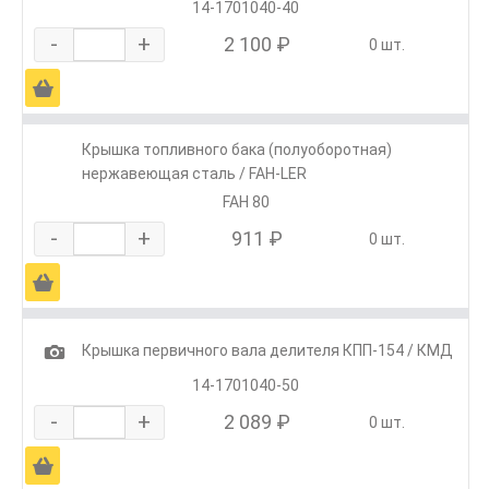
14-1701040-40
-
+
2 100 ₽
0 шт.
Ä
Крышка топливного бака (полуоборотная)
нержавеющая сталь / FAH-LER
FAH 80
-
+
911 ₽
0 шт.
Ä
1
Крышка первичного вала делителя КПП-154 / КМД
14-1701040-50
-
+
2 089 ₽
0 шт.
Ä