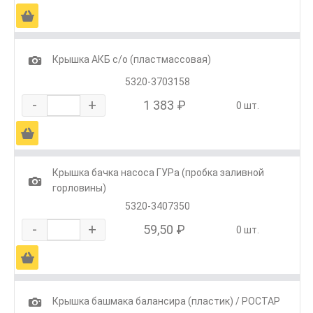
Ä
1
Крышка АКБ с/о (пластмассовая)
5320-3703158
-
+
1 383 ₽
0 шт.
Ä
Крышка бачка насоса ГУРа (пробка заливной
1
горловины)
5320-3407350
-
+
59,50 ₽
0 шт.
Ä
1
Крышка башмака балансира (пластик) / РОСТАР