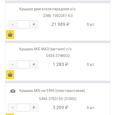
Крышка двигателя передняя н/о
238Б-1002261-Б3
-
+
21 989 ₽
0 шт.
Ä
Крышка АКБ МАЗ (металл) с/о
5434-3748032
-
+
1 283 ₽
0 шт.
Ä
1
Крышка АКБ на 5490 (пластмассовая)
5490-3703159 (31005)
-
+
3 209 ₽
0 шт.