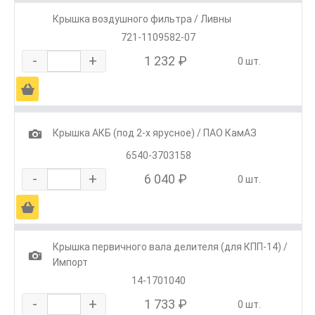
Крышка воздушного фильтра / Ливны
721-1109582-07
-
+
1 232 ₽
0 шт.
Ä
1
Крышка АКБ (под 2-х ярусное) / ПАО КамАЗ
6540-3703158
-
+
6 040 ₽
0 шт.
Ä
Крышка первичного вала делителя (для КПП-14) /
1
Импорт
14-1701040
-
+
1 733 ₽
0 шт.