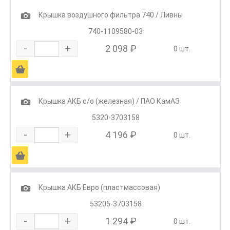
1
Крышка воздушного фильтра 740 / Ливны
740-1109580-03
-
+
2 098 ₽
0 шт.
Ä
1
Крышка АКБ с/о (железная) / ПАО КамАЗ
5320-3703158
-
+
4 196 ₽
0 шт.
Ä
1
Крышка АКБ Евро (пластмассовая)
53205-3703158
-
+
1 294 ₽
0 шт.