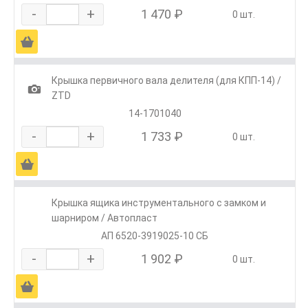
-
+
1 470 ₽
0 шт.
Ä
Крышка первичного вала делителя (для КПП-14) /
1
ZTD
14-1701040
-
+
1 733 ₽
0 шт.
Ä
Крышка ящика инструментального с замком и
шарниром / Автопласт
АП 6520-3919025-10 СБ
-
+
1 902 ₽
0 шт.
Ä