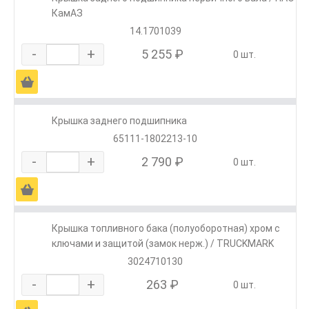
КамАЗ
14.1701039
-
+
5 255 ₽
0 шт.
Ä
Крышка заднего подшипника
65111-1802213-10
-
+
2 790 ₽
0 шт.
Ä
Крышка топливного бака (полуоборотная) хром с
ключами и защитой (замок нерж.) / TRUCKMARK
3024710130
-
+
263 ₽
0 шт.