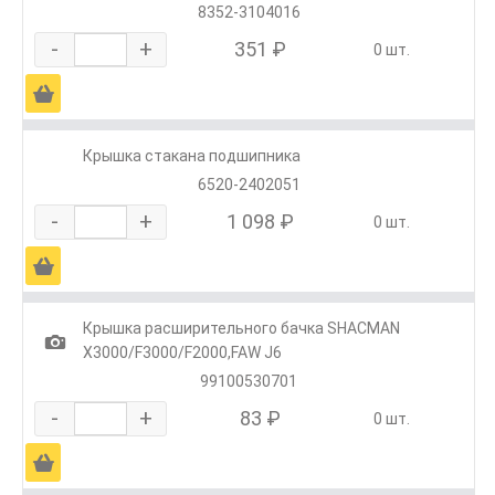
8352-3104016
-
+
351 ₽
0 шт.
Ä
Крышка стакана подшипника
6520-2402051
-
+
1 098 ₽
0 шт.
Ä
Крышка расширительного бачка SHACMAN
1
X3000/F3000/F2000,FAW J6
99100530701
-
+
83 ₽
0 шт.
Ä