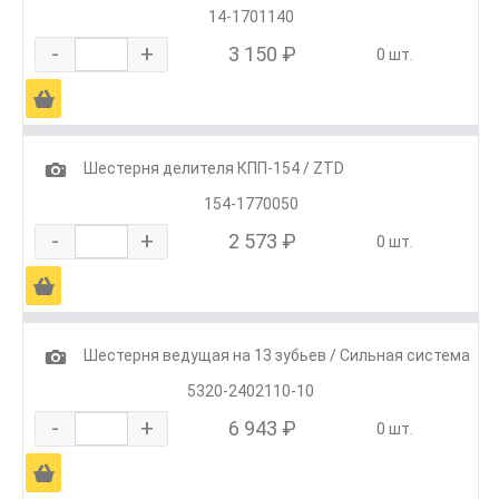
14-1701140
-
+
3 150 ₽
0 шт.
Ä
1
Шестерня делителя КПП-154 / ZTD
154-1770050
-
+
2 573 ₽
0 шт.
Ä
1
Шестерня ведущая на 13 зубьев / Сильная система
5320-2402110-10
-
+
6 943 ₽
0 шт.
Ä