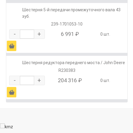
Шестерня 5-й передачи промежуточного вала 43
зуб.
239-1701053-10
-
+
6 991 ₽
0 шт.
Ä
Шестерня редуктора переднего моста / John Deere
R230383
-
+
204 316 ₽
0 шт.
Ä