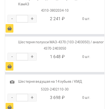
КамАЗ
4310-3802034-10
-
+
2 241 ₽
0 шт.
Ä
Шестерня полуоси МАЗ-4370 (103-2403050) / аналог
4370-2403050
-
+
1 648 ₽
0 шт.
Ä
1
Шестерня ведущая на 14 зубьев / КМД
5320-2402110-30
-
+
3 698 ₽
0 шт.
Ä