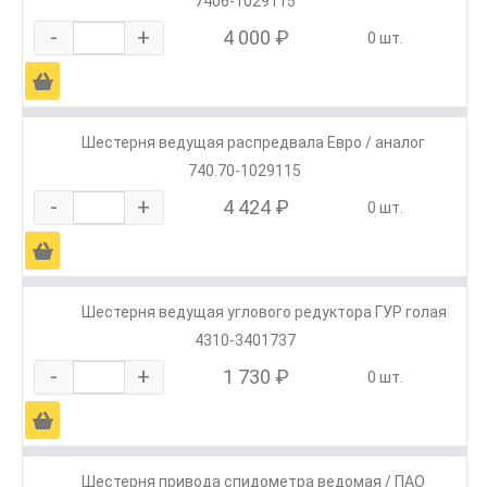
7406-1029115
-
+
4 000 ₽
0 шт.
Ä
Шестерня ведущая распредвала Евро / аналог
740.70-1029115
-
+
4 424 ₽
0 шт.
Ä
Шестерня ведущая углового редуктора ГУР голая
4310-3401737
-
+
1 730 ₽
0 шт.
Ä
Шестерня привода спидометра ведомая / ПАО