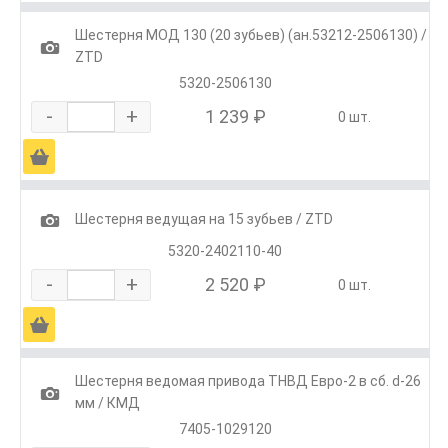
Шестерня МОД 130 (20 зубьев) (ан.53212-2506130) /
1
ZTD
5320-2506130
-
+
1 239 ₽
0 шт.
Ä
1
Шестерня ведущая на 15 зубьев / ZTD
5320-2402110-40
-
+
2 520 ₽
0 шт.
Ä
Шестерня ведомая привода ТНВД Евро-2 в сб. d-26
1
мм / КМД
7405-1029120