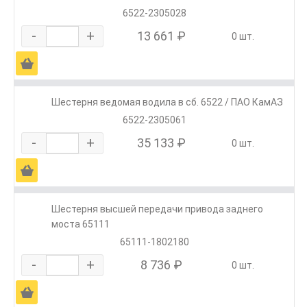
6522-2305028
-
+
13 661 ₽
0 шт.
Ä
Шестерня ведомая водила в сб. 6522 / ПАО КамАЗ
6522-2305061
-
+
35 133 ₽
0 шт.
Ä
Шестерня высшей передачи привода заднего
моста 65111
65111-1802180
-
+
8 736 ₽
0 шт.
Ä