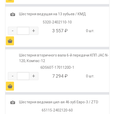
1
Шестерня ведущая на 13 зубьев / КМД
5320-2402110-10
-
+
3 557 ₽
0 шт.
Ä
Шестерня вторичного вала 6-й передачи КПП JAC N-
120, Компас-12
6DS60T-1701120D-1
-
+
7 294 ₽
0 шт.
Ä
1
Шестерня ведомая цил-ая 46 зуб Евро-3 / ZTD
65115-2402120-60