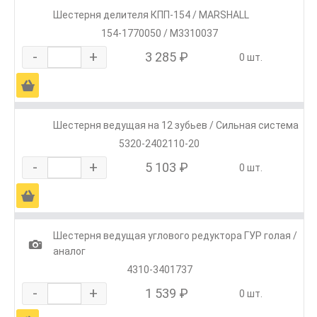
Шестерня делителя КПП-154 / MARSHALL
154-1770050 / M3310037
-
+
3 285 ₽
0 шт.
Ä
Шестерня ведущая на 12 зубьев / Сильная система
5320-2402110-20
-
+
5 103 ₽
0 шт.
Ä
Шестерня ведущая углового редуктора ГУР голая /
1
аналог
4310-3401737
-
+
1 539 ₽
0 шт.