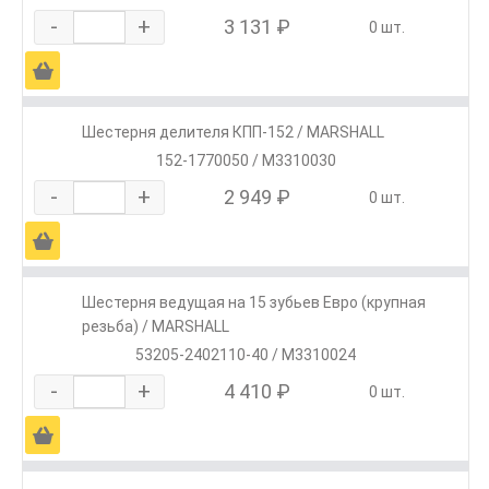
-
+
3 131 ₽
0 шт.
Ä
Шестерня делителя КПП-152 / MARSHALL
152-1770050 / M3310030
-
+
2 949 ₽
0 шт.
Ä
Шестерня ведущая на 15 зубьев Евро (крупная
резьба) / MARSHALL
53205-2402110-40 / M3310024
-
+
4 410 ₽
0 шт.
Ä