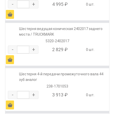
-
+
4 995 ₽
0 шт.
Ä
Шестерня ведущая коническая 2402017 заднего
моста / TRUCKMARK
5320-2402017
-
+
2 829 ₽
0 шт.
Ä
Шестерня 4-й передачи промежуточного вала 44
зуб аналог
238-1701053
-
+
3 913 ₽
0 шт.
Ä