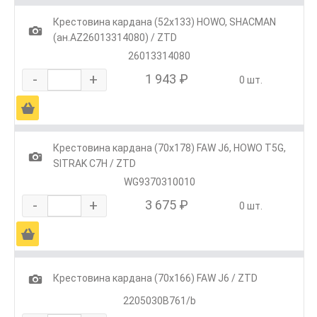
Крестовина кардана (52х133) HOWO, SHACMAN
1
(ан.AZ26013314080) / ZTD
26013314080
-
+
1 943 ₽
0 шт.
Ä
Крестовина кардана (70х178) FAW J6, HOWO T5G,
1
SITRAK C7H / ZTD
WG9370310010
-
+
3 675 ₽
0 шт.
Ä
1
Крестовина кардана (70х166) FAW J6 / ZTD
2205030B761/b