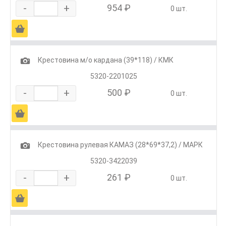
-
+
954 ₽
0 шт.
Ä
1
Крестовина м/о кардана (39*118) / КМК
5320-2201025
-
+
500 ₽
0 шт.
Ä
1
Крестовина рулевая КАМАЗ (28*69*37,2) / МАРК
5320-3422039
-
+
261 ₽
0 шт.
Ä