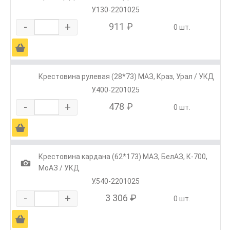
У.130-2201025
-
+
911 ₽
0 шт.
Ä
Крестовина рулевая (28*73) МАЗ, Краз, Урал / УКД
У.400-2201025
-
+
478 ₽
0 шт.
Ä
Крестовина кардана (62*173) МАЗ, БелАЗ, К-700,
1
МоАЗ / УКД
У.540-2201025
-
+
3 306 ₽
0 шт.
Ä