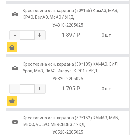
Крестовина осн. кардана (50*155) КамАЗ, МАЗ,
1
КРАЗ, БелАЗ, МоАЗ / УКД
У.4310-2205025
-
+
1 897 ₽
0 шт.
Ä
Крестовина осн. кардана (50*135) КАМАЗ, ЗИЛ,
1
Урал, МАЗ, ЛиАЗ, Икарус, К-701 / УКД
У.5320-2205025
-
+
1 705 ₽
0 шт.
Ä
Крестовина осн. кардана (57*152) КАМАЗ, МАN,
1
IVECO, VOLVO, MERCEDES / УКД
У.6520-2205025