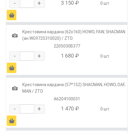
-
+
3 150 ₽
0 шт.
Ä
Крестовина кардана (62х160) HOWO, FAW, SHACMAN
1
(ан.WG9725310020) / ZTD
2205030B377
-
+
1 680 ₽
0 шт.
Ä
Крестовина кардана (57*152) SHACMAN, HOWO, DAF,
1
MAN / ZTD
А6204100031
-
+
1 470 ₽
0 шт.
Ä