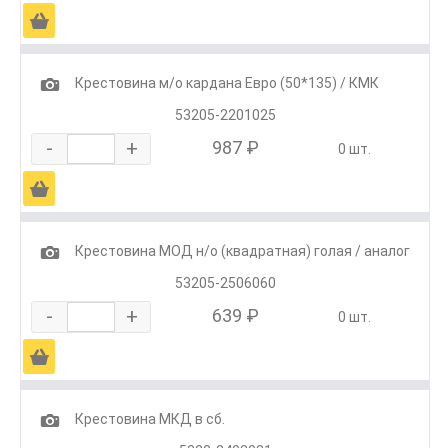
Ä
1
Крестовина м/о кардана Евро (50*135) / КМК
53205-2201025
-
+
987 ₽
0 шт.
Ä
1
Крестовина МОД н/о (квадратная) голая / аналог
53205-2506060
-
+
639 ₽
0 шт.
Ä
1
Крестовина МКД в сб.