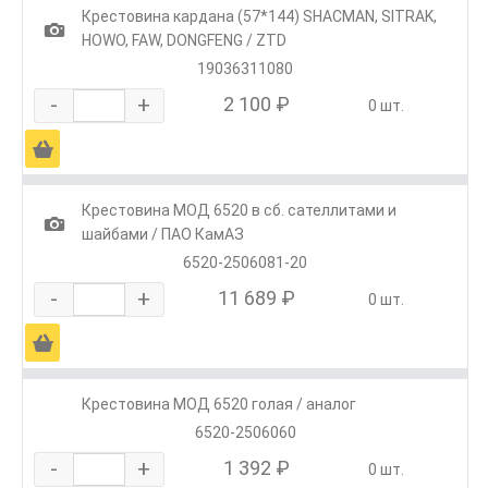
Крестовина кардана (57*144) SHACMAN, SITRAK,
1
HOWO, FAW, DONGFENG / ZTD
19036311080
-
+
2 100 ₽
0 шт.
Ä
Крестовина МОД 6520 в сб. сателлитами и
1
шайбами / ПАО КамАЗ
6520-2506081-20
-
+
11 689 ₽
0 шт.
Ä
Крестовина МОД 6520 голая / аналог
6520-2506060
-
+
1 392 ₽
0 шт.