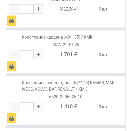
-
+
3 228 ₽
0 шт.
Ä
Крестовина кардана (48*135) / КМК
MAN-2201025
-
+
1 701 ₽
0 шт.
Ä
Крестовина осн. кардана (57*144) КАМАЗ, МАN,
IVECO, VOLVO, DAF, RENAULT / КМК
6520-2205025-10
-
+
1 418 ₽
0 шт.
Ä