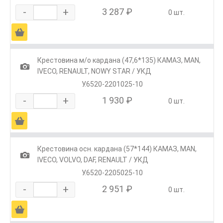
-
+
3 287 ₽
0 шт.
Ä
Крестовина м/о кардана (47,6*135) КАМАЗ, MAN,
1
IVECO, RENAULT, NOWY STAR / УКД
У.6520-2201025-10
-
+
1 930 ₽
0 шт.
Ä
Крестовина осн. кардана (57*144) КАМАЗ, МАN,
1
IVECO, VOLVO, DAF, RENAULT / УКД
У.6520-2205025-10
-
+
2 951 ₽
0 шт.
Ä