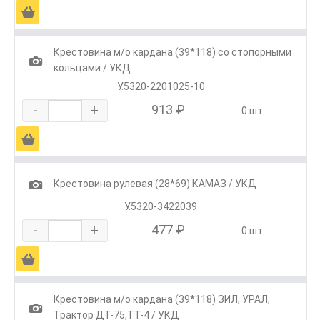
Ä
Крестовина м/о кардана (39*118) со стопорными
1
кольцами / УКД
У.5320-2201025-10
-
+
913 ₽
0 шт.
Ä
1
Крестовина рулевая (28*69) КАМАЗ / УКД
У.5320-3422039
-
+
477 ₽
0 шт.
Ä
Крестовина м/о кардана (39*118) ЗИЛ, УРАЛ,
1
Трактор ДТ-75,ТТ-4 / УКД