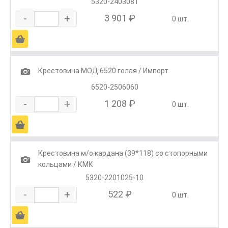
5320-2403081
-
+
3 901 ₽
0 шт.
Ä
1
Крестовина МОД 6520 голая / Импорт
6520-2506060
-
+
1 208 ₽
0 шт.
Ä
Крестовина м/о кардана (39*118) со стопорными
1
кольцами / КМК
5320-2201025-10
-
+
522 ₽
0 шт.
Ä