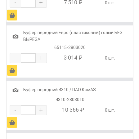
-
+
7 510 ₽
0 шт.
Ä
Буфер передний Евро (пластиковый) голый БЕЗ
1
ВЫРЕЗА
65115-2803020
-
+
3 014 ₽
0 шт.
Ä
1
Буфер передний 4310 / ПАО КамАЗ
4310-2803010
-
+
10 366 ₽
0 шт.
Ä