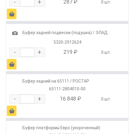
-
+
287 ₽
0 шт.
Ä
1
Буфер задней подвески (подушка) / ЭЛАД
5320-2912624
-
+
219 ₽
0 шт.
Ä
Буфер задний на 65111 / РОСТАР
65111-2804010-00
-
+
16 848 ₽
0 шт.
Ä
Буфер платформы Евро (укороченный)