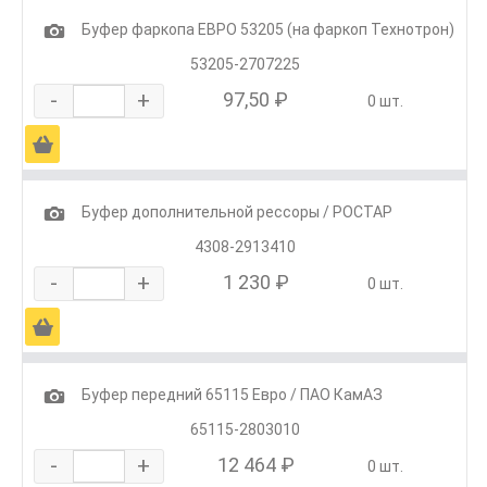
1
Буфер фаркопа ЕВРО 53205 (на фаркоп Технотрон)
53205-2707225
-
+
97,50 ₽
0 шт.
Ä
1
Буфер дополнительной рессоры / РОСТАР
4308-2913410
-
+
1 230 ₽
0 шт.
Ä
1
Буфер передний 65115 Евро / ПАО КамАЗ
65115-2803010
-
+
12 464 ₽
0 шт.