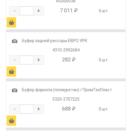
RG000038
-
+
7 011 ₽
0 шт.
Ä
1
Буфер задней рессоры ЕВРО УРК
4310-2902684
-
+
282 ₽
0 шт.
Ä
1
Буфер фаркопа (полиуретан) / ПромТехПласт
5320-2707225
-
+
688 ₽
0 шт.
Ä