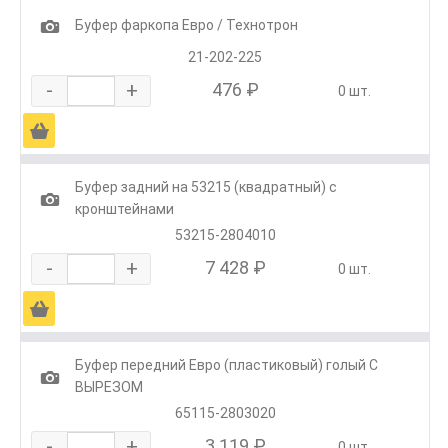
1
Буфер фаркопа Евро / Технотрон
21-202-225
-
+
476 ₽
0 шт.
Ä
Буфер задний на 53215 (квадратный) с
1
кронштейнами
53215-2804010
-
+
7 428 ₽
0 шт.
Ä
Буфер передний Евро (пластиковый) голый С
1
ВЫРЕЗОМ
65115-2803020
-
+
3 119 ₽
0 шт.