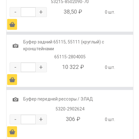
53215-8502090-70
-
+
38,50 ₽
0 шт.
Ä
Буфер задний 65115, 55111 (круглый) с
1
кронштейнами
65115-2804005
-
+
10 322 ₽
0 шт.
Ä
1
Буфер передней рессоры / ЭЛАД
5320-2902624
-
+
306 ₽
0 шт.
Ä