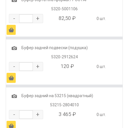
5320-5001106
-
+
82,50 ₽
0 шт.
Ä
1
Буфер задней подвески (подушка)
5320-2912624
-
+
120 ₽
0 шт.
Ä
1
Буфер задний на 53215 (квадратный)
53215-2804010
-
+
3 465 ₽
0 шт.
Ä