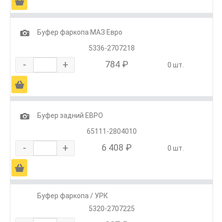
Ä
1
Буфер фаркопа МАЗ Евро
5336-2707218
-
+
784 ₽
0 шт.
Ä
1
Буфер задний ЕВРО
65111-2804010
-
+
6 408 ₽
0 шт.
Ä
Буфер фаркопа / УРК
5320-2707225