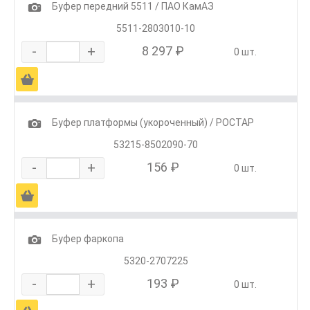
1
Буфер передний 5511 / ПАО КамАЗ
5511-2803010-10
-
+
8 297 ₽
0 шт.
Ä
1
Буфер платформы (укороченный) / РОСТАР
53215-8502090-70
-
+
156 ₽
0 шт.
Ä
1
Буфер фаркопа
5320-2707225
-
+
193 ₽
0 шт.