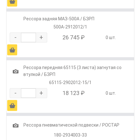
Ä
Рессора задняя МАЗ-500А / БЗРП
500А-2912012/1
-
+
26 745 ₽
0 шт.
Ä
Рессора передняя 65115 (3 листа) загнутая со
1
втулкой / БЗРП
65115-2902012-15/1
-
+
18 123 ₽
0 шт.
Ä
1
Рессора пневматической подвески / РОСТАР
180-2934003-33