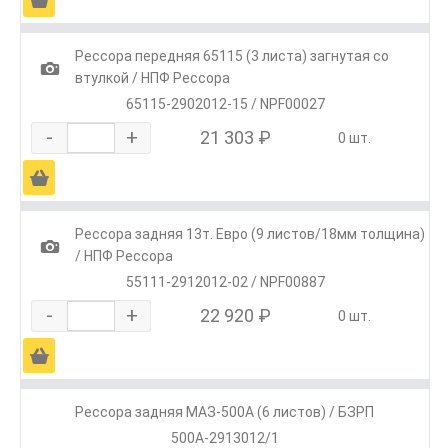
Рессора передняя 65115 (3 листа) загнутая со
1
втулкой / НПФ Рессора
65115-2902012-15 / NPF00027
-
+
21 303 ₽
0 шт.
Ä
Рессора задняя 13т. Евро (9 листов/18мм толщина)
1
/ НПФ Рессора
55111-2912012-02 / NPF00887
-
+
22 920 ₽
0 шт.
Ä
Рессора задняя МАЗ-500А (6 листов) / БЗРП
500А-2913012/1