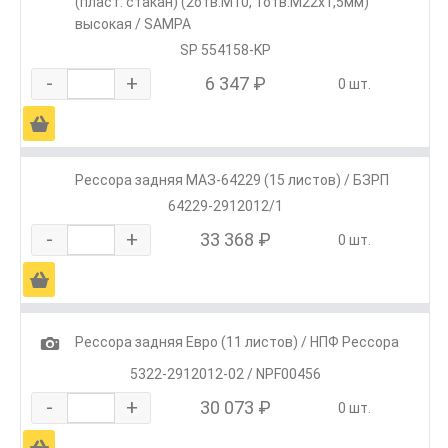
(пласт. стакан) (2отв.M10, 1отв.M22х1,5мм)
высокая / SAMPA
SP 554158-KP
-
+
6 347 ₽
0 шт.
Ä
Рессора задняя МАЗ-64229 (15 листов) / БЗРП
64229-2912012/1
-
+
33 368 ₽
0 шт.
Ä
1
Рессора задняя Евро (11 листов) / НПФ Рессора
5322-2912012-02 / NPF00456
-
+
30 073 ₽
0 шт.
Ä