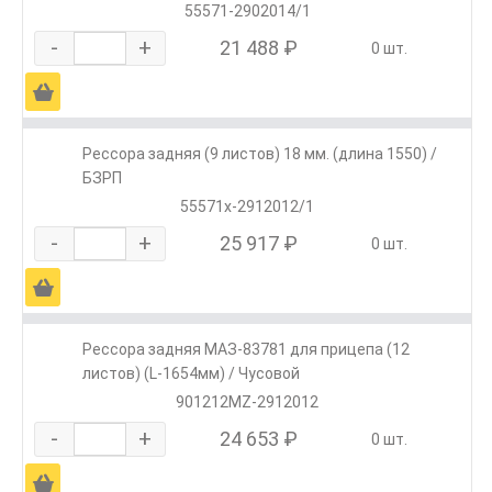
55571-2902014/1
-
+
21 488 ₽
0 шт.
Ä
Рессора задняя (9 листов) 18 мм. (длина 1550) /
БЗРП
55571х-2912012/1
-
+
25 917 ₽
0 шт.
Ä
Рессора задняя МАЗ-83781 для прицепа (12
листов) (L-1654мм) / Чусовой
901212MZ-2912012
-
+
24 653 ₽
0 шт.
Ä