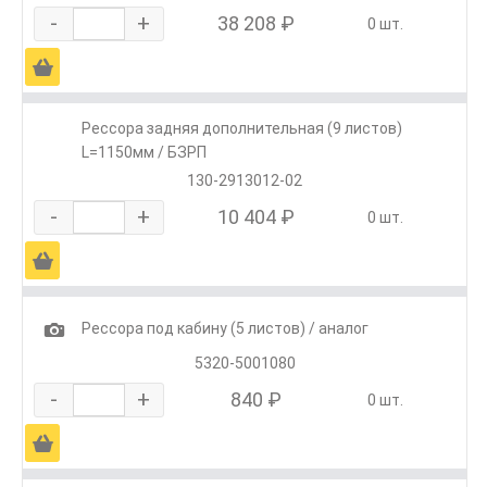
-
+
38 208 ₽
0 шт.
Ä
Рессора задняя дополнительная (9 листов)
L=1150мм / БЗРП
130-2913012-02
-
+
10 404 ₽
0 шт.
Ä
1
Рессора под кабину (5 листов) / аналог
5320-5001080
-
+
840 ₽
0 шт.
Ä