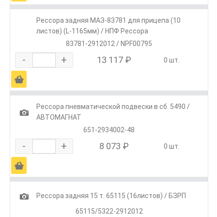
Рессора задняя МАЗ-83781 для прицепа (10
листов) (L-1165мм) / НПФ Рессора
83781-2912012 / NPF00795
-
+
13 117 ₽
0 шт.
Ä
Рессора пневматической подвески в сб. 5490 /
1
АВТОМАГНАТ
651-2934002-48
-
+
8 073 ₽
0 шт.
Ä
1
Рессора задняя 15 т. 65115 (16листов) / БЗРП
65115/5322-2912012