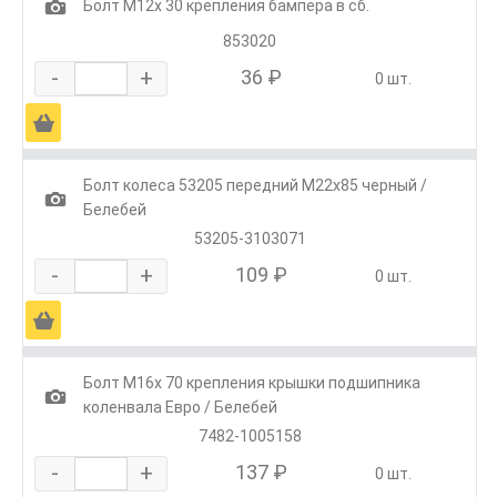
1
Болт М12х 30 крепления бампера в сб.
853020
-
+
36 ₽
0 шт.
Ä
Болт колеса 53205 передний М22х85 черный /
1
Белебей
53205-3103071
-
+
109 ₽
0 шт.
Ä
Болт М16х 70 крепления крышки подшипника
1
коленвала Евро / Белебей
7482-1005158
-
+
137 ₽
0 шт.