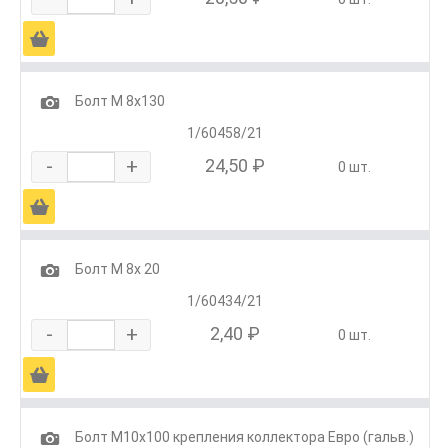
Ä
1
Болт М 8х130
1/60458/21
-
+
24,50 ₽
0 шт.
Ä
1
Болт М 8х 20
1/60434/21
-
+
2,40 ₽
0 шт.
Ä
1
Болт М10х100 крепления коллектора Евро (гальв.)