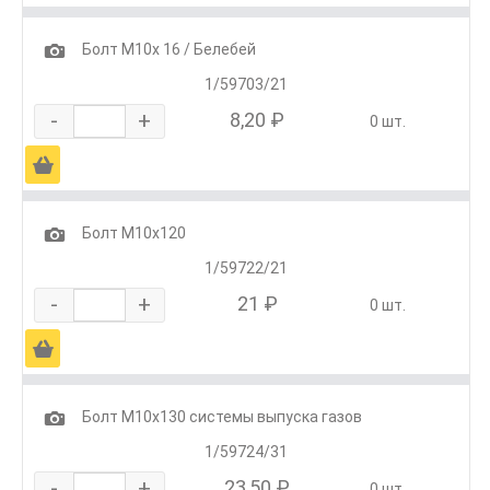
1
Болт М10х 16 / Белебей
1/59703/21
-
+
8,20 ₽
0 шт.
Ä
1
Болт М10х120
1/59722/21
-
+
21 ₽
0 шт.
Ä
1
Болт М10х130 системы выпуска газов
1/59724/31
-
+
23,50 ₽
0 шт.