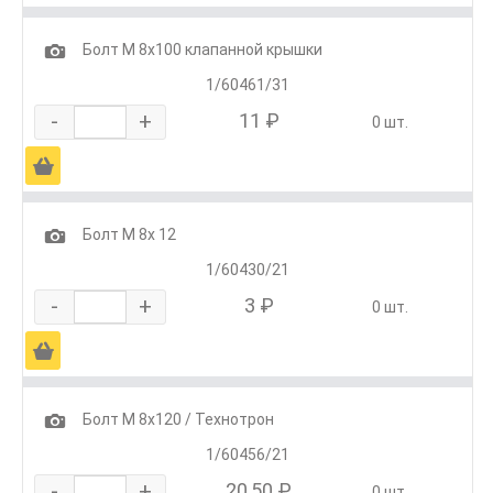
1
Болт М 8х100 клапанной крышки
1/60461/31
-
+
11 ₽
0 шт.
Ä
1
Болт М 8х 12
1/60430/21
-
+
3 ₽
0 шт.
Ä
1
Болт М 8х120 / Технотрон
1/60456/21
-
+
20,50 ₽
0 шт.