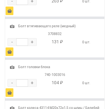
-
+
203 ₽
0 шт.
Ä
1
Болт втягивающего реле (медный)
3708832
-
+
131 ₽
0 шт.
Ä
1
Болт головки блока
740-1003016
-
+
104 ₽
0 шт.
Ä
1
Болт колеса 43114 М20х72х1,5 со шлиц / Белебей