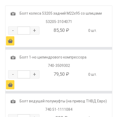
1
Болт колеса 53205 задний М22х95 со шлицами
53205-3104071
-
+
85,50 ₽
0 шт.
Ä
1
Болт 1-но цилиндрового компрессора
740-3509302
-
+
79,50 ₽
0 шт.
Ä
1
Болт ведущей полумуфты (на привод ТНВД Евро)
740.51-1111084