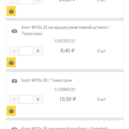
Ä
Болт М10х 25 на крышку реактивной штанги /
1
Технотрон
1/59707/21
-
+
8,40 ₽
0 шт.
Ä
1
Болт М10х 30 / Технотрон
1/13069/21
-
+
10,50 ₽
0 шт.
Ä
1
Болт М10х 35 карданный вал Евро / Белебей