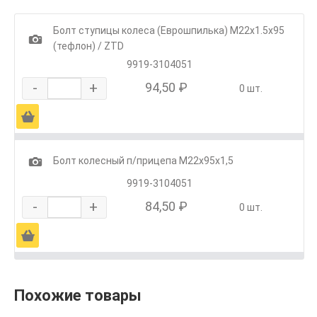
Болт ступицы колеса (Еврошпилька) М22х1.5х95
1
(тефлон) / ZTD
9919-3104051
-
+
94,50 ₽
0 шт.
Ä
1
Болт колесный п/прицепа М22х95х1,5
9919-3104051
-
+
84,50 ₽
0 шт.
Ä
Похожие товары