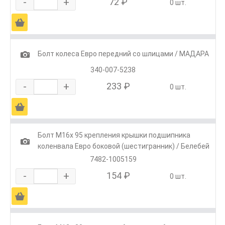
-
+
72 ₽
0 шт.
Ä
1
Болт колеса Евро передний со шлицами / МАДАРА
340-007-5238
-
+
233 ₽
0 шт.
Ä
Болт М16х 95 крепления крышки подшипника
1
коленвала Евро боковой (шестигранник) / Белебей
7482-1005159
-
+
154 ₽
0 шт.
Ä