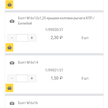
Ä
Болт М 6х12х1,25 крышки колпака рычага КПП /
1
Белебей
1/09020/21
-
+
2,30 ₽
0 шт.
Ä
1
Болт М 6х14
1/09021/21
-
+
1,50 ₽
0 шт.
Ä
1
Болт М 6х16