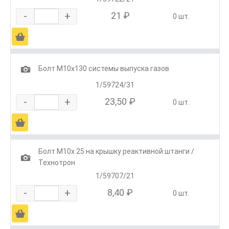
-
+
21 ₽
0 шт.
Ä
1
Болт М10х130 системы выпуска газов
1/59724/31
-
+
23,50 ₽
0 шт.
Ä
Болт М10х 25 на крышку реактивной штанги /
1
Технотрон
1/59707/21
-
+
8,40 ₽
0 шт.
Ä