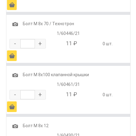
Ä
1
Болт М 8х 70 / Технотрон
1/60446/21
-
+
11 ₽
0 шт.
Ä
1
Болт М 8х100 клапанной крышки
1/60461/31
-
+
11 ₽
0 шт.
Ä
1
Болт М 8х 12
1/60430/21