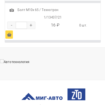
1
Болт М10х 65 / Технотрон
1/13437/21
-
+
16 ₽
0 шт.
Ä