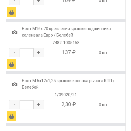
-
+
109 ₽
0 шт.
Ä
Болт М16х 70 крепления крышки подшипника
1
коленвала Евро / Белебей
7482-1005158
-
+
137 ₽
0 шт.
Ä
Болт М 6х12х1,25 крышки колпака рычага КПП /
1
Белебей
1/09020/21
-
+
2,30 ₽
0 шт.
Ä