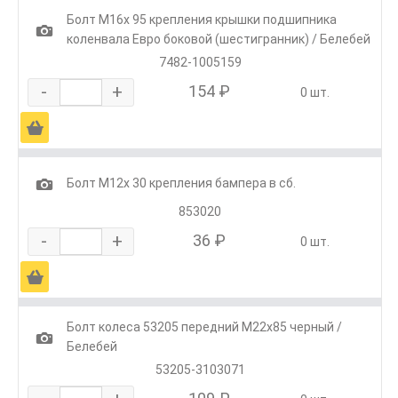
Болт М16х 95 крепления крышки подшипника
1
коленвала Евро боковой (шестигранник) / Белебей
7482-1005159
-
+
154 ₽
0 шт.
Ä
1
Болт М12х 30 крепления бампера в сб.
853020
-
+
36 ₽
0 шт.
Ä
Болт колеса 53205 передний М22х85 черный /
1
Белебей
53205-3103071