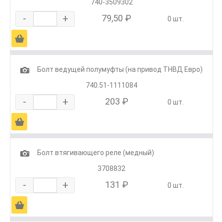
740-3509302
-
+
79,50 ₽
0 шт.
Ä
1
Болт ведущей полумуфты (на привод ТНВД Евро)
740.51-1111084
-
+
203 ₽
0 шт.
Ä
1
Болт втягивающего реле (медный)
3708832
-
+
131 ₽
0 шт.
Ä