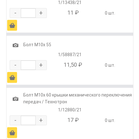
1/13438/21
-
+
11 ₽
0 шт.
Ä
1
Болт М10х 55
1/58887/21
-
+
11,50 ₽
0 шт.
Ä
Болт М10х 60 крышки механического переключения
1
передач / Технотрон
1/12880/21
-
+
17 ₽
0 шт.
Ä