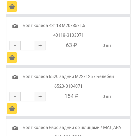
Ä
1
Болт колеса 43118 М20х85х1,5
43118-3103071
-
+
63 ₽
0 шт.
Ä
1
Болт колеса 6520 задний М22х125 / Белебей
6520-3104071
-
+
154 ₽
0 шт.
Ä
1
Болт колеса Евро задний со шлицами / МАДАРА