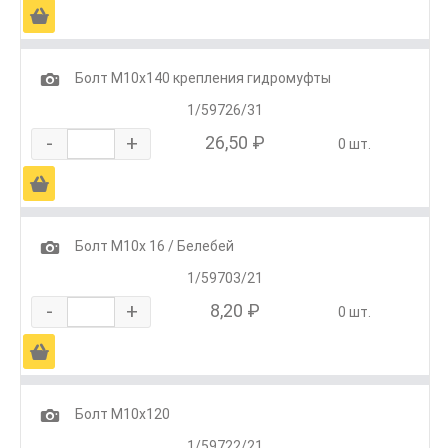
Ä
1
Болт М10х140 крепления гидромуфты
1/59726/31
-
+
26,50 ₽
0 шт.
Ä
1
Болт М10х 16 / Белебей
1/59703/21
-
+
8,20 ₽
0 шт.
Ä
1
Болт М10х120
1/59722/21