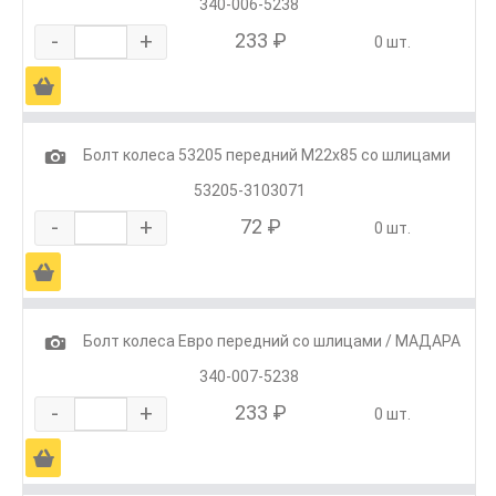
340-006-5238
-
+
233 ₽
0 шт.
Ä
1
Болт колеса 53205 передний М22х85 со шлицами
53205-3103071
-
+
72 ₽
0 шт.
Ä
1
Болт колеса Евро передний со шлицами / МАДАРА
340-007-5238
-
+
233 ₽
0 шт.
Ä