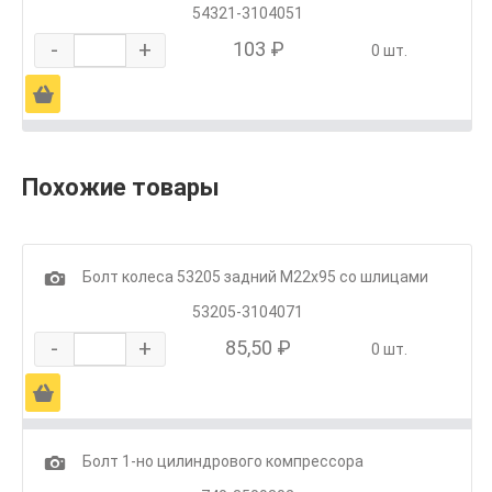
54321-3104051
-
+
103 ₽
0 шт.
Ä
Похожие товары
1
Болт колеса 53205 задний М22х95 со шлицами
53205-3104071
-
+
85,50 ₽
0 шт.
Ä
1
Болт 1-но цилиндрового компрессора