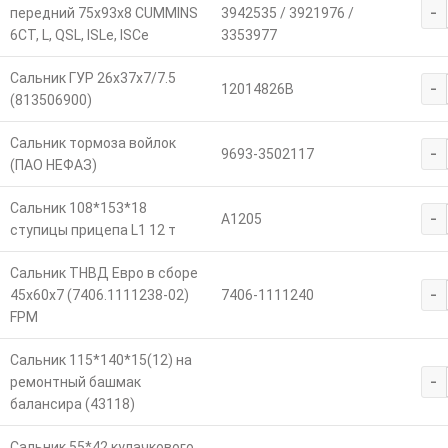
-
передний 75х93х8 CUMMINS
3942535 / 3921976 /
6CT, L, QSL, ISLe, ISCe
3353977
Сальник ГУР 26x37x7/7.5
-
12014826B
(813506900)
Сальник тормоза войлок
-
9693-3502117
(ПАО НЕФАЗ)
Сальник 108*153*18
-
A1205
ступицы прицепа L1 12 т
Сальник ТНВД Евро в сборе
-
45х60х7 (7406.1111238-02)
7406-1111240
FPM
Сальник 115*140*15(12) на
-
ремонтный башмак
балансира (43118)
Сальник 55*42 кулачкового