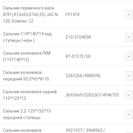
Сальник первичного вала
-
КПП (47,6х65,07х6,35) JAC N-
F91410
120, Компас-12
Сальник 114*145*14 зад.
-
210-3104038
ступицы (черн.)
Сальник коленвала FKM
-
81-01372-SX
(115*140*12)
Сальник коленвала
-
5265266/4980596
передний 50,3*65*8/10
Сальник коленвала задний
-
3693669/5265267/4946755
110*125*12
Сальник 2.2-125*155*15
-
передней ступицы
Сальник коленвала
3921927 / 3968562 /