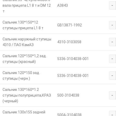
-
вала прицепа L1 8 т и DM 12
А3843
т
Сальник 130*150*12
-
GB13871-1992
ступицы прицепа L1 8 т
Сальник наружный ступицы
-
4310-3103058
4310 / ПАО КамАЗ
Сальник 120*150*1,2 зад.
-
5336-3104038-001
ступицы (красный)
Сальник 120*150 зад.
-
5336-3104038-001
ступицы (черн.)
Сальник 130*160*1.2
-
ступицы полуприцепа,КРАЗ
500-3104038
(черный)
Сальник 130х155 задней
-
500А-3104038