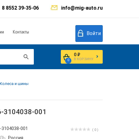
8 8552 39-35-06
info@mig-auto.ru
ии
Контакты
Войти
0 ₽
В КОРЗИНУ
0
 Колеса и шины
36-3104038-001
-3104038-001
( 0 )
ЛЬ:
Россия