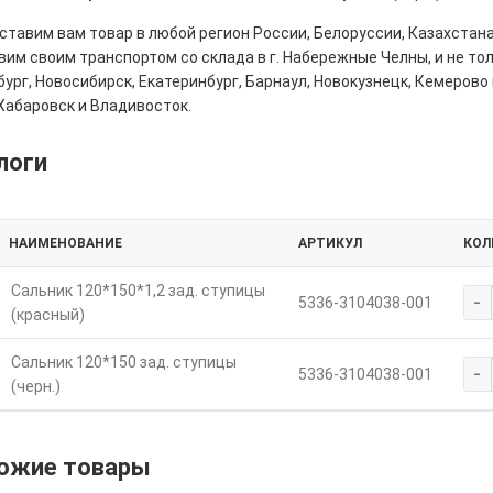
тавим вам товар в любой регион России, Белоруссии, Казахстана
им своим транспортом со склада в г. Набережные Челны, и не толь
ург, Новосибирск, Екатеринбург, Барнаул, Новокузнецк, Кемерово 
Хабаровск и Владивосток.
логи
НАИМЕНОВАНИЕ
АРТИКУЛ
КОЛ
Сальник 120*150*1,2 зад. ступицы
-
5336-3104038-001
(красный)
Сальник 120*150 зад. ступицы
-
5336-3104038-001
(черн.)
ожие товары