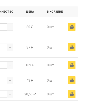
ИЧЕСТВО
ЦЕНА
В КОРЗИНЕ
+
Ä
80 ₽
0 шт.
+
Ä
87 ₽
0 шт.
+
Ä
109 ₽
0 шт.
+
Ä
43 ₽
0 шт.
+
Ä
20,50 ₽
0 шт.