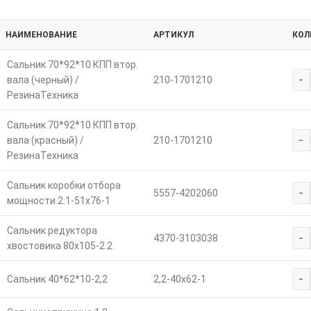
НАИМЕНОВАНИЕ
АРТИКУЛ
КОЛ
Сальник 70*92*10 КПП втор.
-
вала (черный) /
210-1701210
РезинаТехника
Сальник 70*92*10 КПП втор.
-
вала (красный) /
210-1701210
РезинаТехника
Сальник коробки отбора
-
5557-4202060
мощности 2.1-51х76-1
Сальник редуктора
-
4370-3103038
хвостовика 80х105-2.2
-
Сальник 40*62*10-2,2
2,2-40х62-1