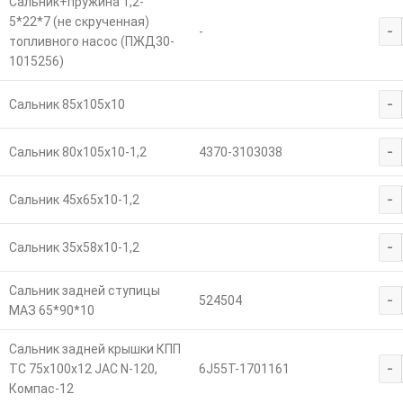
Сальник+пружина 1,2-
5*22*7 (не скрученная)
-
-
топливного насос (ПЖД30-
1015256)
-
Сальник 85х105х10
-
Сальник 80х105х10-1,2
4370-3103038
-
Сальник 45х65х10-1,2
-
Сальник 35х58х10-1,2
Сальник задней ступицы
-
524504
МАЗ 65*90*10
Сальник задней крышки КПП
-
ТС 75х100х12 JAC N-120,
6J55T-1701161
Компас-12