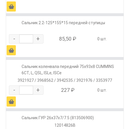
Ä
Сальник 2.2-125*155*15 передней ступицы
-
+
85,50 ₽
0 шт.
Ä
Сальник коленвала передний 75х93х8 CUMMINS
6CT, L, QSL, ISLe, ISCe
3921927 / 3968562 / 3942535 / 3921976 / 3353977
-
+
227 ₽
0 шт.
Ä
Сальник ГУР 26x37x7/7.5 (813506900)
12014826B