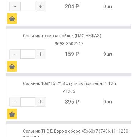
-
+
284 ₽
0 шт.
Ä
Сальник тормоза войлок (ПАО НЕФАЗ)
9693-3502117
-
+
159 ₽
0 шт.
Ä
Сальник 108*153*18 ступицы прицепа L1 12 т
A1205
-
+
395 ₽
0 шт.
Ä
Сальник ТНВД Евро в сборе 45х60х7 (7406.1111238-