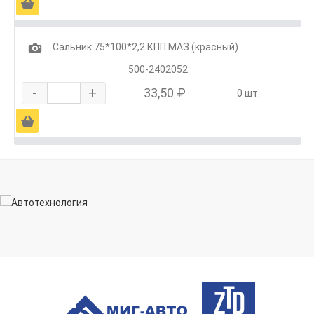
Ä
1
Сальник 75*100*2,2 КПП МАЗ (красный)
500-2402052
-
+
33,50 ₽
0 шт.
Ä