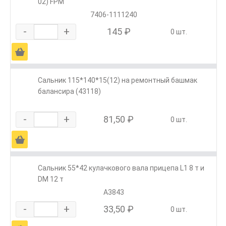
02) FPM
7406-1111240
-
+
145 ₽
0 шт.
Ä
Сальник 115*140*15(12) на ремонтный башмак
балансира (43118)
-
+
81,50 ₽
0 шт.
Ä
Сальник 55*42 кулачкового вала прицепа L1 8 т и
DM 12 т
А3843
-
+
33,50 ₽
0 шт.