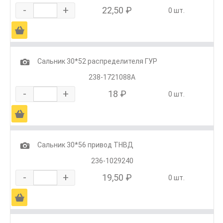
-
+
22,50 ₽
0 шт.
Ä
1
Сальник 30*52 распределителя ГУР
238-1721088А
-
+
18 ₽
0 шт.
Ä
1
Сальник 30*56 привод ТНВД
236-1029240
-
+
19,50 ₽
0 шт.
Ä