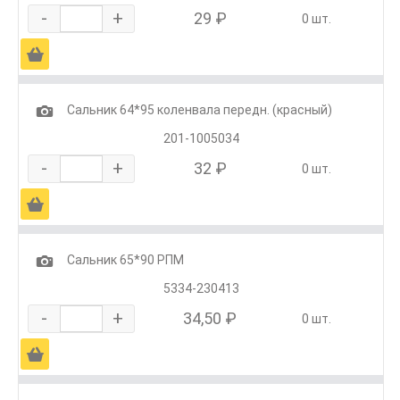
-
+
29 ₽
0 шт.
Ä
1
Сальник 64*95 коленвала передн. (красный)
201-1005034
-
+
32 ₽
0 шт.
Ä
1
Сальник 65*90 РПМ
5334-230413
-
+
34,50 ₽
0 шт.
Ä