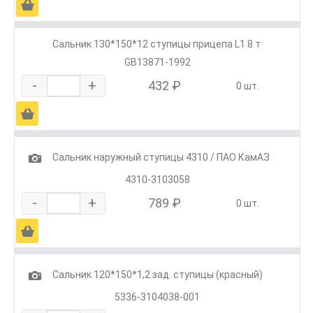
Ä
Сальник 130*150*12 ступицы прицепа L1 8 т
GB13871-1992
-
+
432 ₽
0 шт.
Ä
1
Сальник наружный ступицы 4310 / ПАО КамАЗ
4310-3103058
-
+
789 ₽
0 шт.
Ä
1
Сальник 120*150*1,2 зад. ступицы (красный)
5336-3104038-001