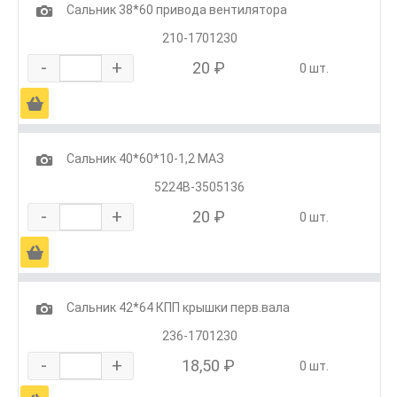
1
Сальник 38*60 привода вентилятора
210-1701230
-
+
20 ₽
0 шт.
Ä
1
Сальник 40*60*10-1,2 МАЗ
5224В-3505136
-
+
20 ₽
0 шт.
Ä
1
Сальник 42*64 КПП крышки перв.вала
236-1701230
-
+
18,50 ₽
0 шт.