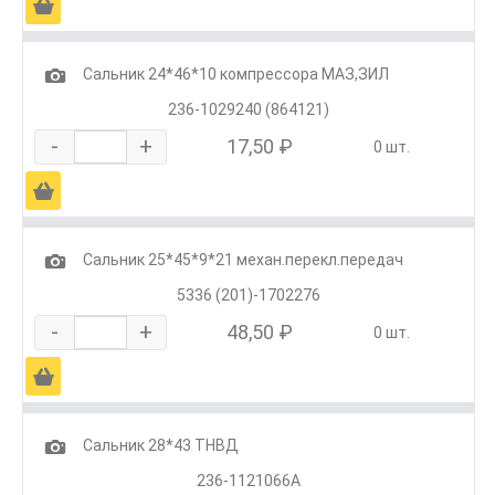
Ä
1
Сальник 24*46*10 компрессора МАЗ,ЗИЛ
236-1029240 (864121)
-
+
17,50 ₽
0 шт.
Ä
1
Сальник 25*45*9*21 механ.перекл.передач
5336 (201)-1702276
-
+
48,50 ₽
0 шт.
Ä
1
Сальник 28*43 ТНВД
236-1121066А