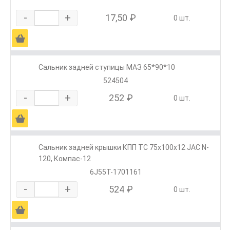
-
+
17,50 ₽
0 шт.
Ä
Сальник задней ступицы МАЗ 65*90*10
524504
-
+
252 ₽
0 шт.
Ä
Сальник задней крышки КПП ТС 75х100х12 JAC N-
120, Компас-12
6J55T-1701161
-
+
524 ₽
0 шт.
Ä