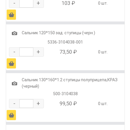
-
+
103 ₽
0 шт.
Ä
1
Сальник 120*150 зад. ступицы (черн.)
5336-3104038-001
-
+
73,50 ₽
0 шт.
Ä
Сальник 130*160*1.2 ступицы полуприцепа,КРАЗ
1
(черный)
500-3104038
-
+
99,50 ₽
0 шт.
Ä