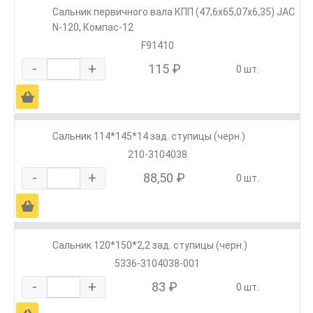
Сальник первичного вала КПП (47,6х65,07х6,35) JAC
N-120, Компас-12
F91410
-
+
115 ₽
0 шт.
Ä
Сальник 114*145*14 зад. ступицы (черн.)
210-3104038
-
+
88,50 ₽
0 шт.
Ä
Сальник 120*150*2,2 зад. ступицы (черн.)
5336-3104038-001
-
+
83 ₽
0 шт.