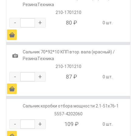
РезинаТехника
210-1701210
-
+
80 ₽
0 шт.
Ä
Сальник 70*92*10 КПП втор. вала (красный) /
1
РезинаТехника
210-1701210
-
+
87 ₽
0 шт.
Ä
Сальник коробки отбора мощности 2.1-51х76-1
5557-4202060
-
+
109 ₽
0 шт.