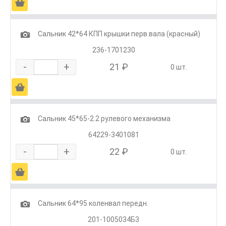
Ä
1
Сальник 42*64 КПП крышки перв.вала (красный)
236-1701230
-
+
21 ₽
0 шт.
Ä
1
Сальник 45*65-2.2 рулевого механизма
64229-3401081
-
+
22 ₽
0 шт.
Ä
1
Сальник 64*95 коленвал передн.
201-1005034Б3