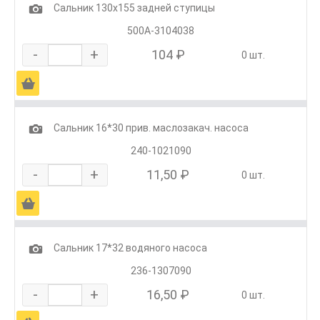
1
Сальник 130х155 задней ступицы
500А-3104038
-
+
104 ₽
0 шт.
Ä
1
Сальник 16*30 прив. маслозакач. насоса
240-1021090
-
+
11,50 ₽
0 шт.
Ä
1
Сальник 17*32 водяного насоса
236-1307090
-
+
16,50 ₽
0 шт.