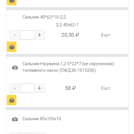
Ä
Сальник 40*62*10-2,2
2,2-40х62-1
-
+
20,50 ₽
0 шт.
Ä
Сальник+пружина 1,2-5*22*7 (не скрученная)
1
топливного насос (ПЖД30-1015256)
-
-
+
58 ₽
0 шт.
Ä
1
Сальник 85х105х10