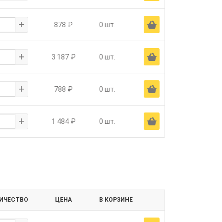
+
Ä
878 ₽
0 шт.
+
Ä
3 187 ₽
0 шт.
+
Ä
788 ₽
0 шт.
+
Ä
1 484 ₽
0 шт.
ИЧЕСТВО
ЦЕНА
В КОРЗИНЕ