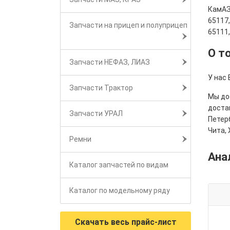
КамАЗ
65117
Запчасти на прицеп и полуприцеп
65111
О т
Запчасти НЕФАЗ, ЛИАЗ
У нас
Запчасти Трактор
Мы дос
достав
Запчасти УРАЛ
Петерб
Чита, 
Ремни
Ана
Каталог запчастей по видам
Каталог по модельному ряду
Скачать весь прайс-лист