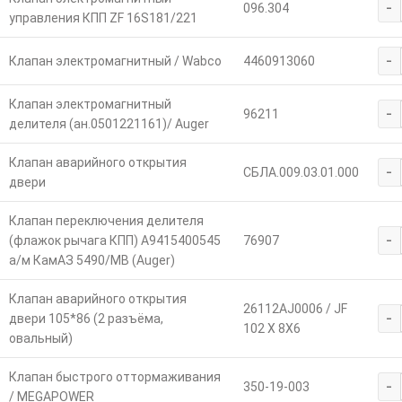
-
096.304
управления КПП ZF 16S181/221
-
Клапан электромагнитный / Wabco
4460913060
Клапан электромагнитный
-
96211
делителя (ан.0501221161)/ Auger
Клапан аварийного открытия
-
СБЛА.009.03.01.000
двери
Клапан переключения делителя
-
(флажок рычага КПП) A9415400545
76907
а/м КамАЗ 5490/МВ (Auger)
Клапан аварийного открытия
26112AJ0006 / JF
-
двери 105*86 (2 разъёма,
102 X 8X6
овальный)
Клапан быстрого оттормаживания
-
350-19-003
/ MEGAPOWER