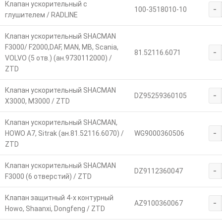
Клапан ускорительный с
-
100-3518010-10
глушителем / RADLINE
Клапан ускорительный SHACMAN
F3000/ F2000,DAF, MAN, MB, Scania,
-
81.52116.6071
VOLVO (5 отв.) (ан.9730112000) /
ZTD
Клапан ускорительный SHACMAN
-
DZ95259360105
X3000, М3000 / ZTD
Клапан ускорительный SHACMAN,
-
HOWO A7, Sitrak (ан.81.52116.6070) /
WG9000360506
ZTD
Клапан ускорительный SHACMAN
-
DZ9112360047
F3000 (6 отверстий) / ZTD
Клапан защитный 4-х контурный
-
AZ9100360067
Howo, Shaanxi, Dongfeng / ZTD