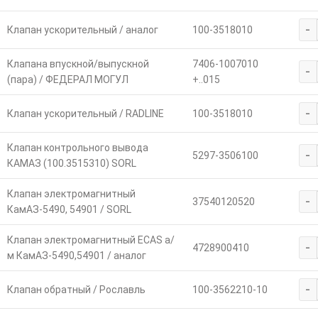
-
Клапан ускорительный / аналог
100-3518010
Клапана впускной/выпускной
7406-1007010
-
(пара) / ФЕДЕРАЛ МОГУЛ
+..015
-
Клапан ускорительный / RADLINE
100-3518010
Клапан контрольного вывода
-
5297-3506100
КАМАЗ (100.3515310) SORL
Клапан электромагнитный
-
37540120520
КамАЗ-5490, 54901 / SORL
Клапан электромагнитный ECAS а/
-
4728900410
м КамАЗ-5490,54901 / аналог
-
Клапан обратный / Рославль
100-3562210-10