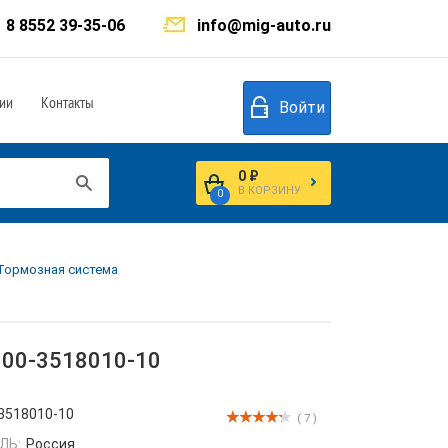
8 8552 39-35-06
info@mig-auto.ru
ии
Контакты
Войти
0 ₽
В КОРЗИНУ
0
.Тормозная система
100-3518010-10
3518010-10
( 7 )
ЛЬ:
Россия