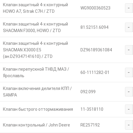
Клапан защитный 4-х контурный
-
WG9000360523
HOWO A7, Sitrak C7H / ZTD
Клапан защитный 4-х контурный
-
81.52151.6094
SHACMAN F3000, HOWO / ZTD
Клапан защитный 4-х контурный
-
SHACMAN X3000 E5
DZ96189361084
(ан.DZ9347141610) / ZTD
Клапан перепускной ТНВД МАЗ /
-
60-1111282-01
Ярославль
Клапан включения делителя КПП /
-
092.099
SAMPA
-
Клапан быстрого оттормаживания
11-3518110
-
Клапан контрольный / John Deere
RE257192