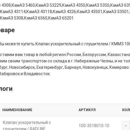
 4308,КамАЗ 5460,КамАЗ 53229,КамАЗ 4350,КамАЗ 5350,КамАЗ 63
,КамАЗ 43114,КамАЗ 43118,КамАЗ 4326,КамАЗ 43501,КамАЗ 53501
,КамАЗ 5308,КамАЗ 6560,КамАЗ 65201
оваре
 Вы можете купить Клапан ускорительный с глушителем / КММЗ 100
тавим вам товар в любой регион России, Белоруссии, Казахстана
им своим транспортом со склада в г. Набережные Челны, и не толь
ург, Новосибирск, Екатеринбург, Барнаул, Новокузнецк, Кемерово 
Хабаровск и Владивосток.
логи
НАИМЕНОВАНИЕ
АРТИКУЛ
КОЛ
Клапан ускорительный с
-
100-3518010-10
глушителем / RADLINE