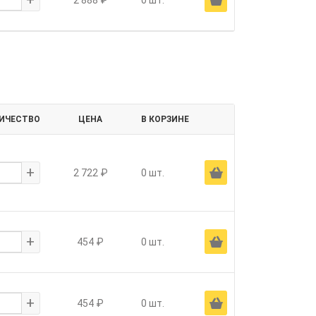
2 888 ₽
0 шт.
ИЧЕСТВО
ЦЕНА
В КОРЗИНЕ
+
Ä
2 722 ₽
0 шт.
+
Ä
454 ₽
0 шт.
+
Ä
454 ₽
0 шт.