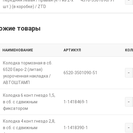
передняя левая / правая (к-т из 2-х
4370-3501090/91
шт.) (в коробке) / ZTD
ожие товары
НАИМЕНОВАНИЕ
АРТИКУЛ
КОЛ
Колодка тормозная в сб.
6520 Евро-2 (литая)
-
6520-3501090-51
укороченная накладка /
АВТОШТАМП
Колодка 6 конт.гнездо 1,5,
-
в сб. с сдвижным
1-1418469-1
фиксатором
Колодка 4 конт.гнездо 2,8,
-
в сб. с сдвижным
1-1418390-1