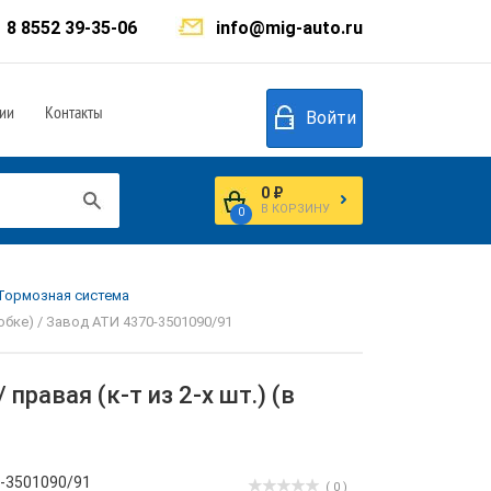
8 8552 39-35-06
info@mig-auto.ru
ии
Контакты
Войти
0 ₽
В КОРЗИНУ
0
.Тормозная система
обке) / Завод АТИ 4370-3501090/91
равая (к-т из 2-х шт.) (в
-3501090/91
( 0 )