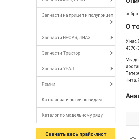
Опи
ребро
Запчасти на прицеп и полуприцеп
О т
Запчасти НЕФАЗ, ЛИАЗ
У нас 
4370-3
Запчасти Трактор
Мы дос
достав
Запчасти УРАЛ
Петерб
Чита, 
Ремни
Ана
Каталог запчастей по видам
Каталог по модельному ряду
Скачать весь прайс-лист
1