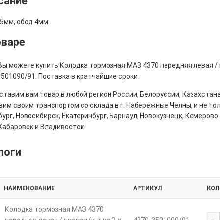
сание
 5мм, обод 4мм
оваре
Вы можете купить Колодка тормозная МАЗ 4370 передняя левая / пра
501090/91. Поставка в кратчайшие сроки.
тавим вам товар в любой регион России, Белоруссии, Казахстана
им своим транспортом со склада в г. Набережные Челны, и не толь
ург, Новосибирск, Екатеринбург, Барнаул, Новокузнецк, Кемерово 
Хабаровск и Владивосток.
логи
НАИМЕНОВАНИЕ
АРТИКУЛ
КОЛ
Колодка тормозная МАЗ 4370
-