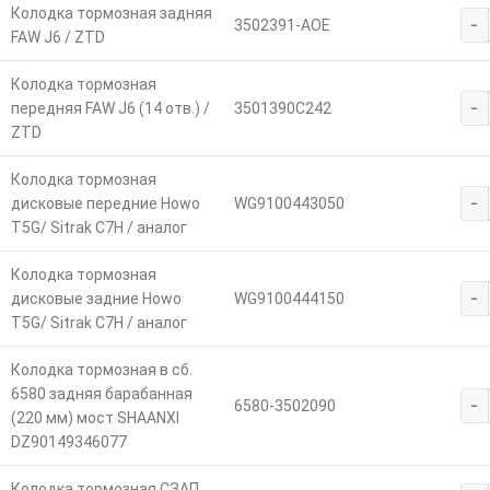
Колодка тормозная задняя
-
3502391-AOE
FAW J6 / ZTD
Колодка тормозная
-
передняя FAW J6 (14 отв.) /
3501390C242
ZTD
Колодка тормозная
-
дисковые передние Howo
WG9100443050
T5G/ Sitrak C7H / аналог
Колодка тормозная
-
дисковые задние Howo
WG9100444150
T5G/ Sitrak C7H / аналог
Колодка тормозная в сб.
6580 задняя барабанная
-
6580-3502090
(220 мм) мост SHAANXI
DZ90149346077
Колодка тормозная СЗАП