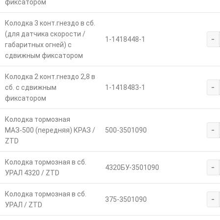
фиксатором
Колодка 3 конт.гнездо в сб.
(для датчика скорости /
-
1-1418448-1
габаритных огней) с
сдвижным фиксатором
Колодка 2 конт.гнездо 2,8 в
-
сб. с сдвижным
1-1418483-1
фиксатором
Колодка тормозная
-
МАЗ-500 (передняя) КРАЗ /
500-3501090
ZTD
Колодка тормозная в сб.
-
4320БУ-3501090
УРАЛ 4320 / ZTD
Колодка тормозная в сб.
-
375-3501090
УРАЛ / ZTD