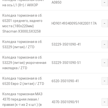
-
А0850
на ось L1 (8т) / АККОР
Колодка тормозная в сб.
65201 среднего, заднего
-
HD90149340095/HX200117A
моста (180х220мм)
Shacman X3000,SX3258
Колодка тормозная в сб.
-
53229-3501090-41
53229 (литая) / ZTD
Колодка тормозная в сб.
-
53229 (литая) укороченная
53229-3501090-51
накладка / ZTD
Колодка тормозная в сб.
-
6520-3501090-41
6520 Евро-2 (литая) / ZTD
Колодка тормозная МАЗ
4370 передняя левая /
-
4370-3501090/91
правая (к-т из 2-х шт.) (в