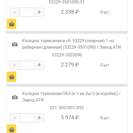
53229-3501090-51
-
+
2 338 ₽
0 шт.
Ä
Колодка тормозная в сб. 53229 (сварная) 1-но
1
реберная (длинная) (53229-3501090) / Завод АТИ
53229-3502090
-
+
2 279 ₽
0 шт.
Ä
Колодка тормозная ПАЗ (к-т из 2шт) (в коробке) /
1
Завод АТИ
231-3501091/092
-
+
5 974 ₽
0 шт.
Ä