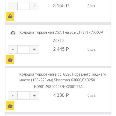
-
+
3 165 ₽
0 шт.
Ä
1
Колодка тормозная СЗАП на ось L1 (8т) / АККОР
А0850
-
+
2 445 ₽
0 шт.
Ä
Колодка тормозная в сб. 65201 среднего, заднего
моста (180х220мм) Shacman X3000,SX3258
HD90149340095/HX200117A
-
+
4 330 ₽
0 шт.
Ä