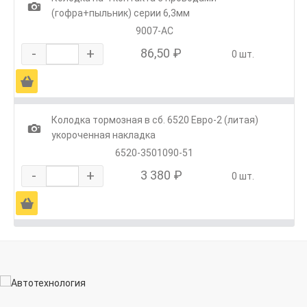
1
(гофра+пыльник) серии 6,3мм
9007-АС
-
+
86,50 ₽
0 шт.
Ä
Колодка тормозная в сб. 6520 Евро-2 (литая)
1
укороченная накладка
6520-3501090-51
-
+
3 380 ₽
0 шт.
Ä