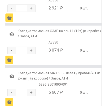
А0850
-
+
2 921 ₽
0 шт.
Ä
Колодка тормозная СЗАП на ось L1 (12т) (в коробке)
1
/ Завод АТИ
А3830
-
+
3 074 ₽
0 шт.
Ä
Колодка тормозная МАЗ 5336 левая / правая (к-т из
1
2-х шт.) (в коробке) / Завод АТИ
5336-3501090/091
-
+
5 607 ₽
0 шт.
Ä