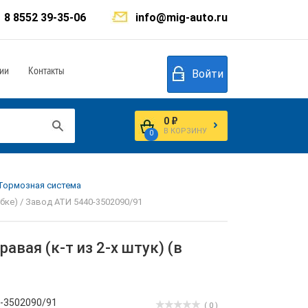
8 8552 39-35-06
info@mig-auto.ru
ии
Контакты
Войти
0 ₽
В КОРЗИНУ
0
.Тормозная система
обке) / Завод АТИ 5440-3502090/91
авая (к-т из 2-х штук) (в
-3502090/91
( 0 )