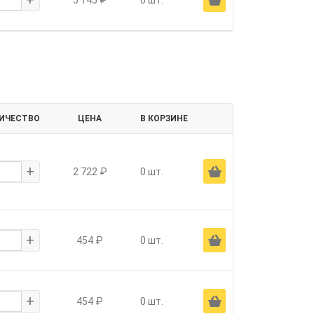
5 145 ₽
0 шт.
ИЧЕСТВО
ЦЕНА
В КОРЗИНЕ
+
Ä
2 722 ₽
0 шт.
+
Ä
454 ₽
0 шт.
+
Ä
454 ₽
0 шт.