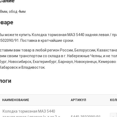
сание
 8мм, обод 4мм
оваре
Вы можете купить Колодка тормозная МАЗ 5440 задняя левая / права
502090/91. Поставка в кратчайшие сроки.
тавим вам товар в любой регион России, Белоруссии, Казахстана
им своим транспортом со склада в г. Набережные Челны, и не толь
ург, Новосибирск, Екатеринбург, Барнаул, Новокузнецк, Кемерово 
Хабаровск и Владивосток.
логи
НАИМЕНОВАНИЕ
АРТИКУЛ
КОЛ
Колодка тормозная МАЗ 5440
-