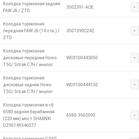
Колодка тормозная задняя
-
3502391-AOE
FAW J6 / ZTD
Колодка тормозная
-
передняя FAW J6 (14 отв.) /
3501390C242
ZTD
Колодка тормозная
-
дисковые передние Howo
WG9100443050
T5G/ Sitrak C7H / аналог
Колодка тормозная
-
дисковые задние Howo
WG9100444150
T5G/ Sitrak C7H / аналог
Колодка тормозная в сб.
6580 задняя барабанная
-
6580-3502090
(220 мм) мост SHAANXI
DZ90149346077
Колодка тормозная СЗАП