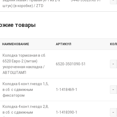
задняя левая / правая (к-т из 2-х
5440-3502090/91
штук) (в коробке) / ZTD
ожие товары
НАИМЕНОВАНИЕ
АРТИКУЛ
КОЛ
Колодка тормозная в сб.
6520 Евро-2 (литая)
-
6520-3501090-51
укороченная накладка /
АВТОШТАМП
Колодка 6 конт.гнездо 1,5,
-
в сб. с сдвижным
1-1418469-1
фиксатором
Колодка 4 конт.гнездо 2,8,
-
в сб. с сдвижным
1-1418390-1