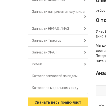
Опи
ребро
Запчасти на прицеп и полуприцеп
О т
Запчасти НЕФАЗ, ЛИАЗ
У нас 
5440-3
Запчасти Трактор
Мы дос
достав
Запчасти УРАЛ
Петерб
Чита, 
Ремни
Ана
Каталог запчастей по видам
Каталог по модельному ряду
Скачать весь прайс-лист
1