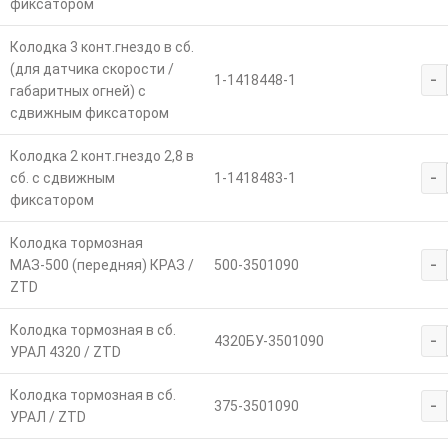
фиксатором
Колодка 3 конт.гнездо в сб.
(для датчика скорости /
-
1-1418448-1
габаритных огней) с
сдвижным фиксатором
Колодка 2 конт.гнездо 2,8 в
-
сб. с сдвижным
1-1418483-1
фиксатором
Колодка тормозная
-
МАЗ-500 (передняя) КРАЗ /
500-3501090
ZTD
Колодка тормозная в сб.
-
4320БУ-3501090
УРАЛ 4320 / ZTD
Колодка тормозная в сб.
-
375-3501090
УРАЛ / ZTD