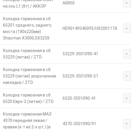
-
А0850
на ось L1 (8т) / АККОР
Колодка тормозная в сб.
65201 среднего, заднего
-
HD90149340095/HX200117A
моста (180х220мм)
Shacman X3000,SX3258
Колодка тормозная в сб.
-
53229-3501090-41
53229 (литая) / ZTD
Колодка тормозная в сб.
-
53229 (литая) укороченная
53229-3501090-51
накладка / ZTD
Колодка тормозная в сб.
-
6520-3501090-41
6520 Евро-2 (литая) / ZTD
Колодка тормозная МАЗ
4370 передняя левая /
-
4370-3501090/91
правая (к-т из 2-х шт.) (в