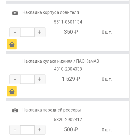
1
Накладка корпуса ловителя
5511-8601134
-
+
350 ₽
0 шт.
Ä
Накладка кулака нижняя / ПАО КамАЗ
4310-2304038
-
+
1 529 ₽
0 шт.
Ä
1
Накладка передней рессоры
5320-2902412
-
+
500 ₽
0 шт.