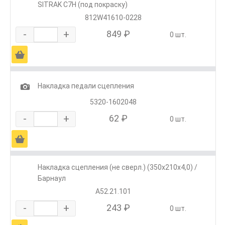
SITRAK C7H (под покраску)
812W41610-0228
-
+
849 ₽
0 шт.
Ä
1
Накладка педали сцепления
5320-1602048
-
+
62 ₽
0 шт.
Ä
Накладка сцепления (не сверл.) (350х210х4,0) /
Барнаул
A52.21.101
-
+
243 ₽
0 шт.