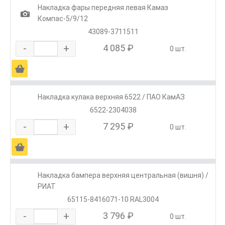
Накладка фары передняя левая Камаз
1
Компас-5/9/12
43089-3711511
-
+
4 085 ₽
0 шт.
Ä
Накладка кулака верхняя 6522 / ПАО КамАЗ
6522-2304038
-
+
7 295 ₽
0 шт.
Ä
Накладка бампера верхняя центральная (вишня) /
РИАТ
65115-8416071-10 RAL3004
-
+
3 796 ₽
0 шт.