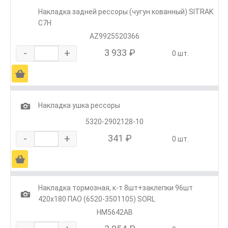
Накладка задней рессоры (чугун кованный) SITRAK
C7H
AZ9925520366
-
+
3 933 ₽
0 шт.
Ä
1
Накладка ушка рессоры
5320-2902128-10
-
+
341 ₽
0 шт.
Ä
Накладка тормозная, к-т 8шт+заклепки 96шт
1
420х180 ПАО (6520-3501105) SORL
HM5642AB