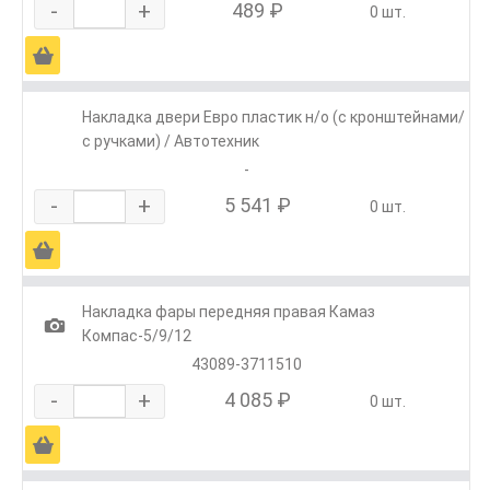
-
+
489 ₽
0 шт.
Ä
Накладка двери Евро пластик н/о (с кронштейнами/
с ручками) / Автотехник
-
-
+
5 541 ₽
0 шт.
Ä
Накладка фары передняя правая Камаз
1
Компас-5/9/12
43089-3711510
-
+
4 085 ₽
0 шт.
Ä