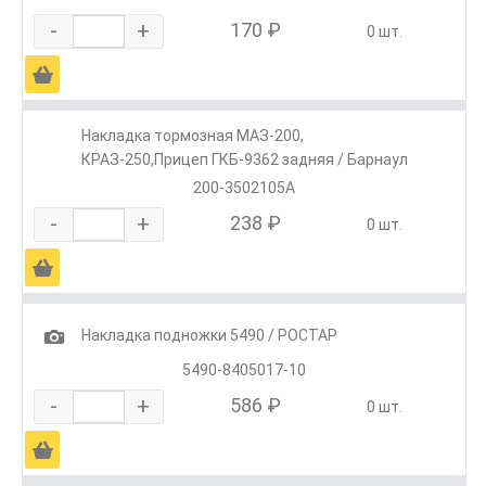
-
+
170 ₽
0 шт.
Ä
Накладка тормозная МАЗ-200,
КРАЗ-250,Прицеп ГКБ-9362 задняя / Барнаул
200-3502105А
-
+
238 ₽
0 шт.
Ä
1
Накладка подножки 5490 / РОСТАР
5490-8405017-10
-
+
586 ₽
0 шт.
Ä