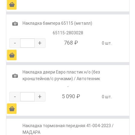
Ä
1
Накладка бампера 65115 (металл)
65115-2803028
-
+
768 ₽
0 шт.
Ä
Накладка двери Евро пластик н/о (без
1
кронштейнов/с ручками) / Автотехник
-
-
+
5 090 ₽
0 шт.
Ä
Накладка тормозная передняя 41-004-2023 /
МАДАРА