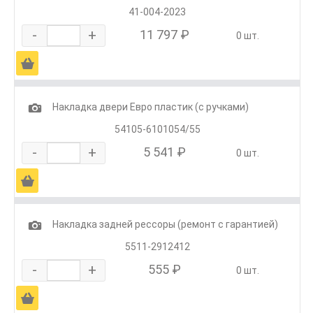
41-004-2023
-
+
11 797 ₽
0 шт.
Ä
1
Накладка двери Евро пластик (с ручками)
54105-6101054/55
-
+
5 541 ₽
0 шт.
Ä
1
Накладка задней рессоры (ремонт с гарантией)
5511-2912412
-
+
555 ₽
0 шт.
Ä