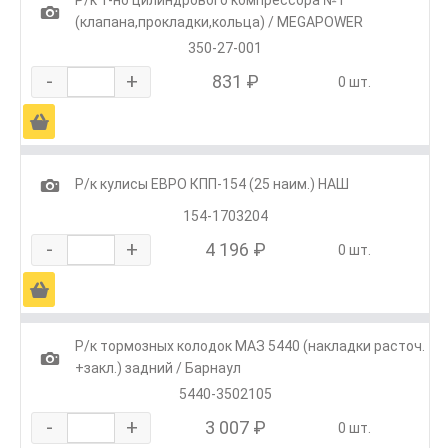
Р/к 1-но цилиндрового компрессора №1
1
(клапана,прокладки,кольца) / MEGAPOWER
350-27-001
-
+
831 ₽
0 шт.
Ä
1
Р/к кулисы ЕВРО КПП-154 (25 наим.) НАШ
154-1703204
-
+
4 196 ₽
0 шт.
Ä
Р/к тормозных колодок МАЗ 5440 (накладки расточ.
1
+закл.) задний / Барнаул
5440-3502105
-
+
3 007 ₽
0 шт.