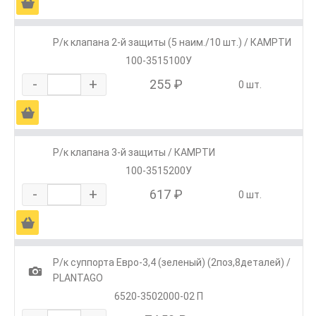
Ä
Р/к клапана 2-й защиты (5 наим./10 шт.) / КАМРТИ
100-3515100У
-
+
255 ₽
0 шт.
Ä
Р/к клапана 3-й защиты / КАМРТИ
100-3515200У
-
+
617 ₽
0 шт.
Ä
Р/к суппорта Евро-3,4 (зеленый) (2поз,8деталей) /
1
PLANTAGO
6520-3502000-02 П