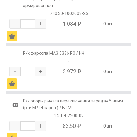
армированная
740.30-1002008-25
-
+
1 084 ₽
0 шт.
Ä
Р/к фаркопа МАЗ 5336 Р0 / НЧ
-
-
+
2 972 ₽
0 шт.
Ä
Р/к опоры рычага переключения передач 5 наим.
1
(рти БРТ+парон.) / ВТМ
14-1702200-02
-
+
83,50 ₽
0 шт.