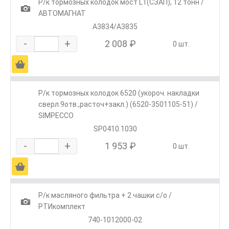
Р/к тормозных колодок мост L1(СЗАП), 12 тонн /
1
АВТОМАГНАТ
А3834/А3835
-
+
2 008 ₽
0 шт.
Ä
Р/к тормозных колодок 6520 (укороч. накладки
сверл.9отв.,расточ+закл.) (6520-3501105-51) /
SIMPECCO
SP0410.1030
-
+
1 953 ₽
0 шт.
Ä
Р/к масляного фильтра + 2 чашки с/о /
1
РТИкомплект
740-1012000-02