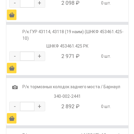
-
+
2 098 ₽
0 шт.
Ä
Р/к ГУР 43114, 43118 (19 наим) (ШНКФ 453461.425-
10)
ШНКФ 453461.425 РК
-
+
2 971 ₽
0 шт.
Ä
1
Р/к тормозных колодок заднего моста / Барнаул
340-002-2441
-
+
2 892 ₽
0 шт.
Ä