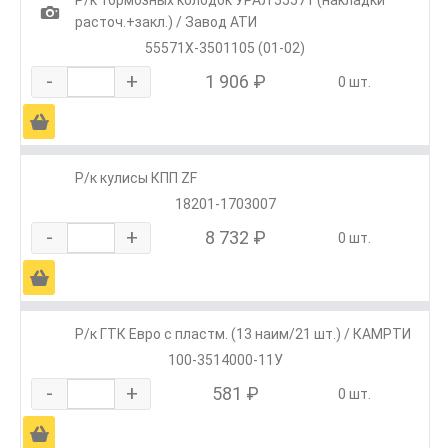
Р/к тормозных колодок УРАЛ 55571 (накладки
1
расточ.+закл.) / Завод АТИ
55571Х-3501105 (01-02)
-
+
1 906 ₽
0 шт.
Ä
Р/к кулисы КПП ZF
18201-1703007
-
+
8 732 ₽
0 шт.
Ä
Р/к ГТК Евро с пластм. (13 наим/21 шт.) / КАМРТИ
100-3514000-11У
-
+
581 ₽
0 шт.
Ä