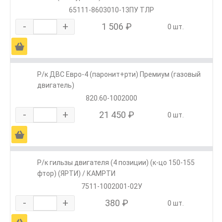
65111-8603010-13ПУ ТЛР
-
+
1 506 ₽
0 шт.
Ä
Р/к ДВС Евро-4 (паронит+рти) Премиум (газовый
двигатель)
820.60-1002000
-
+
21 450 ₽
0 шт.
Ä
Р/к гильзы двигателя (4 позиции) (к-цо 150-155
фтор) (ЯРТИ) / КАМРТИ
7511-1002001-02У
-
+
380 ₽
0 шт.