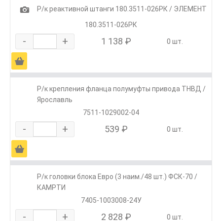
1
Р/к реактивной штанги 180.3511-026РК / ЭЛЕМЕНТ
180.3511-026РК
-
+
1 138 ₽
0 шт.
Ä
Р/к крепления фланца полумуфты привода ТНВД /
Ярославль
7511-1029002-04
-
+
539 ₽
0 шт.
Ä
Р/к головки блока Евро (3 наим./48 шт.) ФСК-70 /
КАМРТИ
7405-1003008-24У
-
+
2 828 ₽
0 шт.