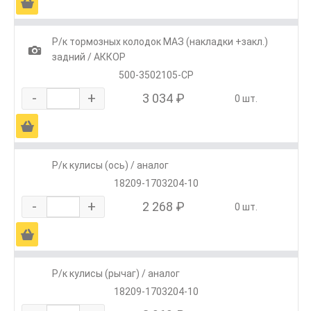
Ä
Р/к тормозных колодок МАЗ (накладки +закл.)
1
задний / АККОР
500-3502105-СР
-
+
3 034 ₽
0 шт.
Ä
Р/к кулисы (ось) / аналог
18209-1703204-10
-
+
2 268 ₽
0 шт.
Ä
Р/к кулисы (рычаг) / аналог
18209-1703204-10