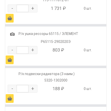
175-1111012-01
-
+
1 731 ₽
0 шт.
Ä
1
Р/к ушка рессоры 65115 / ЭЛЕМЕНТ
Р65115-2902020Э
-
+
803 ₽
0 шт.
Ä
Р/к подвески радиатора (3 наим.)
5320-1302000
-
+
188 ₽
0 шт.
Ä