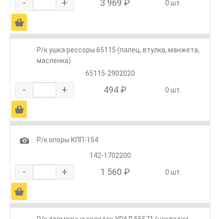
-
+
3 969 ₽
0 шт.
Ä
Р/к ушка рессоры 65115 (палец, втулка, манжета,
масленка)
65115-2902020
-
+
494 ₽
0 шт.
Ä
1
Р/к опоры КПП-154
142-1702200
-
+
1 560 ₽
0 шт.
Ä