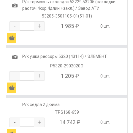
Р/к тормозных колодок 53229,53205 (накладки
1
расточ.4кор,4длин +закл.) / Завод АТИ
53205-3501105-01(51-01)
-
+
1 985 ₽
0 шт.
Ä
1
Р/к ушка рессоры 5320 (43114) / ЭЛЕМЕНТ
Р5320-2902020Э
-
+
1 205 ₽
0 шт.
Ä
Р/к седла 2 дюйма
TPS168-659
-
+
14 742 ₽
0 шт.