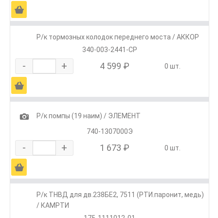
Ä
Р/к тормозных колодок переднего моста / АККОР
340-003-2441-СР
-
+
4 599 ₽
0 шт.
Ä
1
Р/к помпы (19 наим) / ЭЛЕМЕНТ
740-1307000Э
-
+
1 673 ₽
0 шт.
Ä
Р/к ТНВД для дв.238БЕ2, 7511 (РТИ.паронит, медь)
/ КАМРТИ