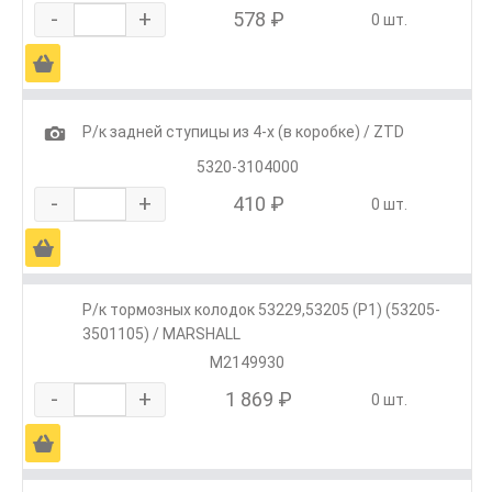
-
+
578 ₽
0 шт.
Ä
1
Р/к задней ступицы из 4-х (в коробке) / ZTD
5320-3104000
-
+
410 ₽
0 шт.
Ä
Р/к тормозных колодок 53229,53205 (Р1) (53205-
3501105) / MARSHALL
M2149930
-
+
1 869 ₽
0 шт.
Ä