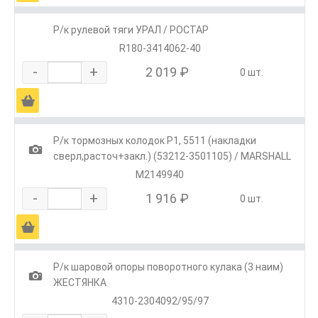
Р/к рулевой тяги УРАЛ / РОСТАР
R180-3414062-40
-
+
2 019 ₽
0 шт.
Ä
Р/к тормозных колодок Р1, 5511 (накладки
1
сверл,расточ+закл.) (53212-3501105) / MARSHALL
M2149940
-
+
1 916 ₽
0 шт.
Ä
Р/к шаровой опоры поворотного кулака (3 наим)
1
ЖЕСТЯНКА
4310-2304092/95/97