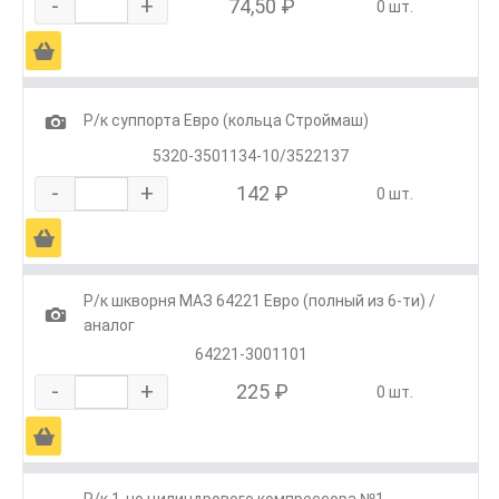
-
+
74,50 ₽
0 шт.
Ä
1
Р/к суппорта Евро (кольца Строймаш)
5320-3501134-10/3522137
-
+
142 ₽
0 шт.
Ä
Р/к шкворня МАЗ 64221 Евро (полный из 6-ти) /
1
аналог
64221-3001101
-
+
225 ₽
0 шт.
Ä