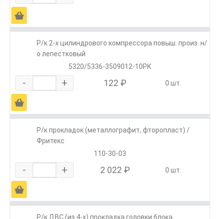
Ä
Р/к 2-х цилиндрового компрессора повыш. произ. н/
о лепестковый
5320/5336-3509012-10РК
-
+
122 ₽
0 шт.
Ä
Р/к прокладок (металлографит, фторопласт) /
Фритекс
110-30-03
-
+
2 022 ₽
0 шт.
Ä
Р/к ДВС (из 4-х) прокладка головки блока