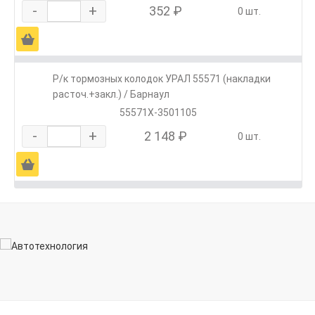
-
+
352 ₽
0 шт.
Ä
Р/к тормозных колодок УРАЛ 55571 (накладки
расточ.+закл.) / Барнаул
55571Х-3501105
-
+
2 148 ₽
0 шт.
Ä