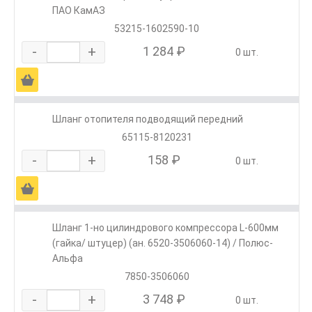
ПАО КамАЗ
53215-1602590-10
-
+
1 284 ₽
0 шт.
Ä
Шланг отопителя подводящий передний
65115-8120231
-
+
158 ₽
0 шт.
Ä
Шланг 1-но цилиндрового компрессора L-600мм
(гайка/ штуцер) (ан. 6520-3506060-14) / Полюс-
Альфа
7850-3506060
-
+
3 748 ₽
0 шт.