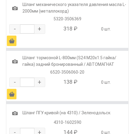
Шланг механического указателя давления масла L-
1
2000мм (металлокорд)
5320-3506369
-
+
318 ₽
0 шт.
Ä
Шланг тормозной L-800мм (S24 М20х1.5 гайка/
1
гайка) задний бронированный / АВТОМАГНАТ
6520-3506060-20
-
+
138 ₽
0 шт.
Ä
1
Шланг ПГУ кривой (на 4310) / Зеленодольск
4310-1602590
-
+
144 ₽
0 шт.