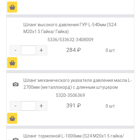
Ä
Шланг высокого давления ГУР L-540мм (S24
М20х1.5 Гайка/ Гайка)
5336/533632-3408009
-
+
284 ₽
0 шт.
Ä
Шланг механического указателя давления масла L-
1
2700мм (металлокорд) с длинным штуцером
5320-3506369
-
+
391 ₽
0 шт.
Ä
Шланг тормозной L-1000мм (S24 M20x1.5 гайка/
1