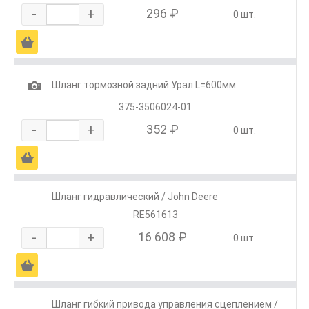
-
+
296 ₽
0 шт.
Ä
1
Шланг тормозной задний Урал L=600мм
375-3506024-01
-
+
352 ₽
0 шт.
Ä
Шланг гидравлический / John Deere
RE561613
-
+
16 608 ₽
0 шт.
Ä
Шланг гибкий привода управления сцеплением /