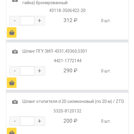
гайка) бронированный
43118-3506422-20
-
+
312 ₽
0 шт.
Ä
1
Шланг ПГУ ЗИЛ-4331,43360,5301
4421-1772144
-
+
290 ₽
0 шт.
Ä
1
Шланг отопителя d 20 силиконовый (по 20 м) / ZTD
5320-8120132
-
+
200 ₽
0 шт.
Ä