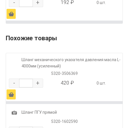
-
+
192 ₽
0 шт.
Ä
Похожие товары
Шланг механического указателя давления масла L-
4000мм (усиленный)
5320-3506369
-
+
420 ₽
0 шт.
Ä
1
Шланг ПГУ прямой
5320-1602590