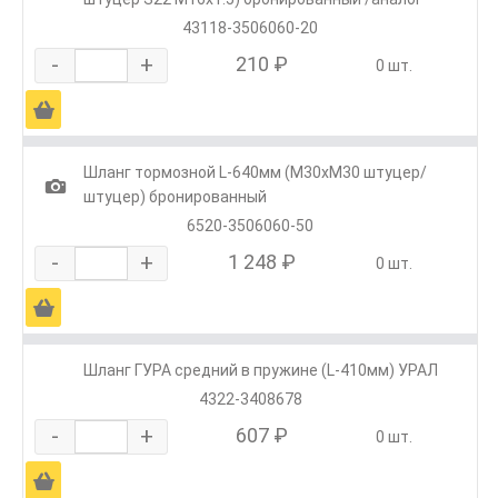
43118-3506060-20
-
+
210 ₽
0 шт.
Ä
Шланг тормозной L-640мм (М30хМ30 штуцер/
1
штуцер) бронированный
6520-3506060-50
-
+
1 248 ₽
0 шт.
Ä
Шланг ГУРА средний в пружине (L-410мм) УРАЛ
4322-3408678
-
+
607 ₽
0 шт.
Ä