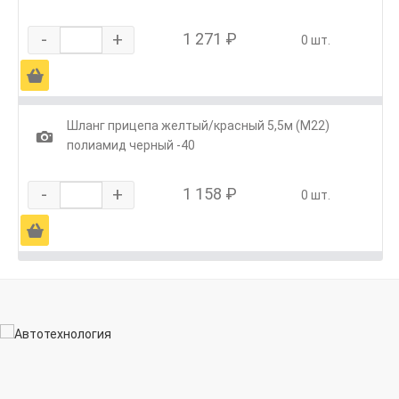
-
+
1 271 ₽
0 шт.
Ä
Шланг прицепа желтый/красный 5,5м (М22)
1
полиамид черный -40
-
+
1 158 ₽
0 шт.
Ä