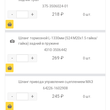
375-3506024-01
-
+
218 ₽
0 шт.
Ä
Шланг тормозной L-1330мм (S24 М20х1.5 гайка/
1
гайка) задний в пружине
4310-3506442
-
+
269 ₽
0 шт.
Ä
Шланг привода управления сцеплением МАЗ
64226-1602908
-
+
245 ₽
0 шт.
Ä