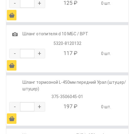
-
+
125 ₽
0 шт.
Ä
1
Шланг отопителя d 10 МБС / ВРТ
5320-8120132
-
+
117 ₽
0 шт.
Ä
Шланг тормозной L-450мм передний Урал (штуцер/
штуцер)
375-3506045-01
-
+
197 ₽
0 шт.
Ä