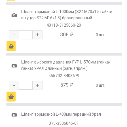
Шланг тормозной L-1000мм (S24 М20х1.5 гайка/
1
штуцер S22 M16х1.5) бронированный
43118-3125060-20
-
+
308 ₽
0 шт.
Ä
Шланг высокого давления ГУР L-570мм (гайка/
1
гайка) УРАЛ длинный (загн.+прям.)
5557Я2-3408679
-
+
579 ₽
0 шт.
Ä
1
Шланг тормозной L-400мм передний Урал
375-3506045-01