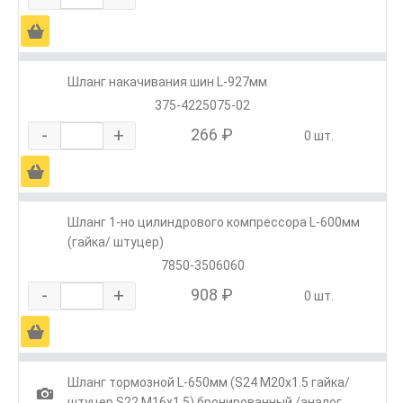
Ä
Шланг накачивания шин L-927мм
375-4225075-02
-
+
266 ₽
0 шт.
Ä
Шланг 1-но цилиндрового компрессора L-600мм
(гайка/ штуцер)
7850-3506060
-
+
908 ₽
0 шт.
Ä
Шланг тормозной L-650мм (S24 M20х1.5 гайка/
1
штуцер S22 M16х1.5) бронированный /аналог