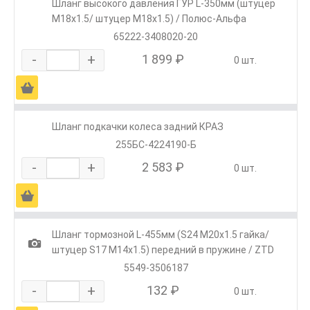
Шланг высокого давления ГУР L-350мм (штуцер
М18х1.5/ штуцер М18х1.5) / Полюс-Альфа
65222-3408020-20
-
+
1 899 ₽
0 шт.
Ä
Шланг подкачки колеса задний КРАЗ
255БС-4224190-Б
-
+
2 583 ₽
0 шт.
Ä
Шланг тормозной L-455мм (S24 М20х1.5 гайка/
1
штуцер S17 М14х1.5) передний в пружине / ZTD
5549-3506187
-
+
132 ₽
0 шт.