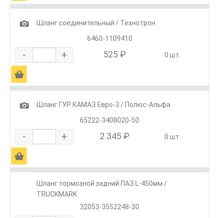
1
Шланг соединительный / Технотрон
6460-1109410
-
+
525 ₽
0 шт.
Ä
1
Шланг ГУР КАМАЗ Евро-3 / Полюс-Альфа
65222-3408020-50
-
+
2 345 ₽
0 шт.
Ä
Шланг тормозной задний ПАЗ L-450мм /
TRUCKMARK
32053-3552248-30