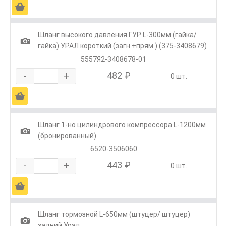
Ä
Шланг высокого давления ГУР L-300мм (гайка/
1
гайка) УРАЛ короткий (загн.+прям.) (375-3408679)
5557Я2-3408678-01
-
+
482 ₽
0 шт.
Ä
Шланг 1-но цилиндрового компрессора L-1200мм
1
(бронированный)
6520-3506060
-
+
443 ₽
0 шт.
Ä
Шланг тормозной L-650мм (штуцер/ штуцер)
1
задний Урал