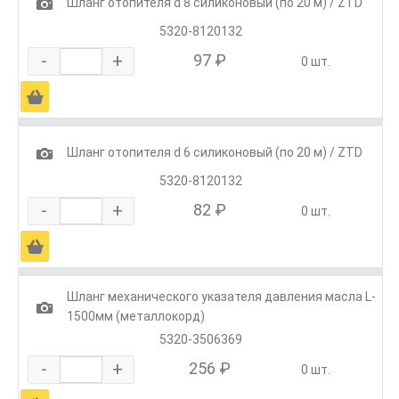
1
Шланг отопителя d 8 силиконовый (по 20 м) / ZTD
5320-8120132
-
+
97 ₽
0 шт.
Ä
1
Шланг отопителя d 6 силиконовый (по 20 м) / ZTD
5320-8120132
-
+
82 ₽
0 шт.
Ä
Шланг механического указателя давления масла L-
1
1500мм (металлокорд)
5320-3506369
-
+
256 ₽
0 шт.