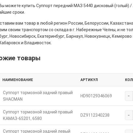
 Вы можете купить Суппорт передний МАЗ 5440 дисковый (голый) 
айшие сроки.
тавим вам товар в любой регион России, Белоруссии, Казахстана
им своим транспортом со склада в г. Набережные Челны, и не толь
ург, Новосибирск, Екатеринбург, Барнаул, Новокузнецк, Кемерово 
Хабаровск и Владивосток.
ожие товары
НАИМЕНОВАНИЕ
АРТИКУЛ
КОЛ
Суппорт тормозной задний правый
-
HD90129346069
SHACMAN
Суппорт тормозной задний правый
-
DZ9112340238
КАМАЗ-65201, 6580
Суппорт тормозной задний левый