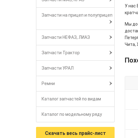
У нас
кратч
Запчасти на прицеп и полуприцеп
Мы дос
достав
Запчасти НЕФАЗ, ЛИАЗ
Петерб
Чита, 
Запчасти Трактор
Пох
Запчасти УРАЛ
Ремни
Каталог запчастей по видам
Каталог по модельному ряду
Скачать весь прайс-лист