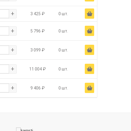
+
Ä
3 425 ₽
0 шт.
+
Ä
5 796 ₽
0 шт.
+
Ä
3 099 ₽
0 шт.
+
Ä
11 004 ₽
0 шт.
+
Ä
9 406 ₽
0 шт.