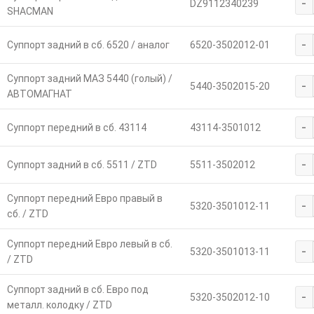
-
DZ9112340239
SHACMAN
-
Суппорт задний в сб. 6520 / аналог
6520-3502012-01
Суппорт задний МАЗ 5440 (голый) /
-
5440-3502015-20
АВТОМАГНАТ
-
Суппорт передний в сб. 43114
43114-3501012
-
Суппорт задний в сб. 5511 / ZTD
5511-3502012
Суппорт передний Евро правый в
-
5320-3501012-11
сб. / ZTD
Суппорт передний Евро левый в сб.
-
5320-3501013-11
/ ZTD
Суппорт задний в сб. Евро под
-
5320-3502012-10
металл. колодку / ZTD