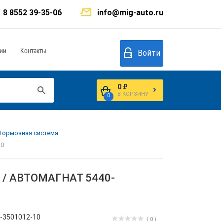
8 8552 39-35-06
info@mig-auto.ru
ии
Контакты
Войти
0 ₽
В КОРЗИНУ
0
.Тормозная система
10
) / АВТОМАГНАТ 5440-
-3501012-10
( 0 )