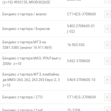
(z=10) 4992135, M93R3026SE
-
Бендикс стартера / аналог
СТ142 Б-3708600
5402.3708600-01
-
Бендикс стартера / Борисов
(-02)
Бендикс стартера МТЗ на
-
16.903.550
3381.3385 (аналог 16.911.869)
Бендикс стартера МАЗ, УРАЛ вып.с
-
5432-3708600
2006г. z=10
Бендикс стартера МТЗ, комбайны
-
дв.ММЗ-260, 262, 263.265 Евро-2, 3
5404-3708600-10
z=10
-
Бендикс стартера / ZTD
СТ142 Б-3708600
-
Бендикс стартера 11зуб.
25-3708