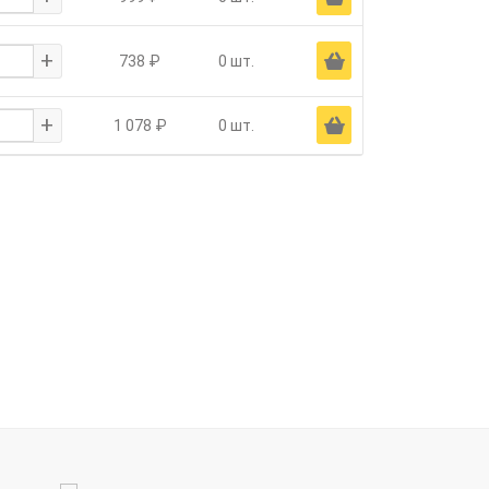
+
Ä
738 ₽
0 шт.
+
Ä
1 078 ₽
0 шт.