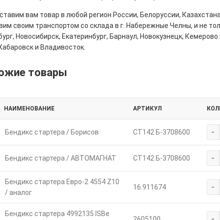
тавим вам товар в любой регион России, Белоруссии, Казахстана
им своим транспортом со склада в г. Набережные Челны, и не толь
ург, Новосибирск, Екатеринбург, Барнаул, Новокузнецк, Кемерово 
Хабаровск и Владивосток.
ожие товары
НАИМЕНОВАНИЕ
АРТИКУЛ
КОЛ
-
Бендикс стартера / Борисов
СТ142 Б-3708600
-
Бендикс стартера / АВТОМАГНАТ
СТ142 Б-3708600
Бендикс стартера Евро-2 4554 Z10
-
16.911674
/ аналог
Бендикс стартера 4992135 ISBe
-
2605100