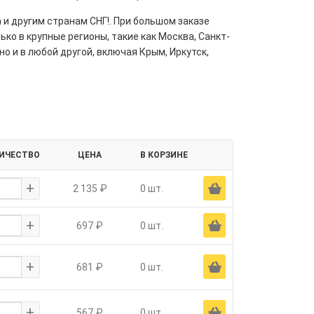
 и другим странам СНГ!. При большом заказе
ко в крупные регионы, такие как Москва, Санкт-
но и в любой другой, включая Крым, Иркутск,
ИЧЕСТВО
ЦЕНА
В КОРЗИНЕ
+
Ä
2 135 ₽
0 шт.
+
Ä
697 ₽
0 шт.
+
Ä
681 ₽
0 шт.
+
Ä
567 ₽
0 шт.