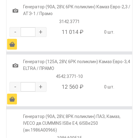
Генератор (90А, 28V, 6РК поликлин) Камаз Евро-2,3 /
1
АТЭ-1 / Прамо
3142.3771
-
+
11 014 ₽
0 шт.
Ä
Генератор (125А, 28V, 6РК поликлин) Камаз Евро-3,4
1
ELTRA / ПРАМО
4542.3771-10
-
+
12 560 ₽
0 шт.
Ä
Генератор (90А, 28V, 8РК поликлин) ПАЗ, Камаз,
IVECO дв.CUMMINS ISBe Е4, 6ISBe250
(ан.1986А00966)