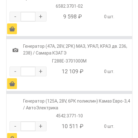
6582.3701-02
-
+
9 598 ₽
0 шт.
Ä
Генератор (47А, 28V, 2РК) МАЗ, УРАЛ, КРАЗ дв. 236,
1
238) / Самара КЗАТЭ
Г288Е-3701000М
-
+
12 109 ₽
0 шт.
Ä
Генератор (125А, 28V, 6РК поликлин) Камаз Евро-3,4
/ АвтоЭлектрика
4542.3771-10
-
+
10 511 ₽
0 шт.