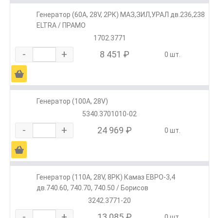
Генератор (60А, 28V, 2РК) МАЗ,ЗИЛ,УРАЛ дв.236,238
ELTRA / ПРАМО
1702.3771
-
+
8 451 ₽
0 шт.
Ä
Генератор (100А, 28V)
5340.3701010-02
-
+
24 969 ₽
0 шт.
Ä
Генератор (110А, 28V, 8РК) Камаз ЕВРО-3,4
дв.740.60, 740.70, 740.50 / Борисов
3242.3771-20
-
+
13 085 ₽
0 шт.