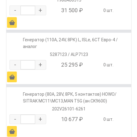
1986А00515
-
+
31 500 ₽
0 шт.
Ä
Генератор (110А, 24V, 8РК) L, ISLe, 6CT Евро-4 /
аналог
5287123 / ALP7123
-
+
25 295 ₽
0 шт.
Ä
Генератор (80А, 28V, 8РК, 5 контактов) HOWO/
SITRAK МС11\МС13,MAN T5G (ан.CK9600)
202V26101-6261
-
+
10 677 ₽
0 шт.
Ä