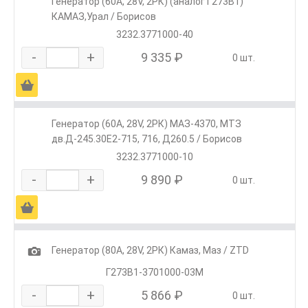
Генератор (60А, 28V, 2РК) (аналог Г273В1)
КАМАЗ,Урал / Борисов
3232.3771000-40
-
+
9 335 ₽
0 шт.
Ä
Генератор (60А, 28V, 2РК) МАЗ-4370, МТЗ
дв.Д-245.30Е2-715, 716, Д260.5 / Борисов
3232.3771000-10
-
+
9 890 ₽
0 шт.
Ä
1
Генератор (80А, 28V, 2РК) Камаз, Маз / ZTD
Г273В1-3701000-03М
-
+
5 866 ₽
0 шт.