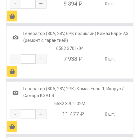
-
+
9 394 ₽
0 шт.
Ä
Генератор (80А, 28V, 6РК поликлин) Камаз Евро-2,3
1
(ремонт с гарантией)
6582.3701-04
-
+
7 938 ₽
0 шт.
Ä
Генератор (80А, 28V, 2РК) Камаз Евро-1, Икарус /
1
Самара КЗАТЭ
6582.3701-02М
-
+
11 477 ₽
0 шт.
Ä