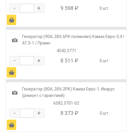
-
+
9 598 ₽
0 шт.
Ä
Генератор (90А, 28V, 6РК поликлин) Камаз Евро-3,4 /
1
АТЭ-1 / Прамо
4542.3771
-
+
8 511 ₽
0 шт.
Ä
Генератор (80А, 28V, 2РК) Камаз Евро-1, Икарус
1
(ремонт с гарантией)
6582.3701-02
-
+
8 373 ₽
0 шт.
Ä