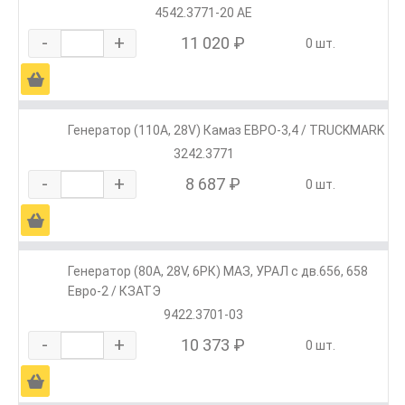
4542.3771-20 AE
-
+
11 020 ₽
0 шт.
Ä
Генератор (110А, 28V) Камаз ЕВРО-3,4 / TRUCKMARK
3242.3771
-
+
8 687 ₽
0 шт.
Ä
Генератор (80А, 28V, 6РК) МАЗ, УРАЛ с дв.656, 658
Евро-2 / КЗАТЭ
9422.3701-03
-
+
10 373 ₽
0 шт.
Ä