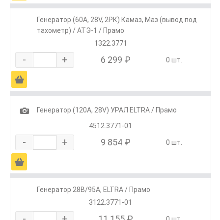
Генератор (60А, 28V, 2РК) Камаз, Маз (вывод под
тахометр) / АТЭ-1 / Прамо
1322.3771
-
+
6 299 ₽
0 шт.
Ä
1
Генератор (120А, 28V) УРАЛ ELTRA / Прамо
4512.3771-01
-
+
9 854 ₽
0 шт.
Ä
Генератор 28В/95А, ELTRA / Прамо
3122.3771-01
-
+
11 155 ₽
0 шт.