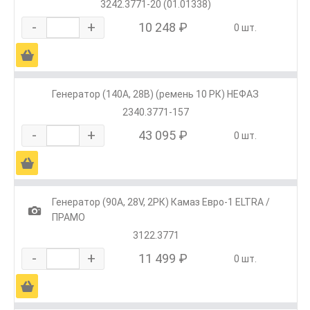
3242.3771-20 (01.01338)
-
+
10 248 ₽
0 шт.
Ä
Генератор (140А, 28В) (ремень 10 РК) НЕФАЗ
2340.3771-157
-
+
43 095 ₽
0 шт.
Ä
Генератор (90А, 28V, 2РК) Камаз Евро-1 ELTRA /
1
ПРАМО
3122.3771
-
+
11 499 ₽
0 шт.
Ä