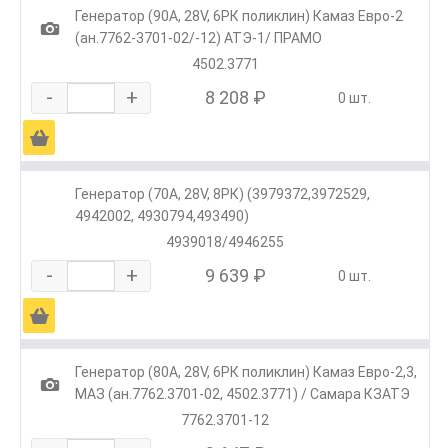
Генератор (90А, 28V, 6РК поликлин) Камаз Евро-2
1
(ан.7762-3701-02/-12) АТЭ-1/ ПРАМО
4502.3771
-
+
8 208 ₽
0 шт.
Ä
Генератор (70А, 28V, 8РК) (3979372,3972529,
4942002, 4930794,493490)
4939018/4946255
-
+
9 639 ₽
0 шт.
Ä
Генератор (80A, 28V, 6РК поликлин) Камаз Евро-2,3,
1
МАЗ (ан.7762.3701-02, 4502.3771) / Самара КЗАТЭ
7762.3701-12