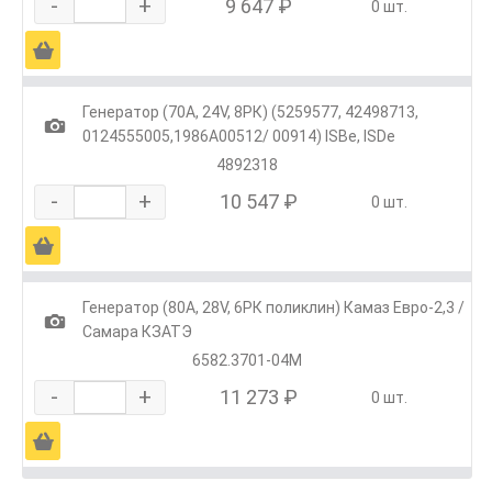
-
+
9 647 ₽
0 шт.
Ä
Генератор (70А, 24V, 8РК) (5259577, 42498713,
1
0124555005,1986А00512/ 00914) ISBe, ISDe
4892318
-
+
10 547 ₽
0 шт.
Ä
Генератор (80А, 28V, 6РК поликлин) Камаз Евро-2,3 /
1
Самара КЗАТЭ
6582.3701-04М
-
+
11 273 ₽
0 шт.
Ä