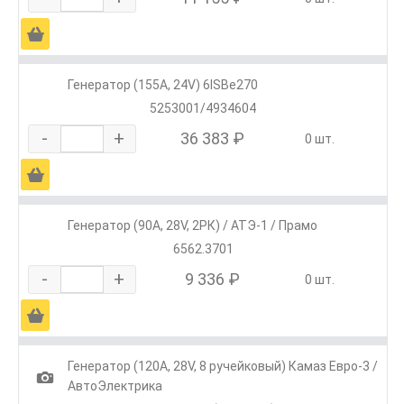
Ä
Генератор (155А, 24V) 6ISBe270
5253001/4934604
-
+
36 383 ₽
0 шт.
Ä
Генератор (90А, 28V, 2РК) / АТЭ-1 / Прамо
6562.3701
-
+
9 336 ₽
0 шт.
Ä
Генератор (120А, 28V, 8 ручейковый) Камаз Евро-3 /
1
АвтоЭлектрика