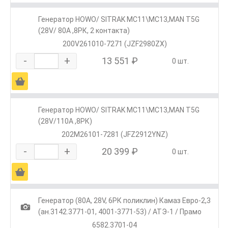
Генератор HOWO/ SITRAK МС11\МС13,MAN T5G
(28V/ 80А ,8РК, 2 контакта)
200V261010-7271 (JZF2980ZX)
-
+
13 551 ₽
0 шт.
Ä
Генератор HOWO/ SITRAK МС11\МС13,MAN T5G
(28V/110А ,8РК)
202М26101-7281 (JFZ2912YNZ)
-
+
20 399 ₽
0 шт.
Ä
Генератор (80А, 28V, 6РК поликлин) Камаз Евро-2,3
1
(ан.3142.3771-01, 4001-3771-53) / АТЭ-1 / Прамо
6582.3701-04